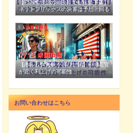
【TSMC増益の神決算でも株価下落】
ネットフリックスの決算は予想下回る
【ホルムズ海峡が再び封鎖】FRB高官
が近く利上げの可能性
お問い合わせはこちら