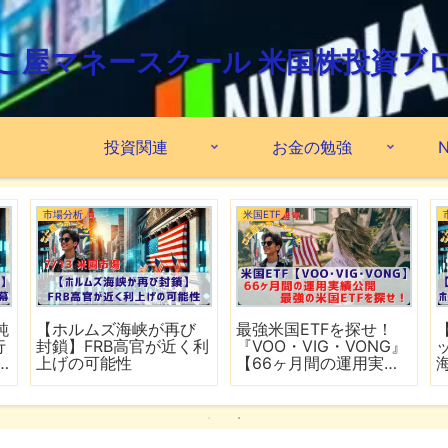
こ屋マネースクール 米国株投資ブ
投資関連
お金の勉強
N
市場分析
米国ETF
鈍
【ホルムズ海峡が再び
最強米国ETFを探せ！
行
封鎖】FRB高官が近く利
『VOO・VIG・VONG』
上げの可能性
【66ヶ月間の運用実績
公開】