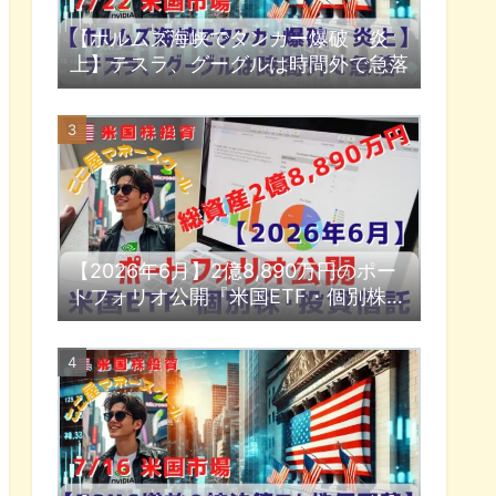
【ホルムズ海峡でタンカー爆破・炎
上】テスラ、グーグルは時間外で急落
【2026年6月】2億8,890万円のポー
トフォリオ公開『米国ETF・個別株・
投資信託』