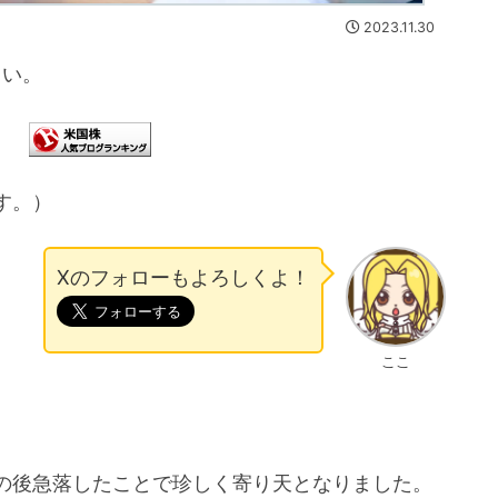
2023.11.30
さい。
す。）
Xのフォローもよろしくよ！
ここ
の後急落したことで珍しく寄り天となりました。