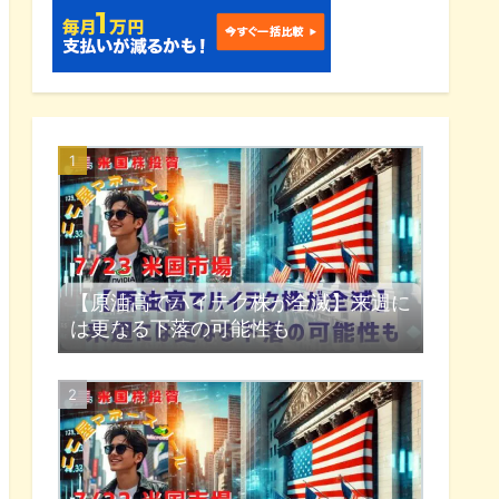
【原油高でハイテク株が全滅】来週に
は更なる下落の可能性も