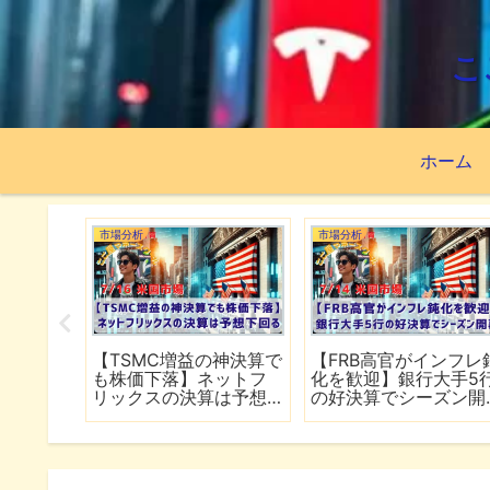
こ
ホーム
市場分析
市場分析
続でイラ
【TSMC増益の神決算で
【FRB高官がインフレ
は全面
も株価下落】ネットフ
化を歓迎】銀行大手5
行
リックスの決算は予想
の好決算でシーズン開
下回る
幕