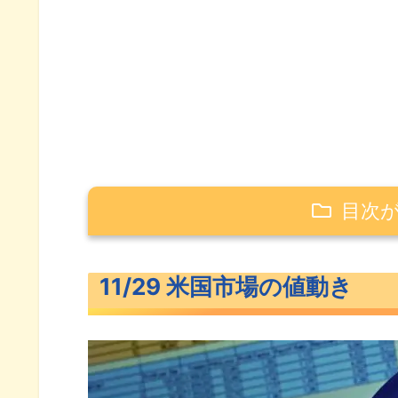
目次
11/29 米国市場の値動き
11/29 米国市場の値動き
わずかに下げた米主要3指数
長期金利（米10年債利回り）
S&P500ヒートマップ