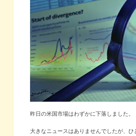
セクター別パフォーマンス
S&P500チャート分析
米国市場のトピックス
来年5月利下げを織り込む債券
米GDP第3四半期を5.2%増に上
リッチモンド連銀総裁『利上げ
11月の注目イベントについて
まとめ
昨日の米国市場はわずかに下落しました。
大きなニュースはありませんでしたが、ひ