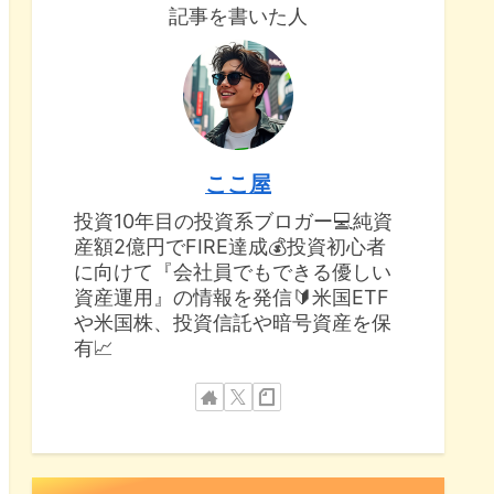
記事を書いた人
ここ屋
投資10年目の投資系ブロガー💻純資
産額2億円でFIRE達成💰投資初心者
に向けて『会社員でもできる優しい
資産運用』の情報を発信🔰米国ETF
や米国株、投資信託や暗号資産を保
有📈