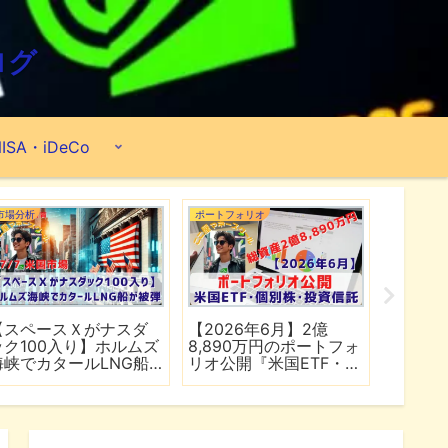
ログ
ISA・iDeCo
市場分析
ポートフォリオ
市場分析
【スペースＸがナスダ
【2026年6月】2億
【マイ
ック100入り】ホルムズ
8,890万円のポートフォ
爆上げ
海峡でカタールLNG船
リオ公開『米国ETF・個
マゾン
が被弾
別株・投資信託』
れる