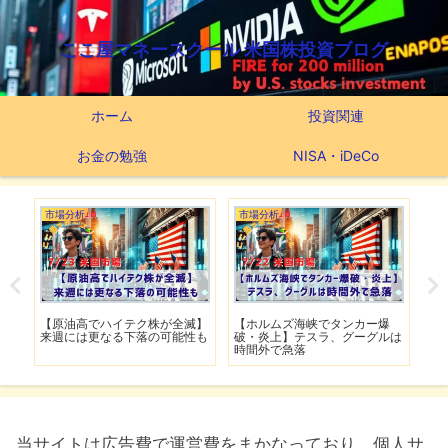
ここ屋マネースクール 米国株投資ブログ
ホーム
投資関連
お金の勉強
NISA・iDeCo
市場分析
つみたてNISA
海峡でタンカー爆
【スーパーマイクロ時間外で爆
【新NISAの投資先は
テスラ、グーグルは
上げ】4日ぶりの反発はダマし
つみたてNISA63ヶ月
落
上げなのか
実績
当サイトは広告費で運営費をまかなっており、個人サ