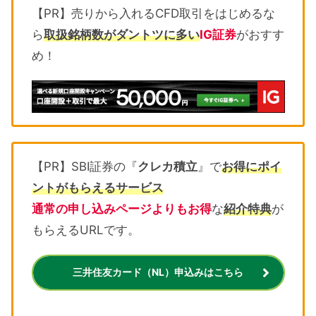
【PR】売りから入れるCFD取引をはじめるな
ら
取扱銘柄数がダントツに多い
IG証券
がおすす
め！
【PR】SBI証券の『
クレカ積立
』で
お得にポイ
ントがもらえるサービス
通常の申し込みページよりもお得
な
紹介特典
が
もらえるURLです。
三井住友カード（NL）申込みはこちら