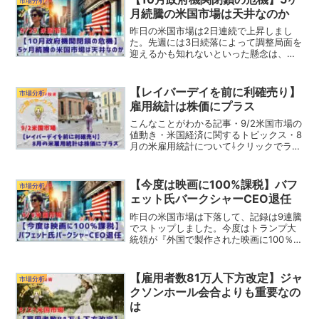
市場分析
月続騰の米国市場は天井なのか
昨日の米国市場は2日連続で上昇しまし
た。先週には3日続落によって調整局面を
迎えるかも知れないといった懸念は、こ
れで少し晴れたかと考えられます。それ
では昨日の米国市場を振り返っていきま
しょう。リッヒ記事後半では重要な経済
【レイバーデイを前に利確売り】
市場分析
ニュースや今後のS&P...
雇用統計は株価にプラス
こんなことがわかる記事・9/2米国市場の
値動き・米国経済に関するトピックス・8
月の米雇用統計について⇩クリックでラン
キングの応援をしてください。（応援し
てくれるみなさん、いつもありがとうご
ざいます。）こここんにちは！久しぶり
【今度は映画に100%課税】バフ
市場分析
にノンビリ休日の...
ェット氏バークシャーCEO退任
昨日の米国市場は下落して、記録は9連騰
でストップしました。今度はトランプ大
統領が『外国で製作された映画に100％の
関税を課す方針』を発表したことで、ネ
ットフリックスなどの映画関連銘柄に影
響が出ています。一方で、非製造業の景
【雇用者数81万人下方改定】ジャ
市場分析
気指数は上昇してお...
クソンホール会合よりも重要なの
は