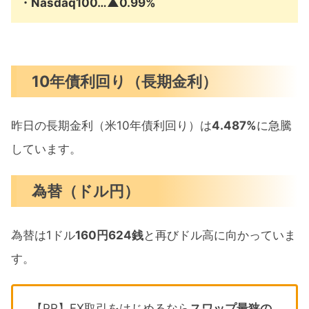
・Nasdaq100…▲0.99%
10年債利回り（長期金利）
昨日の長期金利（米10年債利回り）は
4.487%
に急騰
しています。
為替（ドル円）
為替は1ドル
160円624銭
と再びドル高に向かっていま
す。
【PR】FX取引をはじめるなら
スワップ最狭
の