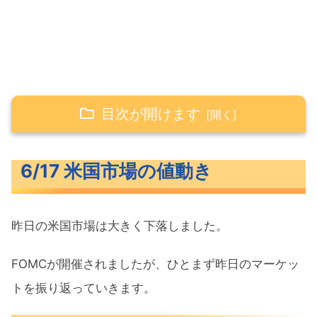
目次が開けます
6/17 米国市場の値動き
6/17 米国市場の値動き
米主要3指数の値動き
10年債利回り（長期金利）
昨日の米国市場は大きく下落しました。
為替（ドル円）
S&P500ヒートマップ
FOMCが開催されましたが、ひとまず昨日のマーケッ
セクター別パフォーマンス
トを振り返っていきます。
S&P500チャート分析