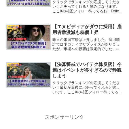
クリックでランキングの応援してくださ
い！ポチってくれると励みになります。
ここXの相互フォロー待ってるわ！Follow
@RamTky昨日の米国市場は上昇しまし
た。雇用者数の大幅下方修正を受けて混
乱するのかと思いましたが、市場は思い
【エヌビディアがダウに採用】雇
市場分析
の他冷静に...
用者数激減も株価上昇
昨日の米国市場は上昇しました。雇用統
計ではネガティブサプライズがありまし
たが、市場への影響は限定的でした。大
きなイベントは徐々に消化しています
が、まだFOMCと大統領選挙が控えてい
ます。それでは昨日の米国市場を振り返
【決算警戒でハイテク株反落】今
市場分析
っていきましょう。リッヒ...
週はイベントが多すぎるので静観
しよう
クリックでランキングの応援してくださ
い！最初か最後にポチってくれると嬉し
いです。ここXの相互フォロー待ってる
わ！Follow @RamTky昨日の米国市場は
ダウは上げましたがナスダックが下げて
います。大型決算の発表を前にして投資
家は警戒した...
スポンサーリンク