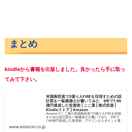
まとめ
kindleから書籍を出版しました。良かったら手に取っ
てみて下さい。
米国株投資で2億り人FIREを目指すための設
計図を一級建築士が書いてみた 9年で1.96
億円達成した投資術 | ここ屋 | 株式投資 |
Kindleストア | Amazon
Amazonでここ屋の米国株投資で2億り人FIREを目指
すための設計図を一級建築士が書いてみた 9年で
1.96億円達成した投資術。アマゾンならポイント還元
本が多数。一度購入いただいた電子書籍は、Kindleお
www.amazon.co.jp
よびFire端末、スマートフォン...