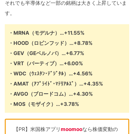
それでも半導体など一部の銘柄は大きく上昇していま
す。
・MRNA（モデルナ）…+11.55%
・HOOD（ロビンフッド）…+8.78%
・GEV（GEベルノバ）…+6.77%
・VRT（バーティブ）…+6.00%
・WDC（ｳｪｽﾀﾝ･ﾃﾞｼﾞﾀﾙ）…+4.56%
・AMAT（ｱﾌﾟﾗｲﾄﾞ･ﾏﾃﾘｱﾙｽﾞ）…+4.35%
・AVGO（ブロードコム）…+4.30%
・MOS（モザイク）…+3.78%
【PR】米国株アプリ
moomoo
なら株価変動の