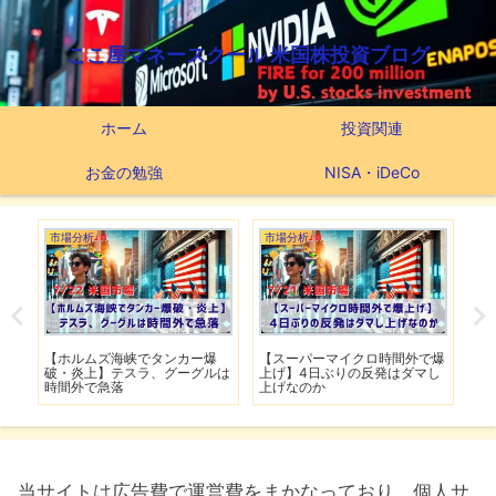
ここ屋マネースクール 米国株投資ブログ
ホーム
投資関連
お金の勉強
NISA・iDeCo
市場分析
市場分析
つ
滅】
【ホルムズ海峡でタンカー爆
【スーパーマイクロ時間外で爆
【
性も
破・炎上】テスラ、グーグルは
上げ】4日ぶりの反発はダマし
つ
時間外で急落
上げなのか
実
当サイトは広告費で運営費をまかなっており、個人サ