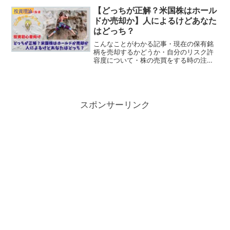
やデッドクロスを知ることでお得に資産
【どっちが正解？米国株はホール
投資理論
形成をよしよう！
ドか売却か】人によるけどあなた
はどっち？
こんなことがわかる記事・現在の保有銘
柄を売却するかどうか・自分のリスク許
容度について・株の売買をする時の注意
事項⇩クリックでランキングの応援をして
ください。（応援してくれるみなさん、
いつもありがとうございます。）こここ
んにちは！米国市場がお...
スポンサーリンク