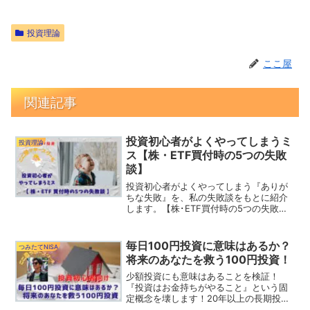
投資理論
ここ屋
関連記事
投資初心者がよくやってしまうミ
投資理論
ス【株・ETF買付時の5つの失敗
談】
投資初心者がよくやってしまう『ありが
ちな失敗』を、私の失敗談をもとに紹介
します。【株･ETF買付時の5つの失敗
談】指値で欲を出しすぎて失敗。高騰銘
柄に目を奪われて失敗。買い注文を躊躇
して失敗。下落相場に買付て失敗。上げ
毎日100円投資に意味はあるか？
つみたてNISA
相場で気を大きくして失敗。
将来のあなたを救う100円投資！
少額投資にも意味はあることを検証！
『投資はお金持ちがやること』という固
定概念を壊します！20年以上の長期投資
には複利効果によって驚異的な威力があ