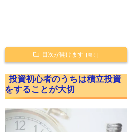
目次が開けます
投資初心者のうちは積立投資をすることが大
投資初心者のうちは積立投資
切
をすることが大切
積立投資と一括投資どっちがいいの？
ドルコスト平均法は大切
コア・サテライト戦略が必要
積立投資の重要性：まとめ