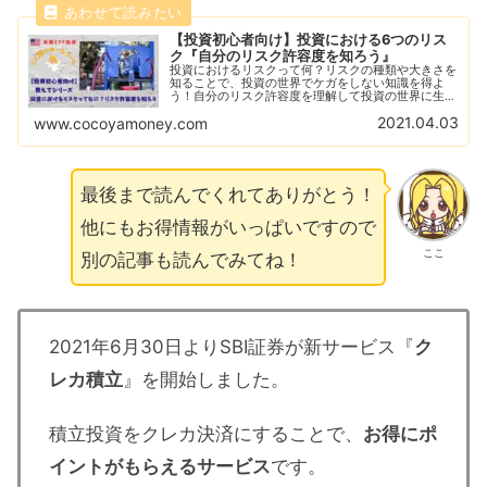
【投資初心者向け】投資における6つのリス
ク『自分のリスク許容度を知ろう』
投資におけるリスクって何？リスクの種類や大きさを
知ることで、投資の世界でケガをしない知識を得よ
う！自分のリスク許容度を理解して投資の世界に生き
残る！負けない投資が勝つ投資！あなたは適性のリス
2021.04.03
www.cocoyamoney.com
クで投資できていますか？
最後まで読んでくれてありがとう！
他にもお得情報がいっぱいですので
ここ
別の記事も読んでみてね！
2021年6月30日よりSBI証券が新サービス『
ク
レカ積立
』を開始しました。
積立投資をクレカ決済にすることで、
お得にポ
イントがもらえるサービス
です。