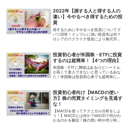
る！非課税制度の『新NISA』を利用する
ことで更にお得に運用できる！
2022年【損する人と得する人の
市場分析
違い】今やるべき得するための投
資
得するために今やるべき投資についてズ
バリ回答！インフレに強い投資先は何？
ロシアのウクライナ侵攻により株式市場
はどうなる？エネルギー価格の上昇や地
政学リスクが株式市場に与える影響は？
得する人は何に投資している？
投資初心者が米国株・ETFに投資
投資理論
するのは超簡単！【4つの理由】
米国株・ETFに興味はあるけどハードル
が高くて参入できないと思っているあな
た！米国株は投資初心者でも超簡単に始
めることができます！その理由は４つ。1
株から購入できる。英語は不要。日本円
でも買える。銘柄選定が容易。デメリッ
投資初心者向け【MACDの使い
投資理論
トも紹介しています。
方】株の売買タイミングを見逃す
な！
【MACDを使ってテクニカル分析をしよ
う！】MACDとは何か？MACDで何がわ
かるのかを解説！株の買い時や売り時が
わかればあなたの資産形成をもっと楽に
してくれるでしょう！ゴールデンクロス