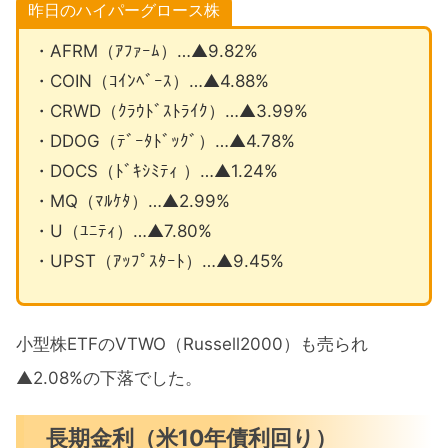
昨日のハイパーグロース株
・AFRM（ｱﾌｧｰﾑ）…▲9.82%
・COIN（ｺｲﾝﾍﾞｰｽ）…▲4.88%
・CRWD（ｸﾗｳﾄﾞｽﾄﾗｲｸ）…▲3.99%
・DDOG（ﾃﾞｰﾀﾄﾞｯｸﾞ）…▲4.78%
・DOCS（ﾄﾞｷｼﾐﾃｨ ）…▲1.24%
・MQ（ﾏﾙｹﾀ）…▲2.99%
・U（ﾕﾆﾃｨ）…▲7.80%
・UPST（ｱｯﾌﾟｽﾀｰﾄ）…▲9.45%
小型株ETFのVTWO（Russell2000）も売られ
▲2.08%の下落でした。
長期金利（米10年債利回り）