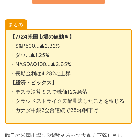
まとめ
【7/24米国市場の値動き】
・S&P500…▲2.32%
・ダウ…▲1.25%
・NASDAQ100…▲3.65%
・長期金利は4.282に上昇
【経済トピックス】
・テスラ決算ミスで株価12%急落
・クラウドストライク欠陥見逃したことを報じる
・カナダ中銀2会合連続で25bp利下げ
昨日の米国市場は3指数そろって大きく下落しまし