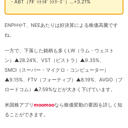
・ABT（ｱﾎﾞｯﾄﾗﾎﾞﾗﾄﾘｰｽﾞ）…+3.21%
ENPHやT、NEEあたりは好決算による株価高騰です
ね。
一方で、下落した銘柄も多くLW（ラム・ウェスト
ン）▲28.24%、VST（ビストラ）▲9.35%、
SMCI（スーパー・マイクロ・コンピューター）
▲9.15%、FTV（フォーティブ）▲8.19%、AVGO（ブ
ロードコム）▲7.59%などが大きく下げています。
米国株アプリ
moomoo
なら株価変動の要因を詳しく知
ることができます。