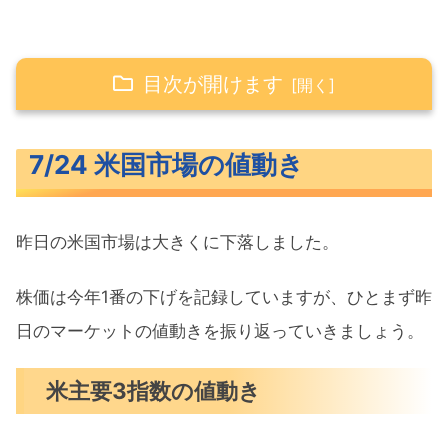
目次が開けます
7/24 米国市場の値動き
7/24 米国市場の値動き
米主要3指数の値動き
長期金利（米10年債利回り）
昨日の米国市場は大きくに下落しました。
S&P500ヒートマップ
セクター別パフォーマンス
株価は今年1番の下げを記録していますが、ひとまず昨
S&P500チャート分析
日のマーケットの値動きを振り返っていきましょう。
米国市場のトピックス
米主要3指数の値動き
テスラ決算ミスで株価12%急落