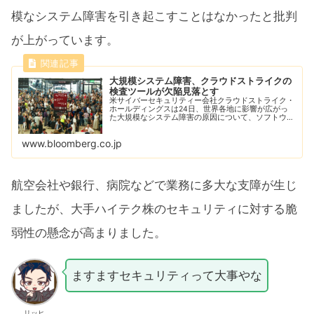
模なシステム障害を引き起こすことはなかったと批判
が上がっています。
大規模システム障害、クラウドストライクの
検査ツールが欠陥見落とす
米サイバーセキュリティー会社クラウドストライク・
ホールディングスは24日、世界各地に影響が広がっ
た大規模なシステム障害の原因について、ソフトウエ
アの更新版に欠陥がないかを検査する品質保証ツール
に不具合があり、結果的に問題のソフトが顧客に流
www.bloomberg.co.jp
出...
航空会社や銀行、病院などで業務に多大な支障が生じ
ましたが、大手ハイテク株のセキュリティに対する脆
弱性の懸念が高まりました。
ますますセキュリティって大事やな
リッヒ