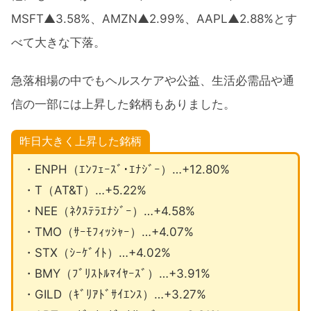
MSFT▲3.58%、AMZN▲2.99%、AAPL▲2.88%とす
べて大きな下落。
急落相場の中でもヘルスケアや公益、生活必需品や通
信の一部には上昇した銘柄もありました。
昨日大きく上昇した銘柄
・ENPH（ｴﾝﾌｪｰｽﾞ･ｴﾅｼﾞｰ）…+12.80%
・T（AT&T）…+5.22%
・NEE（ﾈｸｽﾃﾗｴﾅｼﾞｰ）…+4.58%
・TMO（ｻｰﾓﾌｨｯｼｬｰ）…+4.07%
・STX（ｼｰｹﾞｲﾄ）…+4.02%
・BMY（ﾌﾞﾘｽﾄﾙﾏｲﾔｰｽﾞ）…+3.91%
・GILD（ｷﾞﾘｱﾄﾞｻｲｴﾝｽ）…+3.27%