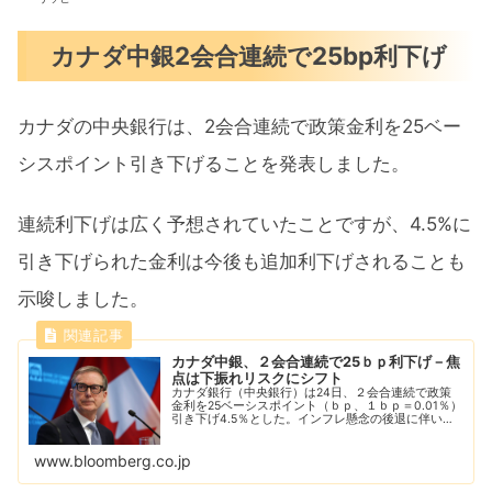
カナダ中銀2会合連続で25bp利下げ
カナダの中央銀行は、2会合連続で政策金利を25ベー
シスポイント引き下げることを発表しました。
連続利下げは広く予想されていたことですが、4.5%に
引き下げられた金利は今後も追加利下げされることも
示唆しました。
カナダ中銀、２会合連続で25ｂｐ利下げ－焦
点は下振れリスクにシフト
カナダ銀行（中央銀行）は24日、２会合連続で政策
金利を25ベーシスポイント（ｂｐ、１ｂｐ＝0.01％）
引き下げ4.5％とした。インフレ懸念の後退に伴い、
追加利下げの可能性も示唆した。
www.bloomberg.co.jp