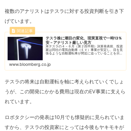
複数のアナリストはテスラに対する投資判断を引き下
げています。
テスラ株に潮目の変化、現実直視で一時13％
安－アナリスト厳しい見方
米テスラの４－６月（第２四半期）決算発表前、投資
家は同社の電気自動車（ＥＶ）事業が安定し、目を見
張るような自動運転車が間近に迫っていることを示唆
するようなヒントを求めていた。結局、そのどちらも
得られなかった。
www.bloomberg.co.jp
テスラの将来は自動運転を軸に考えられていくでしょ
うが、この開発にかかる費用は現在のEV事業に支えら
れています。
ロボタクシーの発表は10月でも懐疑的に見られていま
すから、テスラの投資家にとっては今後もヤキモキが