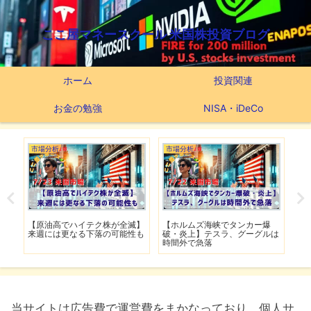
ここ屋マネースクール 米国株投資ブログ
ホーム
投資関連
お金の勉強
NISA・iDeCo
市場分析
市場分析
市
げ】
【原油高でハイテク株が全滅】
【ホルムズ海峡でタンカー爆
【
明暗
来週には更なる下落の可能性も
破・炎上】テスラ、グーグルは
上
時間外で急落
上
当サイトは広告費で運営費をまかなっており、個人サ