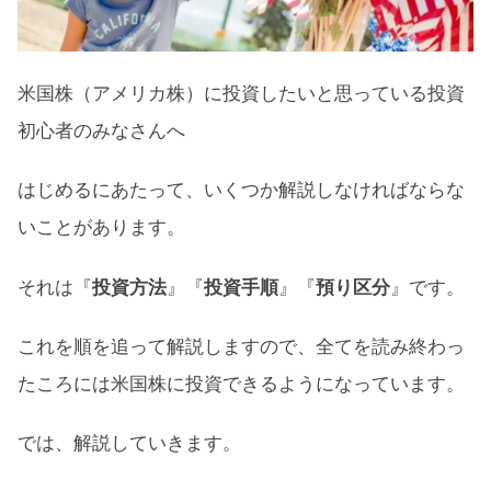
③実際に取引（売買）をする
【預り区分編】米国株（アメリカ株）への投
米国株（アメリカ株）に投資したいと思っている投資
資のはじめ方
初心者のみなさんへ
一般預りとは
はじめるにあたって、いくつか解説しなければならな
特定預りとは
いことがあります。
NISA預りとは
それは『
投資方法
』『
投資手順
』『
預り区分
』です。
投資初心者が米国株に投資したいときのはじ
め方：まとめ
これを順を追って解説しますので、全てを読み終わっ
たころには米国株に投資できるようになっています。
では、解説していきます。