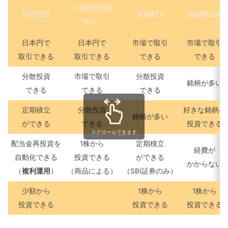
上場投資信託
投資信託
米国ETF
米国個別株
（ETF）
日本円で
日本円で
市場で取引
市場で取引
取引できる
取引できる
できる
できる
分散投資
市場で取引
分散投資
銘柄が多い
できる
できる
できる
定期積立
分散投資
好きな銘柄に
銘柄が多い
ができる
できる
投資できる
スクロールできます
配当金再投資を
1株から
定期積立
経費が
自動化できる
投資できる
ができる
かからない
（
複利運用
）
（商品による）
（SBI証券のみ）
少額から
1株から
1株から
投資できる
投資できる
投資できる