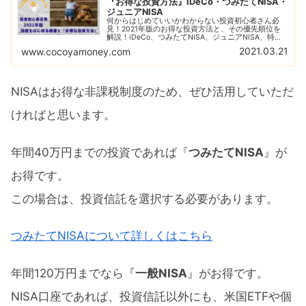
『お得な投資方法』iDeCo・つみたてNISA・
ジュニアNISA
何からはじめていいかわからない投資初心者さん必
見！2021年版のお得な投資方法と、その優先順位を
解説！iDeCo、つみたてNISA、ジュニアNISA、特別
口座と、それぞれの特徴とお得度、メリットとデメリ
2021.03.21
www.cocoyamoney.com
ットを含めてをわかりやすく説明します。
NISAはお得な非課税制度のため、ぜひ活用していただ
ければと思います。
年間40万円までの投資であれば『
つみたてNISA
』が
お得です。
この場合は、投資信託を選択する必要があります。
つみたてNISAについて詳しくはこちら
年間120万円までなら『
一般NISA
』がお得です。
NISA口座であれば、投資信託以外にも、米国ETFや個