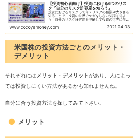
【投資初心者向け】投資における6つのリス
ク『自分のリスク許容度を知ろう』
投資におけるリスクって何？リスクの種類や大きさを
知ることで、投資の世界でケガをしない知識を得よ
う！自分のリスク許容度を理解して投資の世界に生き
残る！負けない投資が勝つ投資！あなたは適性のリス
2021.04.03
www.cocoyamoney.com
クで投資できていますか？
米国株の投資方法ごとのメリット・
デメリット
それぞれには
メリット
・
デメリット
があり、人によっ
ては投資しにくい方法があるかも知れませんね。
自分に合う投資方法を探してみて下さい。
メリット