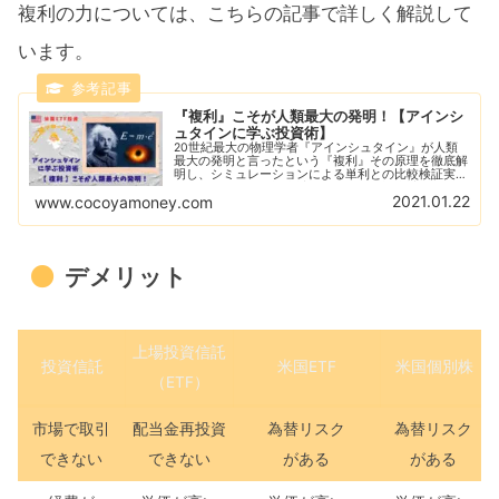
複利の力については、こちらの記事で詳しく解説して
います。
『複利』こそが人類最大の発明！【アインシ
ュタインに学ぶ投資術】
20世紀最大の物理学者『アインシュタイン』が人類
最大の発明と言ったという『複利』その原理を徹底解
明し、シミュレーションによる単利との比較検証実
施！また、簡単に複利計算ができる『複利計算機』や
2021.01.22
www.cocoyamoney.com
『資産運用シミュレーション』のHPを紹介します！
デメリット
上場投資信託
投資信託
米国ETF
米国個別株
（ETF）
市場で取引
配当金再投資
為替リスク
為替リスク
できない
できない
がある
がある