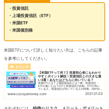
・投資信託
・上場投資信託（ETF）
・米国ETF
・米国個別株
米国ETFについて詳しく知りたい方は、こちらの記事
を参考にしてください。
【米国ETFって何？】投資初心者にもわかり
やすくポイント解説！投資信託との大きな違
い3選！あなたはどちらに向いている？
米国ETFとは？上場投資信託とは？株・投資信託・
ETFの違いとは？ETFと投資信託の比較。ETFが向い
ている人、投資信託が向いている人の特徴。S&P500
の解説。その他、人気のインデックス別の米国ETFを
2021.01.03
www.cocoyamoney.com
紹介！
それぞれには、
特徴
や
リスク
、
メリット
・
デメリット