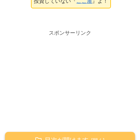
投資していない『
ここ屋
』よ！
スポンサーリンク
目次が開けます