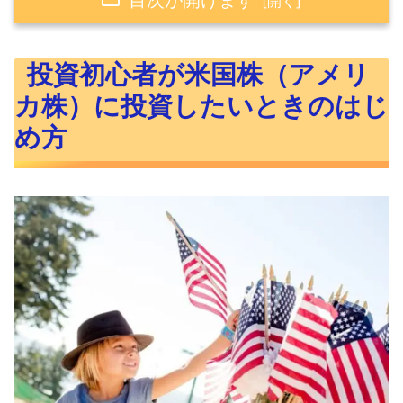
投資初心者が米国株（アメリカ株）に投資し
投資初心者が米国株（アメリ
たいときのはじめ方
カ株）に投資したいときのはじ
【投資方法編】米国株（アメリカ株）への投
め方
資のはじめ方
米国株の投資方法の特徴
米国株の投資方法ごとのメリット・デ
メリット
【投資手順編】米国株（アメリカ株）への投
資のはじめ方
①証券口座を開設する
②証券口座に入金する