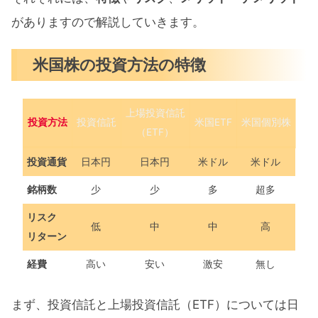
がありますので解説していきます。
米国株の投資方法の特徴
上場投資信託
投資方法
投資信託
米国ETF
米国個別株
（ETF）
投資通貨
日本円
日本円
米ドル
米ドル
銘柄数
少
少
多
超多
リスク
低
中
中
高
リターン
経費
高い
安い
激安
無し
まず、投資信託と上場投資信託（ETF）については日