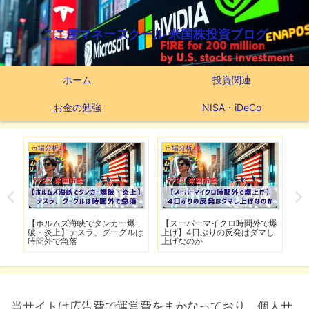
ここ屋マネースクール 米国株投資ブログ
ホーム
投資関連
お金の勉強
NISA・iDeCo
市場分析
市場分析
つ
滅】
【ホルムズ海峡でタンカー爆
【スーパーマイクロ時間外で爆
【
性も
破・炎上】テスラ、グーグルは
上げ】4日ぶりの反発はダマし
つ
時間外で急落
上げなのか
実
当サイトは広告費で運営費をまかなっており、個人サ