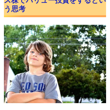
ス株でバリュー投資をするとい
バリュー投資とは
う思考
グロース株とは
グロース株を割安時に購入する
グロース株もキレイな右肩上がりでは
ない
GAFAMだって割安な時はある
RSIで割安なグロース株を探す
グロース株投資の注意点
割安と言ってもダメ株を買ってはいけ
ない
グロース株は決算結果が命
長期金利の上昇はグロース株にとって