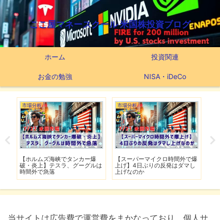
ここ屋マネースクール 米国株投資ブログ
ホーム
投資関連
お金の勉強
NISA・iDeCo
市場分析
市場分析
つ
滅】
【ホルムズ海峡でタンカー爆
【スーパーマイクロ時間外で爆
【
性も
破・炎上】テスラ、グーグルは
上げ】4日ぶりの反発はダマし
つ
時間外で急落
上げなのか
実
当サイトは広告費で運営費をまかなっており、個人サ