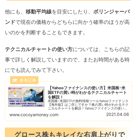
他にも、
移動平均線
を目安にしたり、
ボリンジャーバ
ンド
で現在の価格からどちらに向かう確率のほうが高
いのかを判断することもできます。
テクニカルチャートの使い方
については、こちらの記
事で詳しく解説していますので、またお時間がある時
にでも読んでみて下さい。
【Yahooファイナンスの使い方】米国株･米
国ETFの買い時がわかるテクニカルチャート
を解説！
米国株･米国ETFの無料情報ツールYahooファイナンス
【海外版】はご存じですか？株の買い時がわかるテク
ニカルチャートを解説！Yahooファイナンスの使い方
【初級編】RSI指数やボリンジャーバンド、恐怖指数
2021.04.06
www.cocoyamoney.com
を利用して株の買い時を判断しよう！
グロース株もキレイな右肩上がりで