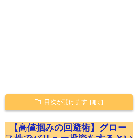
目次が開けます
【高値掴みの回避術】グロース株でバリュー
【高値掴みの回避術】グロー
投資をするという思考