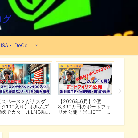
ログ
ISA・iDeCo
市場分析
ポートフォリオ
市場分析
【スペースＸがナスダ
【2026年6月】2億
【マイ
ック100入り】ホルムズ
8,890万円のポートフォ
爆上げ
海峡でカタールLNG船
リオ公開『米国ETF・個
マゾン
が被弾
別株・投資信託』
れる