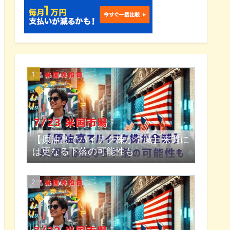
【原油高でハイテク株が全滅】来週に
は更なる下落の可能性も