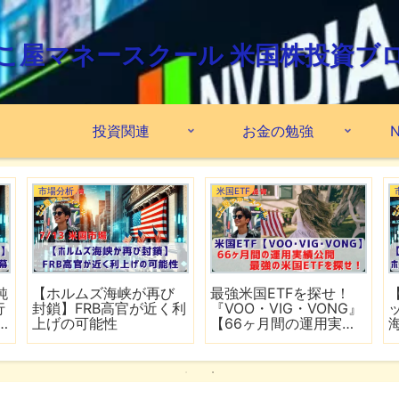
こ屋マネースクール 米国株投資ブ
投資関連
お金の勉強
N
市場分析
米国ETF
鈍
【ホルムズ海峡が再び
最強米国ETFを探せ！
行
封鎖】FRB高官が近く利
『VOO・VIG・VONG』
上げの可能性
【66ヶ月間の運用実績
公開】