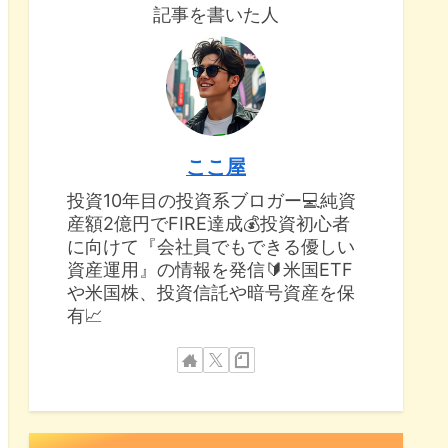
記事を書いた人
ここ屋
投資10年目の投資系ブロガー💻純資
産額2億円でFIRE達成💰投資初心者
に向けて『会社員でもできる優しい
資産運用』の情報を発信🔰米国ETF
や米国株、投資信託や暗号資産を保
有📈