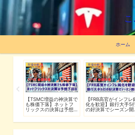
こ
ホーム
市場分析
市場分析
続でイラ
【TSMC増益の神決算で
【FRB高官がインフレ
は全面
も株価下落】ネットフ
化を歓迎】銀行大手5
行
リックスの決算は予想
の好決算でシーズン開
下回る
幕