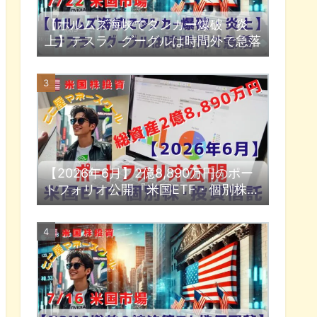
【ホルムズ海峡でタンカー爆破・炎
上】テスラ、グーグルは時間外で急落
【2026年6月】2億8,890万円のポー
トフォリオ公開『米国ETF・個別株・
投資信託』