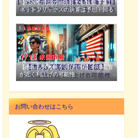
【TSMC増益の神決算でも株価下落】
ネットフリックスの決算は予想下回る
【ホルムズ海峡が再び封鎖】FRB高官
が近く利上げの可能性
お問い合わせはこちら