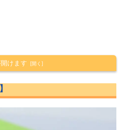
が開けます
】