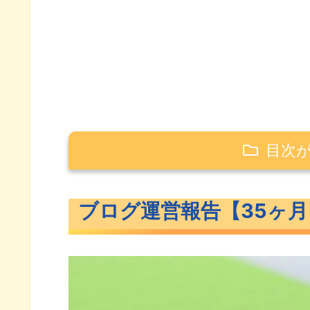
目次
ブログ運営報告【35ヶ月】
ブログ運営報告【35ヶ月
PV数
訪問数
記事数
ユーザー属性