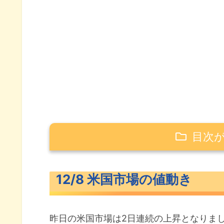
目次
12/8 米国市場の値動き
12/8 米国市場の値動き
続伸した米主要3指数
長期金利（米10年債利回り）
昨日の米国市場は2日連続の上昇となりま