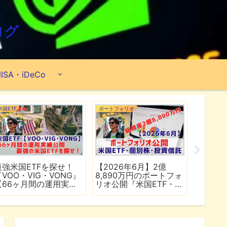
ログ
ISA・iDeCo
米国ETF
ポートフォリオ
市場分析
最強米国ETFを探せ！
【2026年6月】2億
【マイ
『VOO・VIG・VONG』
8,890万円のポートフォ
爆上げ
【66ヶ月間の運用実績
リオ公開『米国ETF・個
マゾン
公開】
別株・投資信託』
れる