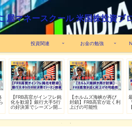
こ屋マネースクール 米国株投資ブ
投資関連
お金の勉強
N
市場分析
市場分析
格
【FRB高官がインフレ鈍
【ホルムズ海峡が再び
ら
化を歓迎】銀行大手5行
封鎖】FRB高官が近く利
の好決算でシーズン開
上げの可能性
幕