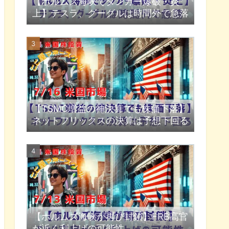
【ホルムズ海峡でタンカー爆破・炎
上】テスラ、グーグルは時間外で急落
【TSMC増益の神決算でも株価下落】
ネットフリックスの決算は予想下回る
【ホルムズ海峡が再び封鎖】FRB高官
が近く利上げの可能性