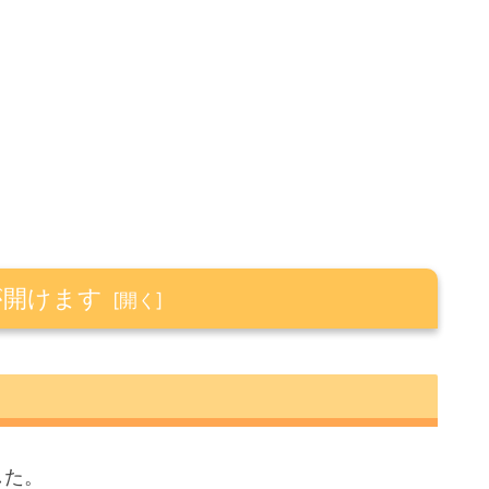
が開けます
した。