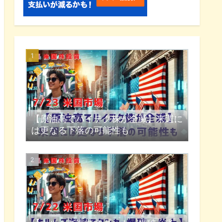
【原油高でハイテク株が全滅】来週に
は更なる下落の可能性も