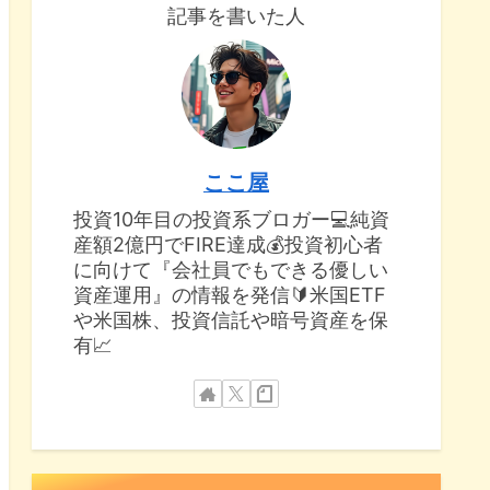
記事を書いた人
ここ屋
投資10年目の投資系ブロガー💻純資
産額2億円でFIRE達成💰投資初心者
に向けて『会社員でもできる優しい
資産運用』の情報を発信🔰米国ETF
や米国株、投資信託や暗号資産を保
有📈