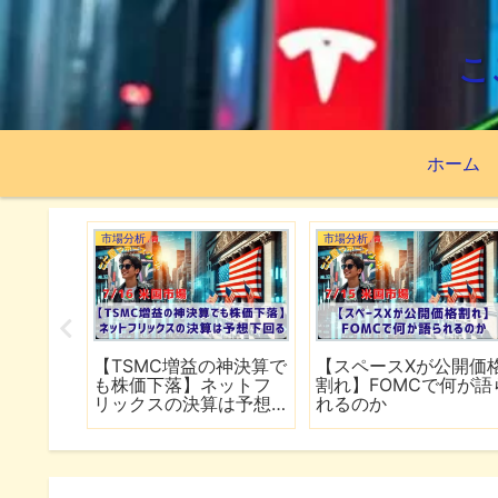
こ
ホーム
市場分析
市場分析
続でイラ
【TSMC増益の神決算で
【スペースXが公開価
は全面
も株価下落】ネットフ
割れ】FOMCで何が語
行
リックスの決算は予想
れるのか
下回る