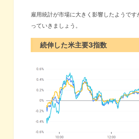
S&P500ヒートマップ
セクター別パフォーマンス
雇用統計が市場に大きく影響したようです
っていきましょう。
S&P500チャート分析
米国市場のトピックス
続伸した米主要3指数
強い雇用統計に利下げ観測遠の
消費者マインド大幅改善が見ら
株式60債券40の資産配分はも
12月の注目イベントについて
まとめ