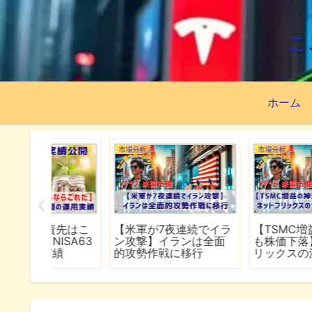
こ
ホーム
市場分析
市場分析
続でイラ
【TSMC増益の神決算で
【スペースXが公開価
は全面
も株価下落】ネットフ
割れ】FOMCで何が語
行
リックスの決算は予想
れるのか
下回る