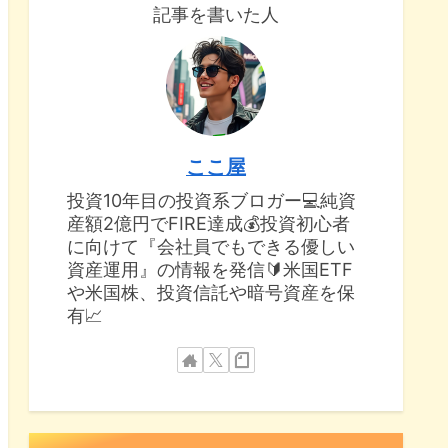
記事を書いた人
ここ屋
投資10年目の投資系ブロガー💻純資
産額2億円でFIRE達成💰投資初心者
に向けて『会社員でもできる優しい
資産運用』の情報を発信🔰米国ETF
や米国株、投資信託や暗号資産を保
有📈