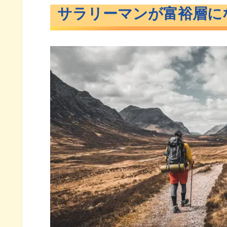
サラリーマンが富裕層に
お金の勉強をする
ライフマネープランを作る
長期計画で資産運用を考える
計画的にアセットアロケーショ
随時ブラッシュアップしていく
1億円貯めるまでにやってきたこと
貯蓄率を上げる
徹底的な倹約生活をする
時間を味方につけた投資をする
急いでお金持ちになろうとしな