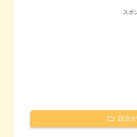
スポ
目次
サラリーマンが富裕層になるまでの