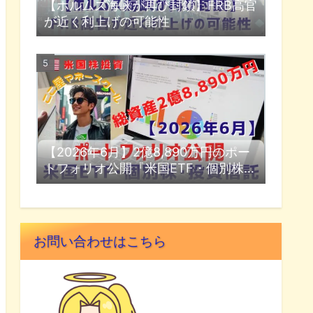
【ホルムズ海峡が再び封鎖】FRB高官
が近く利上げの可能性
【2026年6月】2億8,890万円のポー
トフォリオ公開『米国ETF・個別株・
投資信託』
お問い合わせはこちら