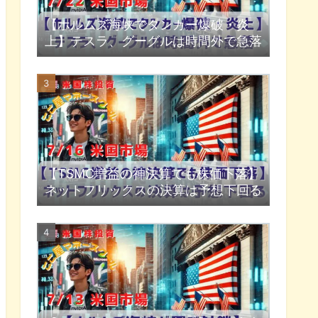
【ホルムズ海峡でタンカー爆破・炎
上】テスラ、グーグルは時間外で急落
【TSMC増益の神決算でも株価下落】
ネットフリックスの決算は予想下回る