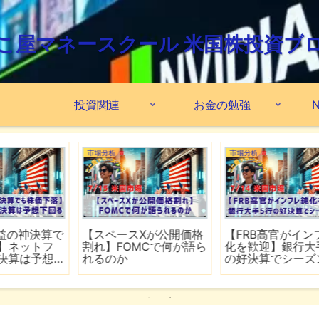
こ屋マネースクール 米国株投資ブ
投資関連
お金の勉強
N
市場分析
市場分析
格
【FRB高官がインフレ鈍
【ホルムズ海峡が再び
ら
化を歓迎】銀行大手5行
封鎖】FRB高官が近く利
の好決算でシーズン開
上げの可能性
幕