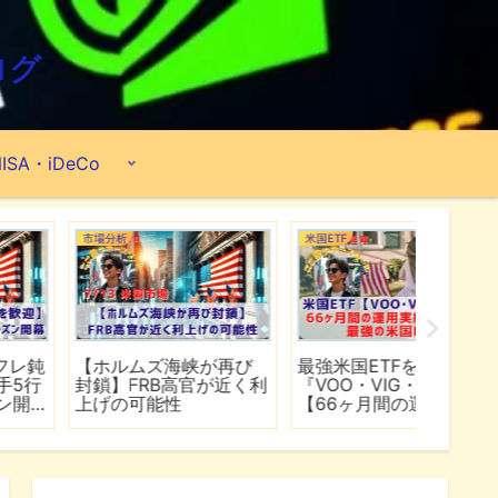
ログ
ISA・iDeCo
米国ETF
ポートフォリオ
市場分析
最強米国ETFを探せ！
【2026年6月】2億
【マイ
『VOO・VIG・VONG』
8,890万円のポートフォ
爆上げ
【66ヶ月間の運用実績
リオ公開『米国ETF・個
マゾン
公開】
別株・投資信託』
れる