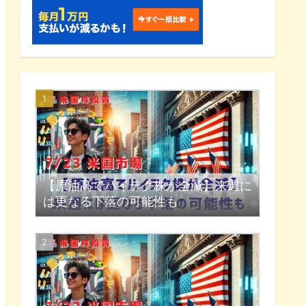
【原油高でハイテク株が全滅】来週に
は更なる下落の可能性も