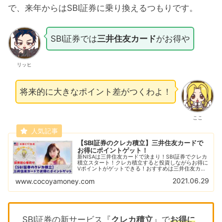
で、来年からはSBI証券に乗り換えるつもりです。
SBI証券では
三井住友カード
がお得や
リッヒ
将来的に大きなポイント差がつくわよ！
ここ
【SBI証券のクレカ積立】三井住友カードで
お得にポイントゲット！
新NISAは三井住友カードで決まり！SBI証券でクレカ
積立スタート！クレカ積立すると投資しながらお得に
Vポイントがゲットできる！おすすめは三井住友カー
ド（NL）で他にもお得な特典がいっぱい！
2021.06.29
www.cocoyamoney.com
SBI証券の新サービス『
クレカ積立
』で
お得に