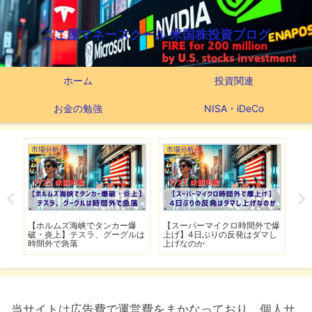
ここ屋マネースクール 米国株投資ブログ
ホーム
投資関連
お金の勉強
NISA・iDeCo
市場分析
市場分析
つ
滅】
【ホルムズ海峡でタンカー爆
【スーパーマイクロ時間外で爆
【
性も
破・炎上】テスラ、グーグルは
上げ】4日ぶりの反発はダマし
つ
時間外で急落
上げなのか
実
当サイトは広告費で運営費をまかなっており、個人サ