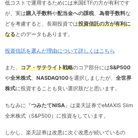
低コストで運用するためには米国ETFの方が有利です
が、実は
購入手数料
や
配当金への課税
、
為替手数料
な
どを考慮すると、長期投資では
投資信託の方が有利に
なる
とのデータもあります。
投資信託を選んだ理由について詳しくはこちら
また、
コア・サテライト戦略
のコア部分には
S&P500
や
全米株式
、
NASDAQ100
を選択しましたが、
全世界
株式
に投資することも良い選択肢だと思います。
ちなみに『
つみたてNISA
』は楽天証券でeMAXIS Slim
全米株式（S&P500）に投資をしています。
しかし、楽天証券は改悪に次ぐ改悪が続いているの