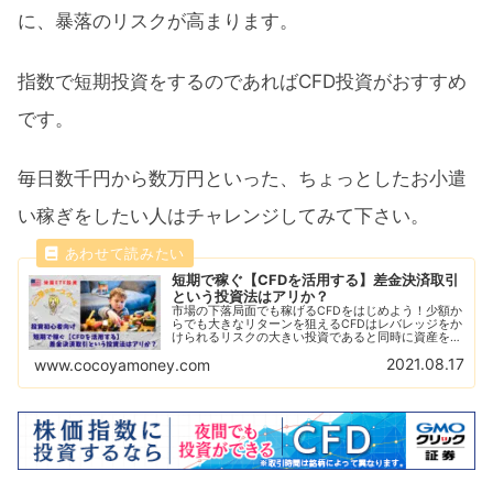
に、暴落のリスクが高まります。
指数で短期投資をするのであればCFD投資がおすすめ
です。
毎日数千円から数万円といった、ちょっとしたお小遣
い稼ぎをしたい人はチャレンジしてみて下さい。
短期で稼ぐ【CFDを活用する】差金決済取引
という投資法はアリか？
市場の下落局面でも稼げるCFDをはじめよう！少額か
らでも大きなリターンを狙えるCFDはレバレッジをか
けられるリスクの大きい投資であると同時に資産を急
増させることができる！CFDをはじめるならGMOク
2021.08.17
www.cocoyamoney.com
リック証券がおすすめ！デモ取引で練習しよう！