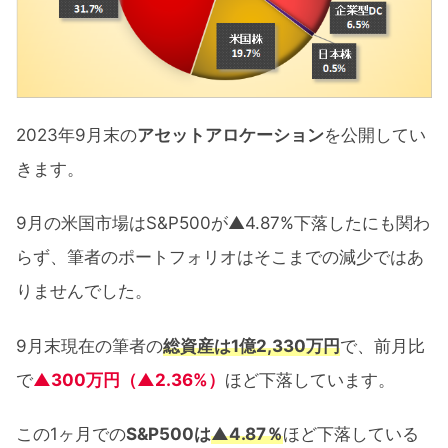
2023年9月末の
アセットアロケーション
を公開してい
きます。
9月の米国市場はS&P500が▲4.87%下落したにも関わ
らず、筆者のポートフォリオはそこまでの減少ではあ
りませんでした。
9月末現在の筆者の
総資産は1億2,330万円
で、前月比
で
▲300万円（▲2.36%）
ほど下落しています。
この1ヶ月での
S&P500は
▲4.87％
ほど下落している