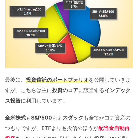
最後に、
投資信託のポートフォリオ
を公開していきま
すが、こちらは主に
投資のコア
に該当する
インデック
ス投資
に利用しています。
全米株式
も
S&P500
も
ナスダック
も全てがコア資産の
つもりですが、ETFよりも投信のほうが
配当金自動再