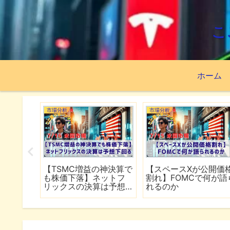
こ
ホーム
市場分析
市場分析
続でイラ
【TSMC増益の神決算で
【スペースXが公開価
は全面
も株価下落】ネットフ
割れ】FOMCで何が語
行
リックスの決算は予想
れるのか
下回る