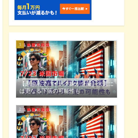
【原油高でハイテク株が全滅】来週に
は更なる下落の可能性も