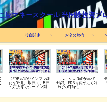
こ屋マネースクール 米国株投資ブ
投資関連
お金の勉強
N
市場分析
市場分析
格
【FRB高官がインフレ鈍
【ホルムズ海峡が再び
ら
化を歓迎】銀行大手5行
封鎖】FRB高官が近く利
の好決算でシーズン開
上げの可能性
幕