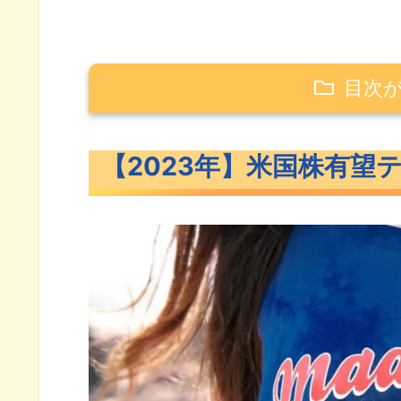
目次
【2023年】米国株有望テンバガー候
【2023年】米国株有望
2023年米国株テンバガー候補の
【2023年】米国株有望テンバガー候
CRWD（クラウドストライク）
U（ユニティ）概要
AFRM（アファーム）概要
NAPA（ザ・ダックホーン・ポ
COIN（コインベース）概要