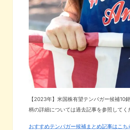
MQ（マルケタ）概要
DOCS（ドクシミティ）概要
LAW（CSディスコ）概要
RIVN（リビアン）概要
DDOG（データドッグ）概要
米国株有望テンバガー候補10銘柄パ
CRWD（クラウドストライク）
U（ユニティ）
【2023年】米国株有望テンバガー候補1
AFRM（アファーム）
柄の詳細については過去記事を参照してく
NAPA（ザ・ダックホーン・ポ
おすすめテンバガー候補まとめ記事はこち
COIN（コインベース）