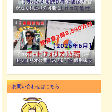
【ホルムズ海峡が再び封鎖】FRB高官
が近く利上げの可能性
【2026年6月】2億8,890万円のポー
トフォリオ公開『米国ETF・個別株・
投資信託』
お問い合わせはこちら