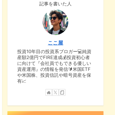
記事を書いた人
ここ屋
投資10年目の投資系ブロガー💻純資
産額2億円でFIRE達成💰投資初心者
に向けて『会社員でもできる優しい
資産運用』の情報を発信🔰米国ETF
や米国株、投資信託や暗号資産を保
有📈