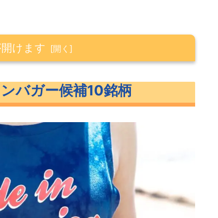
が開けます
補10銘柄
テンバガー候補10銘柄
10銘柄
補10銘柄概要
概要
ートフォリオ）概要