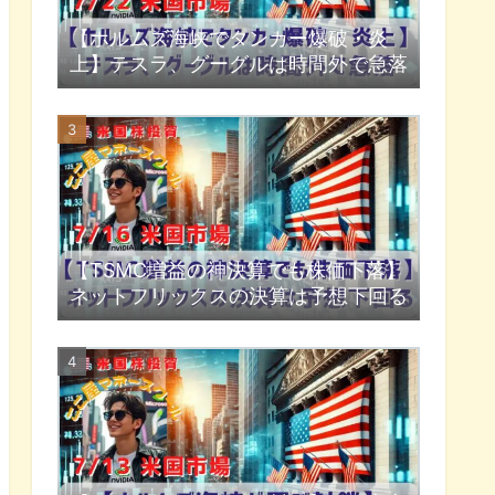
【ホルムズ海峡でタンカー爆破・炎
上】テスラ、グーグルは時間外で急落
【TSMC増益の神決算でも株価下落】
ネットフリックスの決算は予想下回る