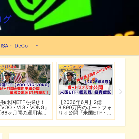
ログ
ISA・iDeCo
米国ETF
ポートフォリオ
市場分析
最強米国ETFを探せ！
【2026年6月】2億
【マイ
『VOO・VIG・VONG』
8,890万円のポートフォ
爆上げ
【66ヶ月間の運用実績
リオ公開『米国ETF・個
マゾン
公開】
別株・投資信託』
れる