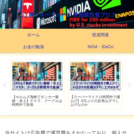
ここ屋マネースクール 米国株投資ブログ
ホーム
投資関連
お金の勉強
NISA・iDeCo
市場分析
市場分析
つ
滅】
【ホルムズ海峡でタンカー爆
【スーパーマイクロ時間外で爆
【
性も
破・炎上】テスラ、グーグルは
上げ】4日ぶりの反発はダマし
つ
時間外で急落
上げなのか
実
当サイトは広告費で運営費をまかなっており、個人サ