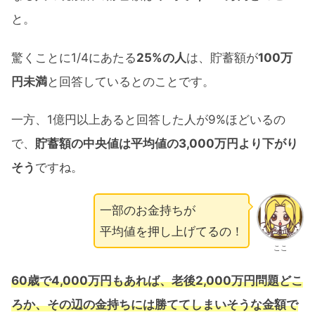
と。
驚くことに1/4にあたる
25%の人
は、貯蓄額が
100万
円未満
と回答しているとのことです。
一方、1億円以上あると回答した人が9%ほどいるの
で、
貯蓄額の中央値は平均値の3,000万円より下がり
そう
ですね。
一部のお金持ちが
平均値を押し上げてるの！
ここ
60歳で4,000万円もあれば、老後2,000万円問題どこ
ろか、その辺の金持ちには勝ててしまいそうな金額で