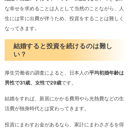
ュレーション
な幸せを求めることは人として当然のことながら、人
生には常に出費が伴うため、投資をすることは難しく
つみたてNISAを10年間やると投資額は
なってきます。
400万円
20代で投資したら60歳まで放置する
結婚すると投資を続けるのは難し
1年間の運用実績は
い？
20年後にはいくらになっているの？
厚生労働省の調査によると、日本人の
平均初婚年齢は
さらに60歳まで放置すると
男性で31歳、女性で29歳
です。
つみたてNISAは2042年までの制度
つみたてNISAとは
結婚をすれば、新居にかかる費用やら光熱費などの生
活費が独身時代とは変わってきます。
つみたてNISAを20代にやっただけのまとめ
投資にまわすお金があるなら、家計にまわさざるを得