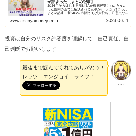
が詰まった【まとめ記事】
2024年からはじまる新NISAを徹底解説！わからなか
った疑問の全ては解決される記事がいっぱい詰まった
まとめ記事！新NISAの制度から投資戦略、注意点や
おすすめ銘柄などあなたが知りたい新NISAについて
2023.06.11
www.cocoyamoney.com
の記事がギッシリ！
投資は自分のリスク許容度を理解して、自己責任、自
己判断でお願いします。
最後まで読んでくれてありがとう！
レッツ エンジョイ ライフ！
ここ