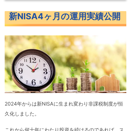
新NISA4ヶ月の運用実績公開
新NISA4ヶ月の運用実績公開
新NISAつみたて投資枠運用実績
新NISA成長投資枠運用実績
新NISAにおすすめな銘柄
つみたて投資枠におすすめの投資信託
成長投資枠でおすすめの投資信託
まとめ
2024年からは新NISAに生まれ変わり非課税制度が恒
久化しました。
これから何十年にわたり投資を続けるのであれば、ス