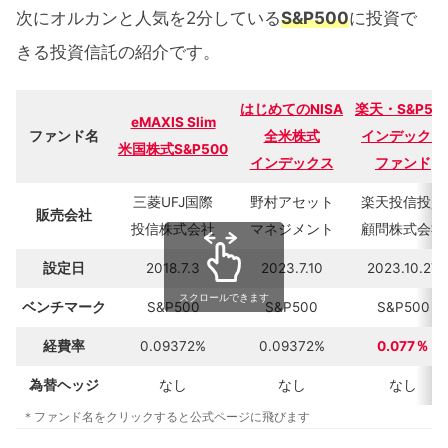
次にオルカンと人気を2分している
S&P500
に投資で
きる投資信託の紹介です。
はじめてのNISA
楽天・S&P50
eMAXIS Slim
ファンド名
全米株式
インデックス
米国株式S&P500
インデックス
ファンド
三菱UFJ国際
野村アセット
楽天投信投資
販売会社
投信株式会社
マネジメント
顧問株式会社
設定日
2018.7.3
2023.7.10
2023.10.27
スクロールできます
ベンチマーク
S&P500
S&P500
S&P500
経費率
0.09372%
0.09372%
0.077％
為替ヘッジ
なし
なし
なし
＊ファンド名をクリックすると公式ページに飛びます