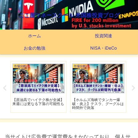
ここ屋マネースクール 米国株投資ブログ
ホーム
投資関連
お金の勉強
NISA・iDeCo
市場分析
市場分析
市
げ】
【原油高でハイテク株が全滅】
【ホルムズ海峡でタンカー爆
【
明暗
来週には更なる下落の可能性も
破・炎上】テスラ、グーグルは
上
時間外で急落
上
当サイトは広告費で運営費をまかなっており、個人サ