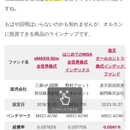
すね。
もはや説明はいらないのかも知れませんが、オルカン
に投資できる商品のラインナップです。
楽天
はじめてのNISA
eMAXIS Slim
オールカントリー
ファンド名
全世界株式
全世界株式
株式インデックス
インデックス
ファンド
三菱UFJ国際
野村アセット
楽天投信投資
販売会社
投信株式会社
マネジメント
顧問株式会社
設定日
2018.10.31
2023.7.10
2023.10.27
スクロールできます
ベンチマーク
MSCI ACWI
MSCI ACWI
MSCI ACWI
経費率
0.05763%
0.05775%
0.0561％