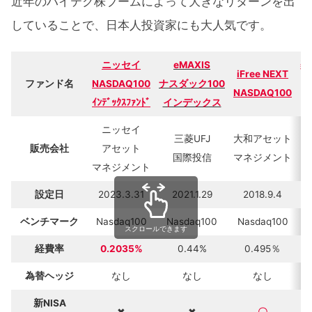
近年のハイテク株ブームによって大きなリターンを出
していることで、日本人投資家にも大人気です。
ニッセイ
eMAXIS
楽
iFree NEXT
ファンド名
NASDAQ100
ナスダック100
NASDAQ100
ｲﾝﾃﾞｯｸｽﾌｧﾝﾄﾞ
インデックス
ニッセイ
三菱UFJ
大和アセット
販売会社
アセット
国際投信
マネジメント
マネジメント
設定日
2023.3.31
2021.1.29
2018.9.4
ベンチマーク
Nasdaq100
Nasdaq100
Nasdaq100
スクロールできます
経費率
0.2035%
0.44%
0.495％
為替ヘッジ
なし
なし
なし
新NISA
✖
✖
〇