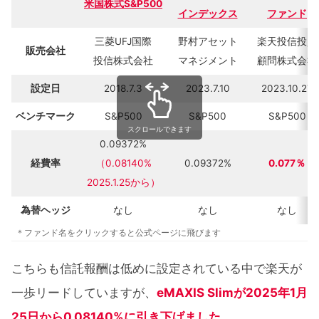
米国株式S&P500
インデックス
ファンド
三菱UFJ国際
野村アセット
楽天投信投資
販売会社
投信株式会社
マネジメント
顧問株式会社
設定日
2018.7.3
2023.7.10
2023.10.27
ベンチマーク
S&P500
S&P500
S&P500
スクロールできます
0.09372%
経費率
（0.08140%
0.09372%
0.077％
2025.1.25から）
為替ヘッジ
なし
なし
なし
＊ファンド名をクリックすると公式ページに飛びます
こちらも信託報酬は低めに設定されている中で楽天が
一歩リードしていますが、
eMAXIS Slimが2025年1月
25日から0.08140%に引き下げました。