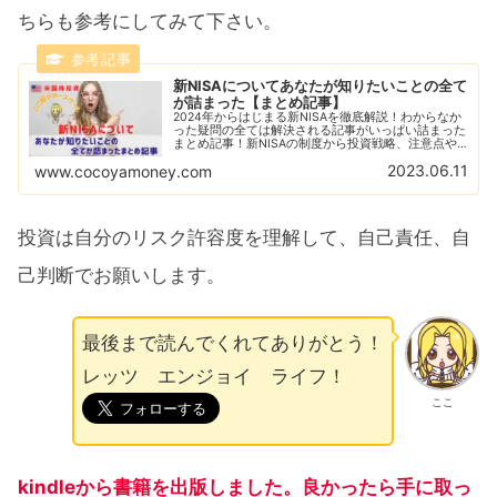
ちらも参考にしてみて下さい。
新NISAについてあなたが知りたいことの全て
が詰まった【まとめ記事】
2024年からはじまる新NISAを徹底解説！わからなか
った疑問の全ては解決される記事がいっぱい詰まった
まとめ記事！新NISAの制度から投資戦略、注意点や
おすすめ銘柄などあなたが知りたい新NISAについて
2023.06.11
www.cocoyamoney.com
の記事がギッシリ！
投資は自分のリスク許容度を理解して、自己責任、自
己判断でお願いします。
最後まで読んでくれてありがとう！
レッツ エンジョイ ライフ！
ここ
kindleから書籍を出版しました。良かったら手に取っ