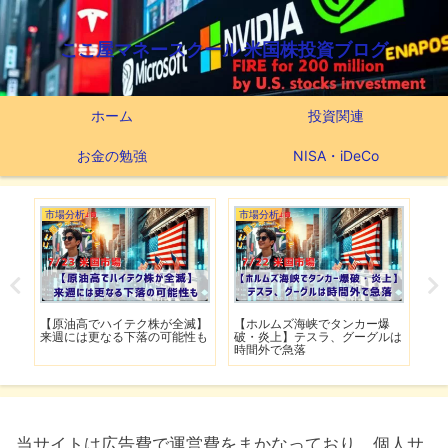
ここ屋マネースクール 米国株投資ブログ
ホーム
投資関連
お金の勉強
NISA・iDeCo
市場分析
つみたてNISA
市
爆
【スーパーマイクロ時間外で爆
【新NISAの投資先はこれだ】
【
ルは
上げ】4日ぶりの反発はダマし
つみたてNISA63ヶ月間の運用
撃
上げなのか
実績
移
当サイトは広告費で運営費をまかなっており、個人サ