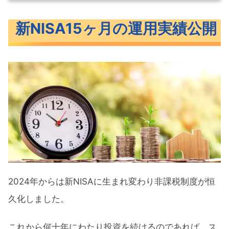
新NISA15ヶ月の運用実績公開
新NISA15ヶ月の運用実績公開
新NISAつみたて投資枠運用実績
新NISA成長投資枠運用実績
新NISAトータル運用実績
新NISAにおすすめな銘柄
つみたて投資枠におすすめの投資信託
成長投資枠でおすすめの投資信託
まとめ
2024年からは新NISAに生まれ変わり非課税制度が恒
久化しました。
これから何十年にわたり投資を続けるのであれば、ス