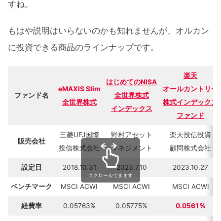
すね。
もはや説明はいらないのかも知れませんが、オルカン
に投資できる商品のラインナップです。
楽天
はじめてのNISA
eMAXIS Slim
オールカントリー
ファンド名
全世界株式
全世界株式
株式インデックス
インデックス
ファンド
三菱UFJ国際
野村アセット
楽天投信投資
販売会社
投信株式会社
マネジメント
顧問株式会社
設定日
2018.10.31
2023.7.10
2023.10.27
スクロールできます
ベンチマーク
MSCI ACWI
MSCI ACWI
MSCI ACWI
経費率
0.05763%
0.05775%
0.0561％