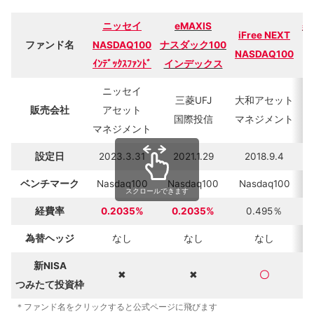
ニッセイ
eMAXIS
楽
iFree NEXT
ファンド名
NASDAQ100
ナスダック100
NASDAQ100
ｲﾝﾃﾞｯｸｽﾌｧﾝﾄﾞ
インデックス
ニッセイ
三菱UFJ
大和アセット
販売会社
アセット
国際投信
マネジメント
マネジメント
設定日
2023.3.31
2021.1.29
2018.9.4
ベンチマーク
Nasdaq100
Nasdaq100
Nasdaq100
スクロールできます
経費率
0.2035%
0.2035%
0.495％
為替ヘッジ
なし
なし
なし
新NISA
✖
✖
〇
つみたて投資枠
＊ファンド名をクリックすると公式ページに飛びます