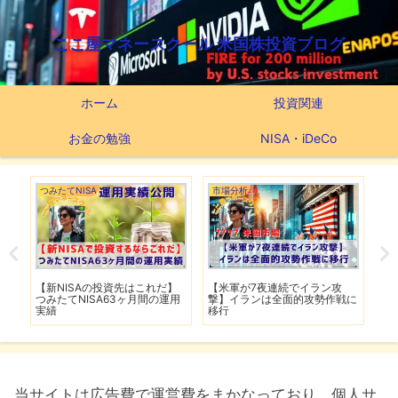
ここ屋マネースクール 米国株投資ブログ
ホーム
投資関連
お金の勉強
NISA・iDeCo
つみたてNISA
市場分析
市場
爆
【新NISAの投資先はこれだ】
【米軍が7夜連続でイラン攻
【T
し
つみたてNISA63ヶ月間の運用
撃】イランは全面的攻勢作戦に
下落
実績
移行
は予
当サイトは広告費で運営費をまかなっており、個人サ