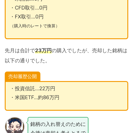
2026年の投資方針『増やしながら取り崩し
・CFD取引…0円
を』
・FX取引…0円
FIRE後の生活費を取り崩しで
（購入時のレートで換算）
サテライトで資産増加をブースト
2026年も新NISAは一括投資で
先月は合計で
23万円
の購入でしたが、売却した銘柄は
2026年3月売買銘柄公開まとめ
以下の通りでした。
売却履歴公開
・投資信託…22万円
・米国ETF…約86万円
銘柄の入れ替えのために
今後は売却も考えとるで