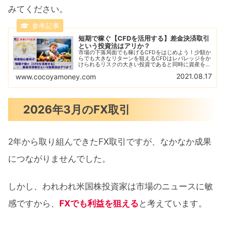
みてください。
短期で稼ぐ【CFDを活用する】差金決済取引
という投資法はアリか？
市場の下落局面でも稼げるCFDをはじめよう！少額か
らでも大きなリターンを狙えるCFDはレバレッジをか
けられるリスクの大きい投資であると同時に資産を急
増させることができる！CFDをはじめるならGMOク
2021.08.17
www.cocoyamoney.com
リック証券がおすすめ！デモ取引で練習しよう！
2026年3月のFX取引
2年から取り組んできたFX取引ですが、なかなか成果
につながりませんでした。
しかし、われわれ米国株投資家は市場のニュースに敏
感ですから、
FXでも利益を狙える
と考えています。