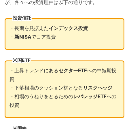
が、各々への投資理由は以下の通りです。
投資信託
・長期を見据えた
インデックス投資
・
新NISA
でコア投資
米国ETF
・上昇トレンドにある
セクターETF
への中短期投
資
・下落相場のクッション材となる
リスクヘッジ
・相場のうねりをとるための
レバレッジETF
への
投資
米国株