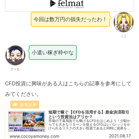
今回は数万円の損失だったわ！
ここ
小遣い稼ぎ枠やな
リッヒ
CFD投資に興味がある人はこちらの記事を参考にして
みてください。
短期で稼ぐ【CFDを活用する】差金決済取引
という投資法はアリか？
市場の下落局面でも稼げるCFDをはじめよう！少額か
らでも大きなリターンを狙えるCFDはレバレッジをか
けられるリスクの大きい投資であると同時に資産を急
増させることができる！CFDをはじめるならGMOク
2021.08.17
www.cocoyamoney.com
リック証券がおすすめ！デモ取引で練習しよう！