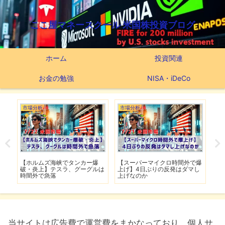
ここ屋マネースクール 米国株投資ブログ
ホーム
投資関連
お金の勉強
NISA・iDeCo
市場分析
市場分析
つ
滅】
【ホルムズ海峡でタンカー爆
【スーパーマイクロ時間外で爆
【
性も
破・炎上】テスラ、グーグルは
上げ】4日ぶりの反発はダマし
つ
時間外で急落
上げなのか
実
当サイトは広告費で運営費をまかなっており、個人サ