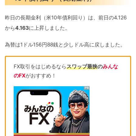
昨日の長期金利（米10年債利回り）は、前日の4.126
から
4.163
に上昇しました。
為替は1ドル156円88銭と少しドル高に戻しました。
FX取引をはじめるなら
スワップ最狭
の
みんな
のFX
がおすすめ！