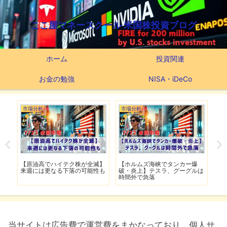
ここ屋マネースクール 米国株投資ブログ
ホーム
投資関連
お金の勉強
NISA・iDeCo
市場分析
市場分析
市
げ】
【原油高でハイテク株が全滅】
【ホルムズ海峡でタンカー爆
【
明暗
来週には更なる下落の可能性も
破・炎上】テスラ、グーグルは
上
時間外で急落
上
当サイトは広告費で運営費をまかなっており、個人サ