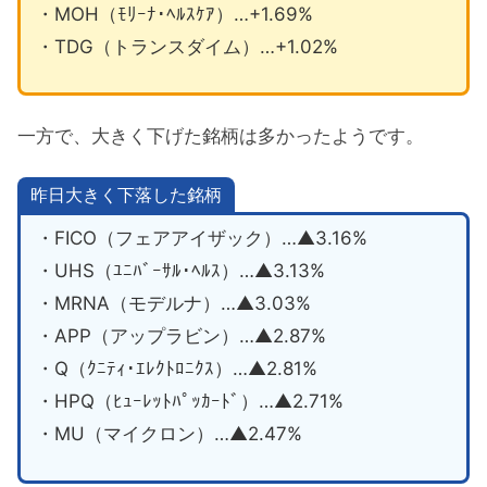
・MOH（ﾓﾘｰﾅ･ﾍﾙｽｹｱ）…+1.69%
・TDG（トランスダイム）…+1.02%
一方で、大きく下げた銘柄は多かったようです。
昨日大きく下落した銘柄
・FICO（フェアアイザック）…▲3.16%
・UHS（ﾕﾆﾊﾞｰｻﾙ･ﾍﾙｽ）…▲3.13%
・MRNA（モデルナ）…▲3.03%
・APP（アップラビン）…▲2.87%
・Q（ｸﾆﾃｨ･ｴﾚｸﾄﾛﾆｸｽ）…▲2.81%
・HPQ（ﾋｭｰﾚｯﾄﾊﾟｯｶｰﾄﾞ）…▲2.71%
・MU（マイクロン）…▲2.47%