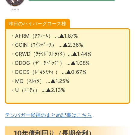
リッヒ
昨日のハイパーグロース株
・AFRM（ｱﾌｧｰﾑ） …▲1.87%
・COIN（ｺｲﾝﾍﾞｰｽ） …▲2.36%
・CRWD（ｸﾗｳﾄﾞｽﾄﾗｲｸ）…▲1.44%
・DDOG（ﾃﾞｰﾀﾄﾞｯｸﾞ） …▲1.08%
・DOCS（ﾄﾞｷｼﾐﾃｨ ） …▲0.67%
・MQ（ﾏﾙｹﾀ） …▲1.25%
・U（ﾕﾆﾃｨ） …▲2.13%
テンバガー候補のまとめ記事はこちら
10年債利回り（長期金利）