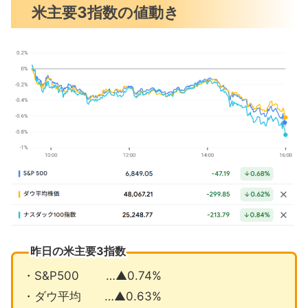
米国市場のトピックス
米主要3指数の値動き
2025年AIブームの新たな勝ち組は
世界の富豪2025年に2.2兆ドル増
バーリ氏テスラの空売りを否定
1月の注目イベントについて
まとめ
昨日の米主要3指数
・S&P500 …▲0.74%
・ダウ平均 …▲0.63%