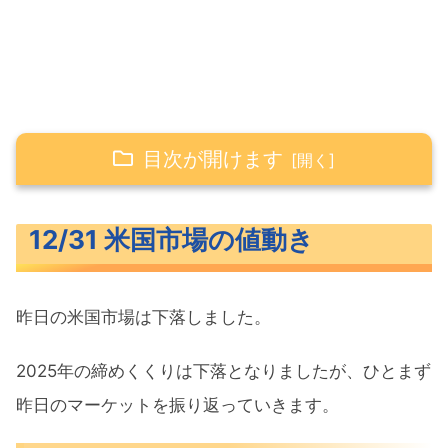
目次が開けます
12/31 米国市場の値動き
12/31 米国市場の値動き
米主要3指数の値動き
10年債利回り（長期金利）
昨日の米国市場は下落しました。
S&P500ヒートマップ
セクター別パフォーマンス
2025年の締めくくりは下落となりましたが、ひとまず
S&P500チャート分析
昨日のマーケットを振り返っていきます。