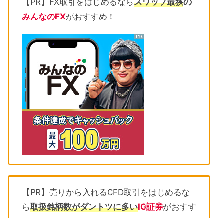
【PR】FX取引をはじめるなら
スワップ最狭
の
みんなのFX
がおすすめ！
【PR】売りから入れるCFD取引をはじめるな
ら
取扱銘柄数がダントツに多い
IG証券
がおすす