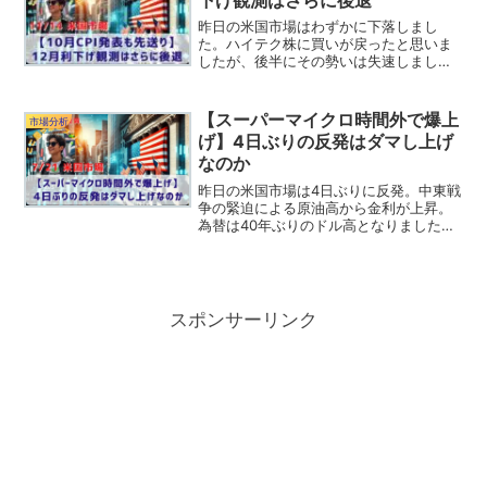
下げ観測はさらに後退
昨日の米国市場はわずかに下落しまし
た。ハイテク株に買いが戻ったと思いま
したが、後半にその勢いは失速しまし
た。12月FOMCに向かい利下げの実現性
に不安が広がっているようです。それで
は昨日の米国市場を振り返っていきまし
【スーパーマイクロ時間外で爆上
市場分析
ょう。リッヒ記事後半では...
げ】4日ぶりの反発はダマし上げ
なのか
昨日の米国市場は4日ぶりに反発。中東戦
争の緊迫による原油高から金利が上昇。
為替は40年ぶりのドル高となりました。
このところ売り込まれていた半導体が買
われ、フィラデルフィア半導体指数SOX
は5.2％と急騰しています。それでは昨日
の米国市場を振...
スポンサーリンク