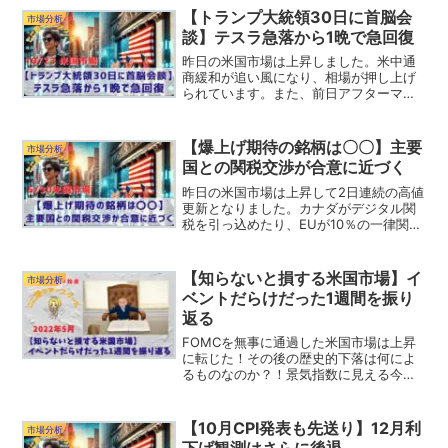
動はありませんでした。先週末の雇用統
【トランプ大統領30日に首脳会
市場分析
計によって...
談】テスラ急落から1晩で急回復
昨日の米国市場は上昇しました。米中通
商緩和が追い風になり、相場が押し上げ
られています。また、前日アフターマー
ケットで急落していたテスラは、終日回
復を続けて大きく上昇しています。それ
では昨日の米国市場を振り返っていきま
【爆上げ期待の銘柄は〇〇】主要
市場分析
しょう。リッヒ記事後半で...
国との関税交渉が合意に近づく
昨日の米国市場は上昇して2日連続の高値
更新となりました。カナダがデジタル関
税を引っ込めたり、EUが10％の一律関税
を受け入れるといったニュースによっ
て、市場に楽観が広がっています。6月は
月間ベースで見るとS&P500は+4.96%、
【知らないと損する米国市場】イ
市場分析
ダウは+...
ベントだらけだった1週間を振り
返る
FOMCを無事に通過した米国市場は上昇
に転じた！その後の歴史的下落は何によ
るものなのか？！景気指数に見える今後
の米国市場はどうなる？歴史的インフレ
を抑制するための金融引き締め政策で株
式市場は大暴落してしまうのか！
【10月CPI発表も先送り】12月利
市場分析