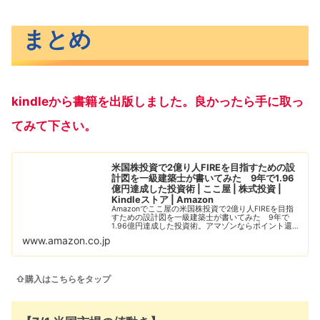
まとめ
kindleから書籍を出版しました。良かったら手に取っ
てみて下さい。
米国株投資で2億り人FIREを目指すための設
計図を一級建築士が書いてみた 9年で1.96
億円達成した投資術 | ここ屋 | 株式投資 |
Kindleストア | Amazon
Amazonでここ屋の米国株投資で2億り人FIREを目指
すための設計図を一級建築士が書いてみた 9年で
1.96億円達成した投資術。アマゾンならポイント還元
本が多数。一度購入いただいた電子書籍は、Kindleお
www.amazon.co.jp
よびFire端末、スマートフォン...
⇧購入はこちらをタップ