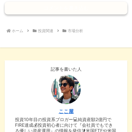
コメントを書き込む
ホーム
投資関連
市場分析
記事を書いた人
ここ屋
投資10年目の投資系ブロガー💻純資産額2億円で
FIRE達成💰投資初心者に向けて『会社員でもでき
る優しい資産運用』の情報を発信🔰米国ETFや米国