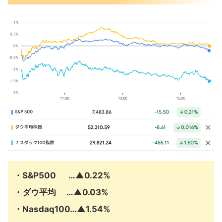
米国市場のトピックス
FRB新議長『金融緩和は期待するな』
米・イランの間接協議進展見られず
マイクロンとＧＭが長期供給契約
7月の注目イベントについて
まとめ
・S&P500 …▲0.22%
・ダウ平均 …▲0.03%
・Nasdaq100…▲1.54%