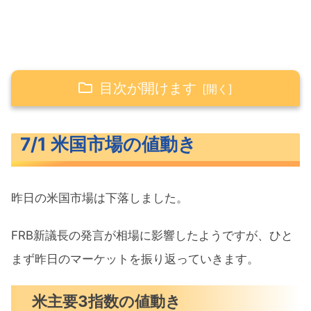
目次が開けます
7/1 米国市場の値動き
7/1 米国市場の値動き
米主要3指数の値動き
10年債利回り（長期金利）
昨日の米国市場は下落しました。
為替（ドル円）
S&P500ヒートマップ
FRB新議長の発言が相場に影響したようですが、ひと
セクター別パフォーマンス
まず昨日のマーケットを振り返っていきます。
S&P500チャート分析
米主要3指数の値動き