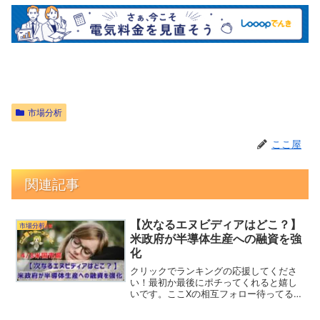
市場分析
ここ屋
関連記事
【次なるエヌビディアはどこ？】
市場分析
米政府が半導体生産への融資を強
化
クリックでランキングの応援してくださ
い！最初か最後にポチってくれると嬉し
いです。ここXの相互フォロー待ってる
わ！Follow @RamTky4月2週目のスター
トとなった昨日の米国市場は、大きな変