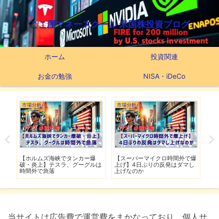
ここ屋マネースクール 米国株投資ブログ
ホーム
投資関連
お金の勉強
NISA・iDeCo
市場分析
市場分析
つ
滅】
【ホルムズ海峡でタンカー爆
【スーパーマイクロ時間外で爆
【
性も
破・炎上】テスラ、グーグルは
上げ】4日ぶりの反発はダマし
つ
時間外で急落
上げなのか
実
当サイトは広告費で運営費をまかなっており、個人サ