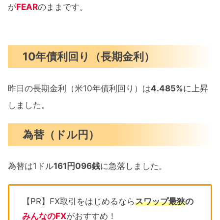
が
FEAR
のままです。
10年債利回り（長期金利）
昨日の長期金利（米10年債利回り）は
4.485%
に上昇
しました。
為替（ドル円）
為替は1ドル
161円096銭
に急落しました。
【PR】FX取引をはじめるなら
スワップ最狭
の
みんなのFX
がおすすめ！