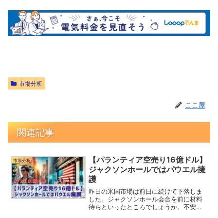
市場分析
ここ屋
関連記事
【パランティア空売り16億ドル】
市場分析
ジャクソンホールではパウエル擁
護
昨日の米国市場は前日に続けて下落しま
した。ジャクソンホール会合を前に材料
待ちといったところでしょうか。不安か
ら売る投資家もいるようですが、下げた