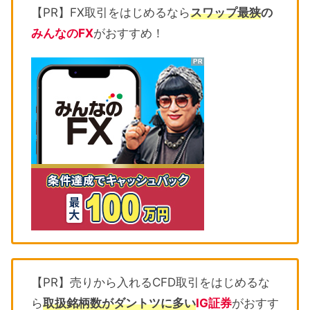
【PR】FX取引をはじめるなら
スワップ最狭
の
みんなのFX
がおすすめ！
【PR】売りから入れるCFD取引をはじめるな
ら
取扱銘柄数がダントツに多い
IG証券
がおすす