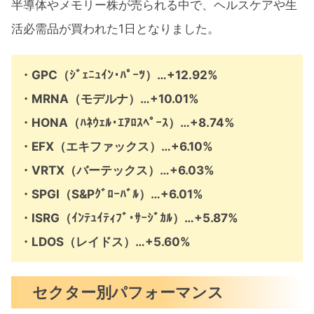
半導体やメモリー株が売られる中で、ヘルスケアや生
活必需品が買われた1日となりました。
・GPC（ｼﾞｪﾆｭｲﾝ･ﾊﾟｰﾂ）…+12.92%
・MRNA（モデルナ）…+10.01%
・HONA（ﾊﾈｳｪﾙ･ｴｱﾛｽﾍﾟｰｽ）…+8.74%
・EFX（エキファックス）…+6.10%
・VRTX（バーテックス）…+6.03%
・SPGI（S&Pｸﾞﾛｰﾊﾞﾙ）…+6.01%
・ISRG（ｲﾝﾃｭｲﾃｨﾌﾞ･ｻｰｼﾞｶﾙ）…+5.87%
・LDOS（レイドス）…+5.60%
セクター別パフォーマンス