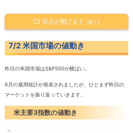
目次が開けます
7/2 米国市場の値動き
7/2 米国市場の値動き
米主要3指数の値動き
10年債利回り（長期金利）
昨日の米国市場はS&P500が横ばい。
為替（ドル円）
S&P500ヒートマップ
6月の雇用統計が発表されましたが、ひとまず昨日の
セクター別パフォーマンス
マーケットを振り返っていきます。
S&P500チャート分析
米主要3指数の値動き
米国市場のトピックス
6月雇用予想を大幅に下回る