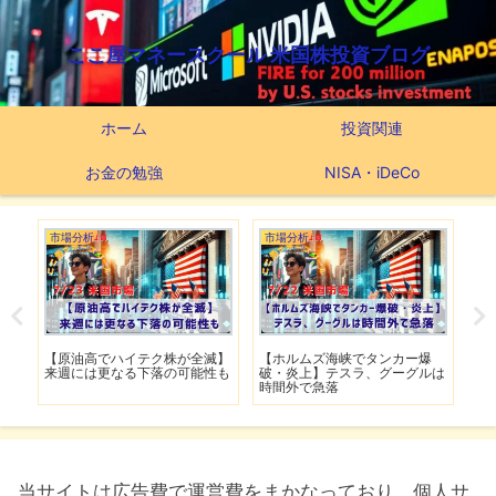
ここ屋マネースクール 米国株投資ブログ
ホーム
投資関連
お金の勉強
NISA・iDeCo
市場分析
市場分析
市
げ】
【原油高でハイテク株が全滅】
【ホルムズ海峡でタンカー爆
【
明暗
来週には更なる下落の可能性も
破・炎上】テスラ、グーグルは
上
時間外で急落
上
当サイトは広告費で運営費をまかなっており、個人サ