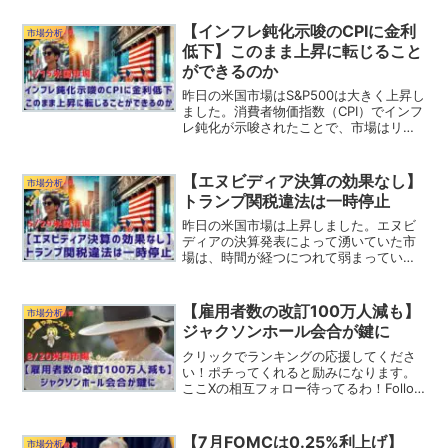
ら買い支えられる底力も残っているよう
です。それでは昨日の米国市場を振り返
【インフレ鈍化示唆のCPIに金利
市場分析
っていきましょう。リッヒ...
低下】このまま上昇に転じること
ができるのか
昨日の米国市場はS&P500は大きく上昇し
ました。消費者物価指数（CPI）でインフ
レ鈍化が示唆されたことで、市場はリス
クオンとなりました。このところ軟調だ
ったナスダックもここから巻き返してく
れるといいですね。それでは昨日の米国
【エヌビディア決算の効果なし】
市場分析
市場を振り返っ...
トランプ関税違法は一時停止
昨日の米国市場は上昇しました。エヌビ
ディアの決算発表によって湧いていた市
場は、時間が経つにつれて弱まっていき
ました。また、トランプ関税が無効にな
るかもしれないといったニュースが飛び
交う中で、連邦高裁はその効力を一時的
【雇用者数の改訂100万人減も】
市場分析
に停止する判断を下してい...
ジャクソンホール会合が鍵に
クリックでランキングの応援してくださ
い！ポチってくれると励みになります。
ここXの相互フォロー待ってるわ！Follow
@RamTky昨日の米国市場は下落して、
S&P500の連騰は8でストップしました。
ジャクソンホール会合で雇用者数に下方
【7月FOMCは0.25%利上げ】
市場分析