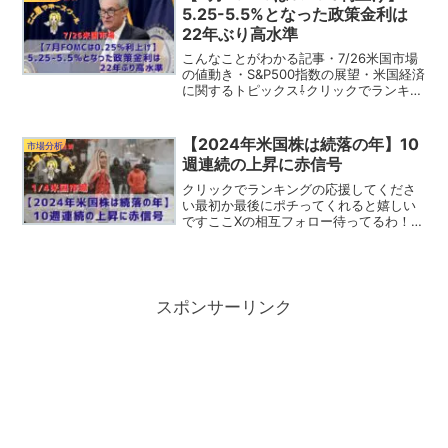
修正...
5.25-5.5%となった政策金利は
22年ぶり高水準
こんなことがわかる記事・7/26米国市場
の値動き・S&P500指数の展望・米国経済
に関するトピックス⇩クリックでランキン
グの応援をしてください。（応援してく
れるみなさん、いつもありがとうござい
ます。）ここTwitterのフォローもよろし
【2024年米国株は続落の年】10
市場分析
くよ...
週連続の上昇に赤信号
クリックでランキングの応援してくださ
い最初か最後にポチってくれると嬉しい
ですここXの相互フォロー待ってるわ！
Follow @RamTky2024年3日目の米国市
場も前日に続けて下落となりました。ま
たもやマグニフィセント7の下落が市場に
大きく...
スポンサーリンク