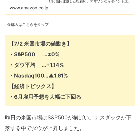
1.96億円達成した投資術。アマゾンならポイント還元
本が多数。一度購入いただいた電子書籍は、Kindleお
www.amazon.co.jp
よびFire端末、スマートフォン...
⇧購入はこちらをタップ
【7/2 米国市場の値動き】
・S&P500 …±0%
・ダウ平均 …+1.14%
・Nasdaq100…▲1.61%
【経済トピックス】
・6月雇用予想を大幅に下回る
昨日の米国市場はS&P500が横ばい。ナスダックが下
落する中でダウが上昇しました。