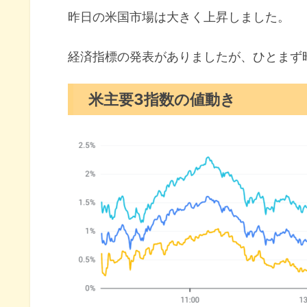
10年債利回り（長期金利）
昨日の米国市場は大きく上昇しました。
S&P500ヒートマップ
セクター別パフォーマンス
経済指標の発表がありましたが、ひとまず
S&P500チャート分析
米主要3指数の値動き
米国市場のトピックス
深刻な縮小圏に入ったISM製造
エヌビディアの輸出規制緩和を
アップル決算は中国売上げ予想
5月の注目イベントについて
まとめ