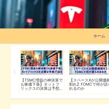
こ
ホーム
市場分析
市場分析
続でイラ
【TSMC増益の神決算で
【スペースXが公開価
は全面
も株価下落】ネットフ
割れ】FOMCで何が語
行
リックスの決算は予想
れるのか
下回る