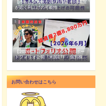
【ホルムズ海峡が再び封鎖】FRB高官
が近く利上げの可能性
【2026年6月】2億8,890万円のポー
トフォリオ公開『米国ETF・個別株・
投資信託』
お問い合わせはこちら