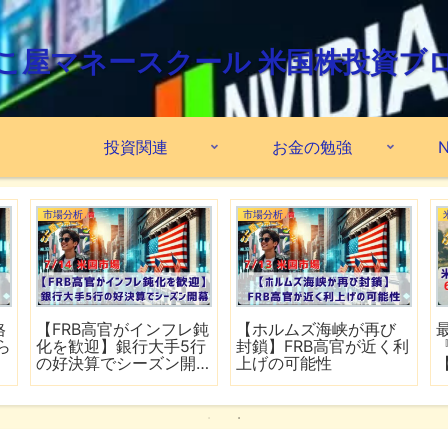
こ屋マネースクール 米国株投資ブ
投資関連
お金の勉強
N
市場分析
市場分析
格
【FRB高官がインフレ鈍
【ホルムズ海峡が再び
ら
化を歓迎】銀行大手5行
封鎖】FRB高官が近く利
の好決算でシーズン開
上げの可能性
幕