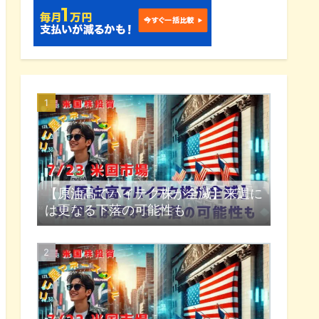
【原油高でハイテク株が全滅】来週に
は更なる下落の可能性も