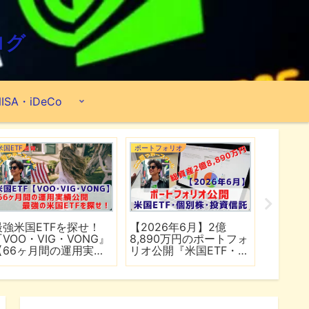
ログ
ISA・iDeCo
米国ETF
ポートフォリオ
市場分析
最強米国ETFを探せ！
【2026年6月】2億
【マイ
『VOO・VIG・VONG』
8,890万円のポートフォ
爆上げ
【66ヶ月間の運用実績
リオ公開『米国ETF・個
マゾン
公開】
別株・投資信託』
れる