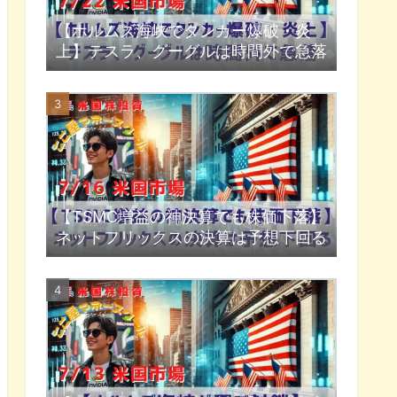
【ホルムズ海峡でタンカー爆破・炎
上】テスラ、グーグルは時間外で急落
【TSMC増益の神決算でも株価下落】
ネットフリックスの決算は予想下回る