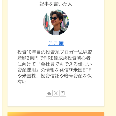
記事を書いた人
ここ屋
投資10年目の投資系ブロガー💻純資
産額2億円でFIRE達成💰投資初心者
に向けて『会社員でもできる優しい
資産運用』の情報を発信🔰米国ETF
や米国株、投資信託や暗号資産を保
有📈