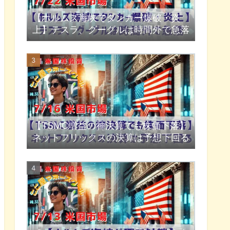
【ホルムズ海峡でタンカー爆破・炎
上】テスラ、グーグルは時間外で急落
【TSMC増益の神決算でも株価下落】
ネットフリックスの決算は予想下回る