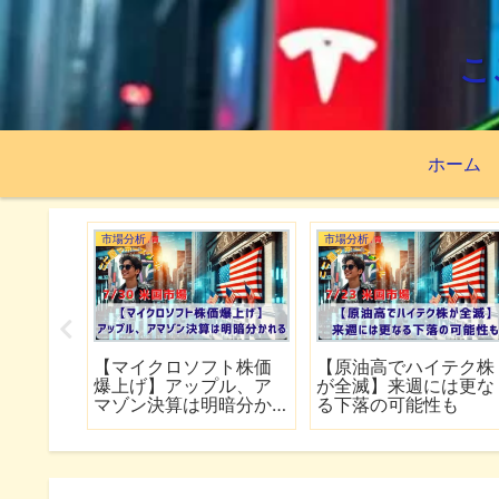
こ
ホーム
市場分析
市場分析
続でイラ
【TSMC増益の神決算で
【スペースXが公開価
は全面
も株価下落】ネットフ
割れ】FOMCで何が語
行
リックスの決算は予想
れるのか
下回る