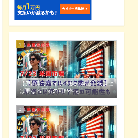
【原油高でハイテク株が全滅】来週に
は更なる下落の可能性も