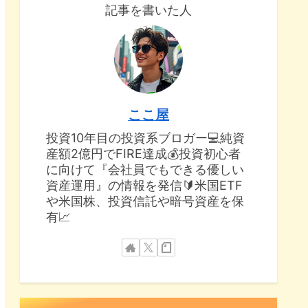
記事を書いた人
ここ屋
投資10年目の投資系ブロガー💻純資
産額2億円でFIRE達成💰投資初心者
に向けて『会社員でもできる優しい
資産運用』の情報を発信🔰米国ETF
や米国株、投資信託や暗号資産を保
有📈