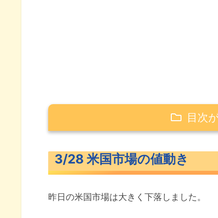
目次
3/28 米国市場の値動き
3/28 米国市場の値動き
米主要3指数の値動き
10年債利回り（長期金利）
昨日の米国市場は大きく下落しました。
S&P500ヒートマップ