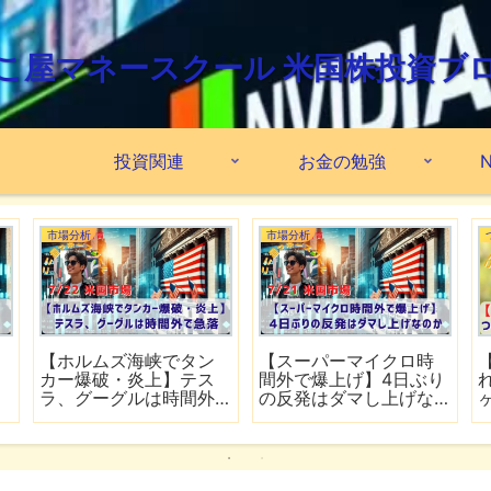
こ屋マネースクール 米国株投資ブ
投資関連
お金の勉強
N
市場分析
市場分析
格
【FRB高官がインフレ鈍
【ホルムズ海峡が再び
ら
化を歓迎】銀行大手5行
封鎖】FRB高官が近く利
の好決算でシーズン開
上げの可能性
幕