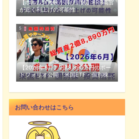
【ホルムズ海峡が再び封鎖】FRB高官
が近く利上げの可能性
【2026年6月】2億8,890万円のポー
トフォリオ公開『米国ETF・個別株・
投資信託』
お問い合わせはこちら