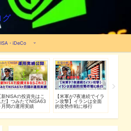
ログ
ISA・iDeCo
米国ETF
ポートフォリオ
市場分析
最強米国ETFを探せ！
【2026年6月】2億
【マイ
『VOO・VIG・VONG』
8,890万円のポートフォ
爆上げ
【66ヶ月間の運用実績
リオ公開『米国ETF・個
マゾン
公開】
別株・投資信託』
れる