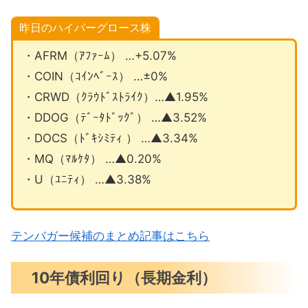
昨日のハイパーグロース株
・AFRM（ｱﾌｧｰﾑ） …+5.07%
・COIN（ｺｲﾝﾍﾞｰｽ） …±0%
・CRWD（ｸﾗｳﾄﾞｽﾄﾗｲｸ）…▲1.95%
・DDOG（ﾃﾞｰﾀﾄﾞｯｸﾞ） …▲3.52%
・DOCS（ﾄﾞｷｼﾐﾃｨ ） …▲3.34%
・MQ（ﾏﾙｹﾀ） …▲0.20%
・U（ﾕﾆﾃｨ） …▲3.38%
テンバガー候補のまとめ記事はこちら
10年債利回り（長期金利）