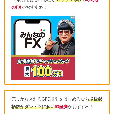
のFX
がおすすめ！
売りから入れるCFD取引をはじめるなら
取扱銘
柄数がダントツに多い
IG証券
がおすすめ！