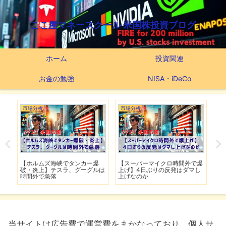
ここ屋マネースクール 米国株投資ブログ
ホーム
投資関連
お金の勉強
NISA・iDeCo
場分析
市場分析
つみたてNISA
ホルムズ海峡でタンカー爆
【スーパーマイクロ時間外で爆
【新NISAの
・炎上】テスラ、グーグルは
上げ】4日ぶりの反発はダマし
つみたてNIS
間外で急落
上げなのか
実績
当サイトは広告費で運営費をまかなっており、個人サ