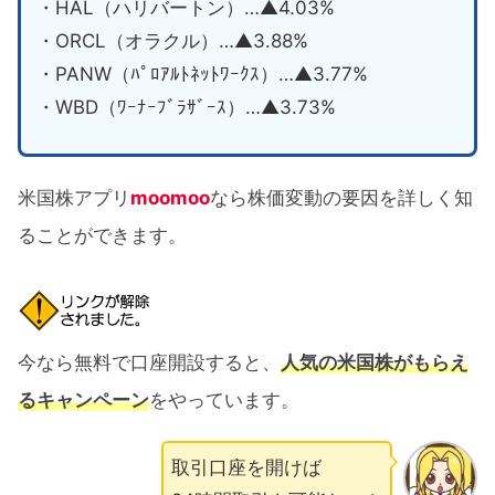
・HAL（ハリバートン）…▲4.03%
・ORCL（オラクル）…▲3.88%
・PANW（ﾊﾟﾛｱﾙﾄﾈｯﾄﾜｰｸｽ）…▲3.77%
・WBD（ﾜｰﾅｰﾌﾞﾗｻﾞｰｽ）…▲3.73%
米国株アプリ
moomoo
なら株価変動の要因を詳しく知
ることができます。
今なら無料で口座開設すると、
人気の米国株がもらえ
るキャンペーン
をやっています。
取引口座を開けば