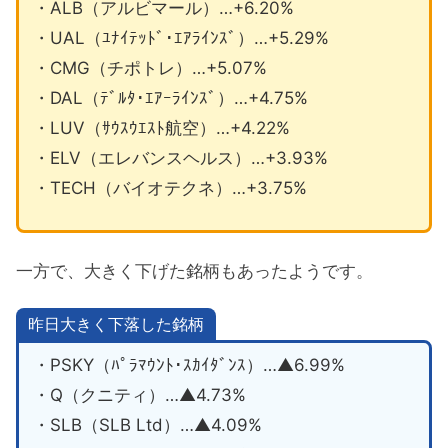
・ALB（アルビマール）…+6.20%
・UAL（ﾕﾅｲﾃｯﾄﾞ･ｴｱﾗｲﾝｽﾞ）…+5.29%
・CMG（チポトレ）…+5.07%
・DAL（ﾃﾞﾙﾀ･ｴｱｰﾗｲﾝｽﾞ）…+4.75%
・LUV（ｻｳｽｳｴｽﾄ航空）…+4.22%
・ELV（エレバンスヘルス）…+3.93%
・TECH（バイオテクネ）…+3.75%
一方で、大きく下げた銘柄もあったようです。
昨日大きく下落した銘柄
・PSKY（ﾊﾟﾗﾏｳﾝﾄ･ｽｶｲﾀﾞﾝｽ）…▲6.99%
・Q（クニティ）…▲4.73%
・SLB（SLB Ltd）…▲4.09%