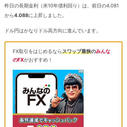
昨日の長期金利（米10年債利回り）は、前日の4.081
から
4.088
に上昇しました。
ドル円はかなりドル高方向に進んでいます。
FX取引をはじめるなら
スワップ最狭
の
みんな
のFX
がおすすめ！