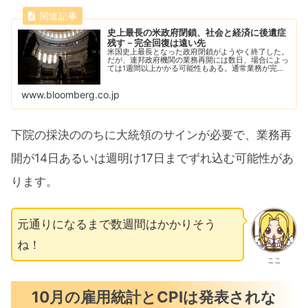
史上最長の米政府閉鎖、社会と経済に後遺症
残す－完全回復は遠い先
米国史上最長となった政府閉鎖がようやく終了した。
だが、連邦政府機関の業務再開には数日、場合によっ
ては1週間以上かかる可能性もある。通常業務が完全
に戻るまでには時間を要しそうだ。
www.bloomberg.co.jp
下院の採決ののちに大統領のサインが必要で、業務再
開が14日あるいは週明け17日までずれ込む可能性があ
ります。
元通りになるまで数週間はかかりそう
ね！
ここ
10月の雇用統計とCPIは発表されな