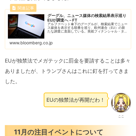
グーグル、ニュース媒体の検索結果表示巡り
EUが調査へ－FT
アルファベット傘下のグーグルが、検索結果でニュー
ス媒体を表示する順番を巡り、欧州連合（EU）の新
たな調査に直面している。英紙フィナンシャル・タイ
ムズ（FT）が、匿名の関係者の話として報じた。
www.bloomberg.co.jp
EUが独禁法でメガテックに罰金を要請することは多々
ありましたが、トランプさんはこれに釘を打ってきま
した。
EUの独禁法が再開だわ！
ここ
11月の注目イベントについて