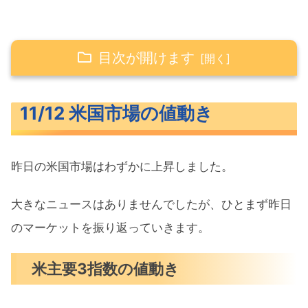
目次が開けます
11/12 米国市場の値動き
11/12 米国市場の値動き
米主要3指数の値動き
10年債利回り（長期金利）
昨日の米国市場はわずかに上昇しました。
S&P500ヒートマップ
セクター別パフォーマンス
大きなニュースはありませんでしたが、ひとまず昨日
S&P500チャート分析
のマーケットを振り返っていきます。
米国市場のトピックス
米主要3指数の値動き
史上最長の政府閉鎖は後遺症を残す