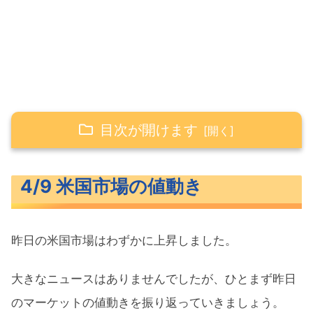
目次が開けます
4/9 米国市場の値動き
4/9 米国市場の値動き
米主要3指数の値動き
長期金利（米10年債利回り）
昨日の米国市場はわずかに上昇しました。
S&P500ヒートマップ
セクター別パフォーマンス
大きなニュースはありませんでしたが、ひとまず昨日
S&P500チャート分析
のマーケットの値動きを振り返っていきましょう。