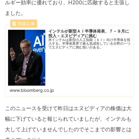
ルギー効率に優れており、H200に匹敵すると主張し
ました。
インテルが新型ＡＩ半導体発表、７－９月に
投入－エヌビディアに挑む
米インテルは新型の人工知能（ＡＩ）向け半導体を投
入する。半導体業界で最も急成長している分野の一つ
でエヌビディアに挑む狙いがある。
www.bloomberg.co.jp
このニュースを受けて昨日はエヌビディアの株価は大
幅に下げていると報じられていましたが、インテルも
大して上げていませんでしたのでそこまでの影響とは