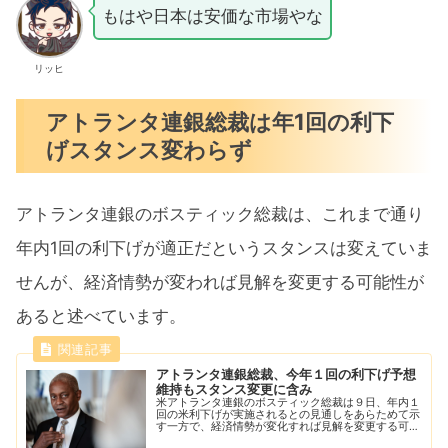
もはや日本は安価な市場やな
リッヒ
アトランタ連銀総裁は年1回の利下
げスタンス変わらず
アトランタ連銀のボスティック総裁は、これまで通り
年内1回の利下げが適正だというスタンスは変えていま
せんが、経済情勢が変われば見解を変更する可能性が
あると述べています。
アトランタ連銀総裁、今年１回の利下げ予想
維持もスタンス変更に含み
米アトランタ連銀のボスティック総裁は９日、年内１
回の米利下げが実施されるとの見通しをあらためて示
す一方で、経済情勢が変化すれば見解を変更する可能
性を排除しないと述べた。