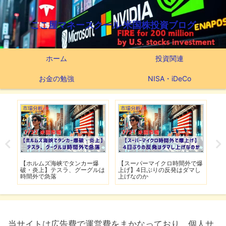
ここ屋マネースクール 米国株投資ブログ
ホーム
投資関連
お金の勉強
NISA・iDeCo
市場分析
市場分析
つ
滅】
【ホルムズ海峡でタンカー爆
【スーパーマイクロ時間外で爆
【
性も
破・炎上】テスラ、グーグルは
上げ】4日ぶりの反発はダマし
つ
時間外で急落
上げなのか
実
当サイトは広告費で運営費をまかなっており、個人サ