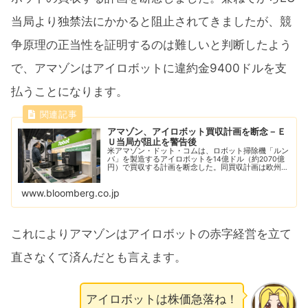
当局より独禁法にかかると阻止されてきましたが、競
争原理の正当性を証明するのは難しいと判断したよう
で、アマゾンはアイロボットに違約金9400ドルを支
払うことになります。
アマゾン、アイロボット買収計画を断念－Ｅ
Ｕ当局が阻止を警告後
米アマゾン・ドット・コムは、ロボット掃除機「ルン
バ」を製造するアイロボットを14億ドル（約2070億
円）で買収する計画を断念した。同買収計画は欧州連
合（ＥＵ）の競争当局が阻止する構えを見せていた。
www.bloomberg.co.jp
これによりアマゾンはアイロボットの赤字経営を立て
直さなくて済んだとも言えます。
アイロボットは株価急落ね！