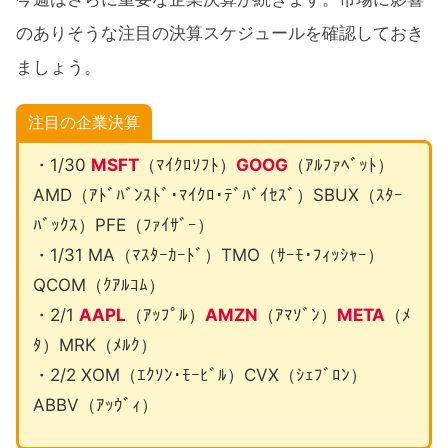
のありそうな注目の決算スケジュールを確認しておき
ましょう。
注目の企業決算
・1/30
MSFT
（ﾏｲｸﾛｿﾌﾄ）
GOOG
（ｱﾙﾌｧﾍﾞｯﾄ）
AMD（ｱﾄﾞﾊﾞﾝｽﾄﾞ･ﾏｲｸﾛ･ﾃﾞﾊﾞｲｾｽﾞ）SBUX（ｽﾀｰ
ﾊﾞｯｸｽ）PFE（ﾌｧｲｻﾞｰ）
・1/31 MA（ﾏｽﾀｰｶｰﾄﾞ）TMO（ｻｰﾓ･ﾌｨｯｼｬｰ）
QCOM（ｸｱﾙｺﾑ）
・2/1
AAPL
（ｱｯﾌﾟﾙ）
AMZN
（ｱﾏｿﾞﾝ）
META
（ﾒ
ﾀ）MRK（ﾒﾙｸ）
・2/2 XOM（ｴｸｿﾝ･ﾓｰﾋﾞﾙ）CVX（ｼｪﾌﾞﾛﾝ）
ABBV（ｱｯｳﾞｨ）