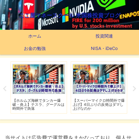
ここ屋マネースクール 米国株投資ブログ
ホーム
投資関連
お金の勉強
NISA・iDeCo
市場分析
市場分析
つ
滅】
【ホルムズ海峡でタンカー爆
【スーパーマイクロ時間外で爆
【
性も
破・炎上】テスラ、グーグルは
上げ】4日ぶりの反発はダマし
つ
時間外で急落
上げなのか
実
当サイトは広告費で運営費をまかなっており、個人サ