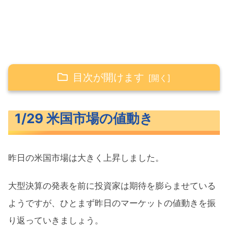
目次が開けます
1/29 米国市場の値動き
1/29 米国市場の値動き
米主要3指数の値動き
長期金利（米10年債利回り）
昨日の米国市場は大きく上昇しました。
S&P500ヒートマップ
セクター別パフォーマンス
大型決算の発表を前に投資家は期待を膨らませている
S&P500チャート分析
ようですが、ひとまず昨日のマーケットの値動きを振
り返っていきましょう。
米国市場のトピックス