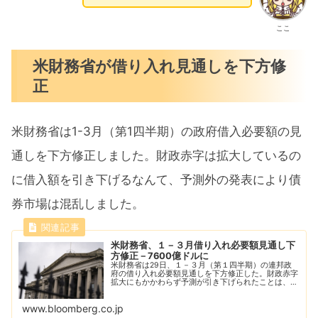
ここ
米財務省が借り入れ見通しを下方修
正
米財務省は1-3月（第1四半期）の政府借入必要額の見
通しを下方修正しました。財政赤字は拡大しているの
に借入額を引き下げるなんて、予測外の発表により債
券市場は混乱しました。
米財務省、１－３月借り入れ必要額見通し下
方修正－7600億ドルに
米財務省は29日、１－３月（第１四半期）の連邦政
府の借り入れ必要額見通しを下方修正した。財政赤字
拡大にもかかわらず予測が引き下げられたことは、多
くの市場関係者の想定外だった。発表を受け、同日の
米国株・米国債相場は上昇が加速した。
www.bloomberg.co.jp