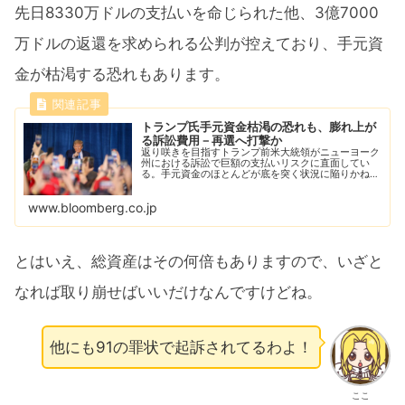
先日8330万ドルの支払いを命じられた他、3億7000
万ドルの返還を求められる公判が控えており、手元資
金が枯渇する恐れもあります。
トランプ氏手元資金枯渇の恐れも、膨れ上が
る訴訟費用－再選へ打撃か
返り咲きを目指すトランプ前米大統領がニューヨーク
州における訴訟で巨額の支払いリスクに直面してい
る。手元資金のほとんどが底を突く状況に陥りかね
ず、自身のイメージを経済的な成功や富に結びつけて
いるトランプ氏にとって、打撃となる可能性がある。
www.bloomberg.co.jp
とはいえ、総資産はその何倍もありますので、いざと
なれば取り崩せばいいだけなんですけどね。
他にも91の罪状で起訴されてるわよ！
ここ