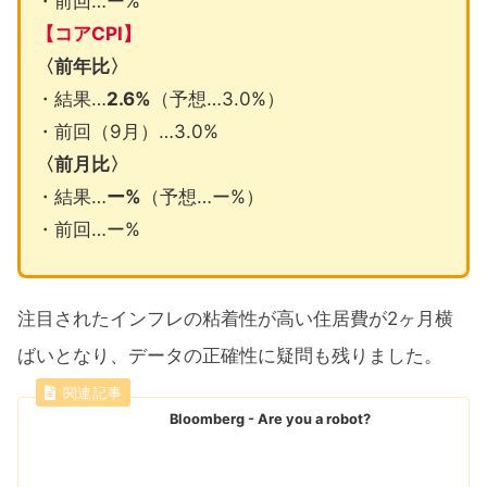
・前回…ー%
【コアCPI】
〈前年比〉
・結果…
2.6%
（予想…3.0%）
・前回（9月）…3.0%
〈前月比〉
・結果…
ー%
（予想…ー%）
・前回…ー%
注目されたインフレの粘着性が高い住居費が2ヶ月横
ばいとなり、データの正確性に疑問も残りました。
Bloomberg - Are you a robot?