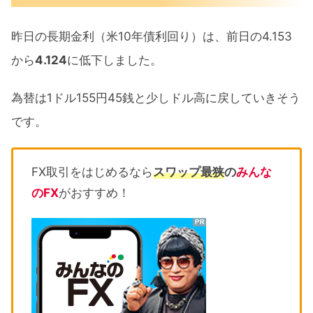
昨日の長期金利（米10年債利回り）は、前日の4.153
から
4.124
に低下しました。
為替は1ドル155円45銭と少しドル高に戻していきそう
です。
FX取引をはじめるなら
スワップ最狭
の
みんな
のFX
がおすすめ！