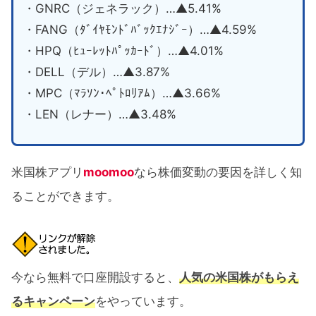
・GNRC（ジェネラック）…▲5.41%
・FANG（ﾀﾞｲﾔﾓﾝﾄﾞﾊﾞｯｸｴﾅｼﾞｰ）…▲4.59%
・HPQ（ﾋｭｰﾚｯﾄﾊﾟｯｶｰﾄﾞ）…▲4.01%
・DELL（デル）…▲3.87%
・MPC（ﾏﾗｿﾝ･ﾍﾟﾄﾛﾘｱﾑ）…▲3.66%
・LEN（レナー）…▲3.48%
米国株アプリ
moomoo
なら株価変動の要因を詳しく知
ることができます。
今なら無料で口座開設すると、
人気の米国株がもらえ
るキャンペーン
をやっています。