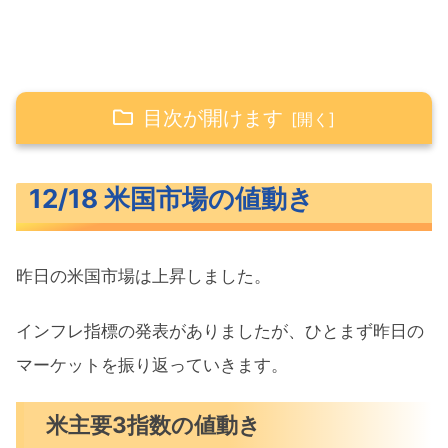
目次が開けます
12/18 米国市場の値動き
12/18 米国市場の値動き
米主要3指数の値動き
10年債利回り（長期金利）
昨日の米国市場は上昇しました。
S&P500ヒートマップ
セクター別パフォーマンス
インフレ指標の発表がありましたが、ひとまず昨日の
S&P500チャート分析
マーケットを振り返っていきます。
米国市場のトピックス
米主要3指数の値動き
コアCPI予想外に4年ぶりの低い伸び