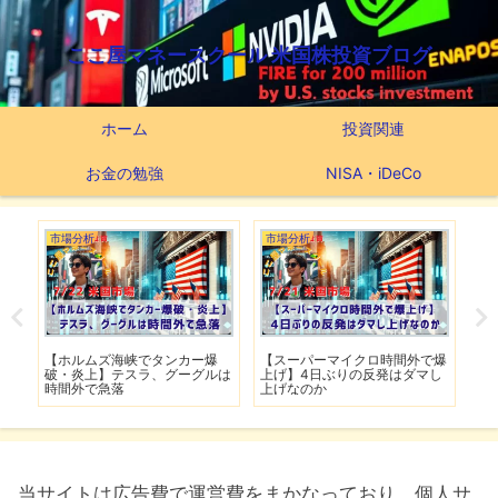
ここ屋マネースクール 米国株投資ブログ
ホーム
投資関連
お金の勉強
NISA・iDeCo
市場分析
市場分析
つ
滅】
【ホルムズ海峡でタンカー爆
【スーパーマイクロ時間外で爆
【
性も
破・炎上】テスラ、グーグルは
上げ】4日ぶりの反発はダマし
つ
時間外で急落
上げなのか
実
当サイトは広告費で運営費をまかなっており、個人サ