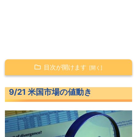
目次が開けます
9/21 米国市場の値動き
9/21 米国市場の値動き
続落した主要3指数
長期金利（米10年債利回り）
S&P500ヒートマップ
セクター別パフォーマンス