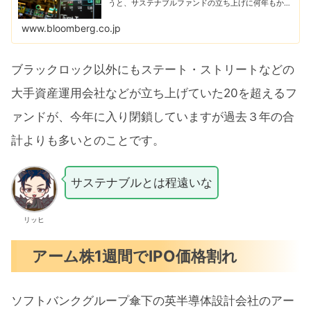
うと、サステナブルファンドの立ち上げに何年もかけ
てきた。しかし今や、政治的な反発と投資家の厳しい
目にさらされる中、こうした商品を相次いで閉鎖し
www.bloomberg.co.jp
て...
ブラックロック以外にもステート・ストリートなどの
大手資産運用会社などが立ち上げていた20を超えるフ
ァンドが、今年に入り閉鎖していますが過去３年の合
計よりも多いとのことです。
サステナブルとは程遠いな
リッヒ
アーム株1週間でIPO価格割れ
ソフトバンクグループ傘下の英半導体設計会社のアー