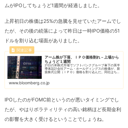
ムがIPOしてちょうど1週間が経過しました。
上昇初日の株価は25%の急騰を見せていたアームでし
たが、その後の続落によって昨日は一時IPO価格の51
ドルを割り込む場面がありました。
アーム株が下落、ＩＰＯ価格割れ－上場から
ちょうど１週間
21日の米株式市場でソフトバンクグループ傘下の英半
導体設計会社アーム・ホールディングスの株価が、新
規株式公開（ＩＰＯ）価格を割り込んだ。同社はちょ
うど１週間前に上場し、市場にＩＰＯの機運が戻って
きた兆候として注目を集めた。
www.bloomberg.co.jp
IPOしたのがFOMC前というのが悪いタイミングでし
たが、やはりボラティリティの高い銘柄ほど長期金利
の影響を大きく受けるということでしょうね。