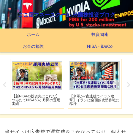
ここ屋マネースクール 米国株投資ブログ
ホーム
投資関連
お金の勉強
NISA・iDeCo
つみたてNISA
市場分析
市
で爆
【新NISAの投資先はこれだ】
【米軍が7夜連続でイラン攻
【
し
つみたてNISA63ヶ月間の運用
撃】イランは全面的攻勢作戦に
下
実績
移行
は
当サイトは広告費で運営費をまかなっており、個人サ