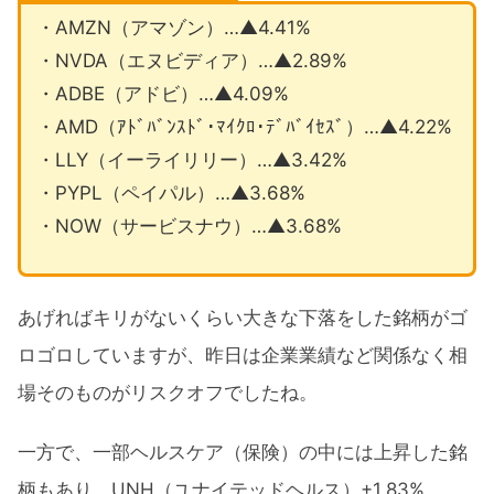
・AMZN（アマゾン）…▲4.41%
・NVDA（エヌビディア）…▲2.89%
・ADBE（アドビ）…▲4.09%
・AMD（ｱﾄﾞﾊﾞﾝｽﾄﾞ･ﾏｲｸﾛ･ﾃﾞﾊﾞｲｾｽﾞ）…▲4.22%
・LLY（イーライリリー）…▲3.42%
・PYPL（ペイパル）…▲3.68%
・NOW（サービスナウ）…▲3.68%
あげればキリがないくらい大きな下落をした銘柄がゴ
ロゴロしていますが、昨日は企業業績など関係なく相
場そのものがリスクオフでしたね。
一方で、一部ヘルスケア（保険）の中には上昇した銘
柄もあり、UNH（ユナイテッドヘルス）+1.83%、