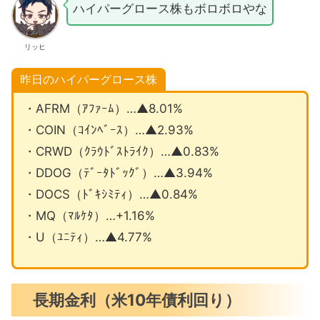
ハイパーグロース株もボロボロやな
リッヒ
昨日のハイパーグロース株
・AFRM（ｱﾌｧｰﾑ）…▲8.01%
・COIN（ｺｲﾝﾍﾞｰｽ）…▲2.93%
・CRWD（ｸﾗｳﾄﾞｽﾄﾗｲｸ）…▲0.83%
・DDOG（ﾃﾞｰﾀﾄﾞｯｸﾞ）…▲3.94%
・DOCS（ﾄﾞｷｼﾐﾃｨ）…▲0.84%
・MQ（ﾏﾙｹﾀ）…+1.16%
・U（ﾕﾆﾃｨ）…▲4.77%
長期金利（米10年債利回り）