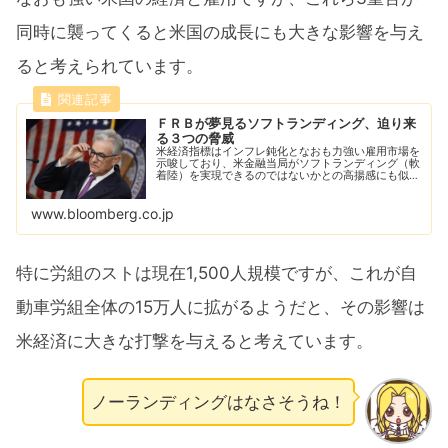
同時に襲ってくると米国の成長にも大きな影響を与え
ると考えられています。
ＦＲＢが夢見るソフトランディング、迫り来
る３つの脅威
米経済指標はインフレ鈍化となおも力強い雇用市場を
示唆しており、米金融当局がソフトランディング（軟
着陸）を実現できるのではないかとの高揚感にも似た
期待が高まっている。だが、パウエル米連邦準備制度
理事会（ＦＲＢ）議長らにとって不運なことに、こ
www.bloomberg.co.jp
こ...
特に労組のストは現在1,500人規模ですが、これが自
動車労組全体の15万人に拡がるようだと、その影響は
米経済に大きな打撃を与えると考えています。
ノーランディングはなさそうね！