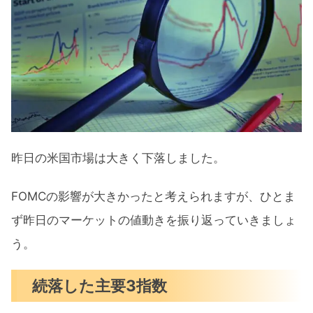
S&P500チャート分析
米国市場のトピックス
ソフトランディングを拒む３つの要因
資産運用会社のESGファンド閉鎖相次
ぐ
アーム株1週間でIPO価格割れ
昨日の米国市場は大きく下落しました。
9月の注目イベントについて
FOMCの影響が大きかったと考えられますが、ひとま
まとめ
ず昨日のマーケットの値動きを振り返っていきましょ
う。
続落した主要3指数