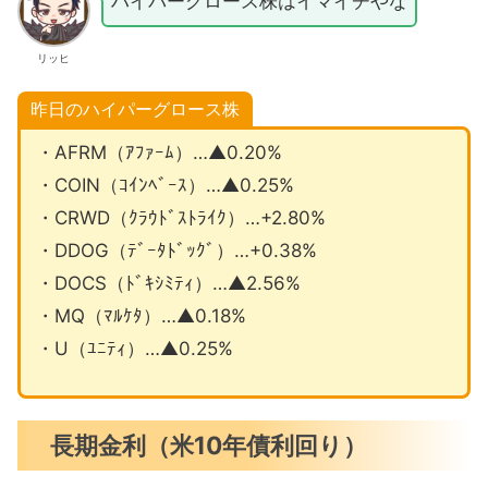
ハイパーグロース株はイマイチやな
リッヒ
昨日のハイパーグロース株
・AFRM（ｱﾌｧｰﾑ）…▲0.20%
・COIN（ｺｲﾝﾍﾞｰｽ）…▲0.25%
・CRWD（ｸﾗｳﾄﾞｽﾄﾗｲｸ）…+2.80%
・DDOG（ﾃﾞｰﾀﾄﾞｯｸﾞ）…+0.38%
・DOCS（ﾄﾞｷｼﾐﾃｨ）…▲2.56%
・MQ（ﾏﾙｹﾀ）…▲0.18%
・U（ﾕﾆﾃｨ）…▲0.25%
長期金利（米10年債利回り）