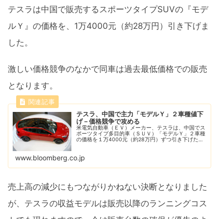
テスラは中国で販売するスポーツタイプSUVの『モデ
ルＹ』の価格を、1万4000元（約28万円）引き下げま
した。
激しい価格競争のなかで同車は過去最低価格での販売
となります。
テスラ、中国で主力「モデルＹ」２車種値下
げ－価格競争で攻める
米電気自動車（ＥＶ）メーカー、テスラは、中国でス
ポーツタイプ多目的車（ＳＵＶ）「モデルＹ」２車種
の価格を１万4000元（約28万円）ずつ引き下げた。
激しい価格競争で攻めた格好だ
www.bloomberg.co.jp
売上高の減少にもつながりかねない決断となりました
が、テスラの収益モデルは販売以降のランニングコス