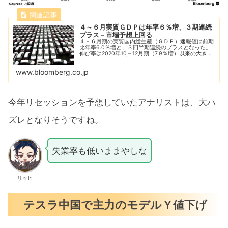
４～６月実質ＧＤＰは年率６％増、３期連続
プラス－市場予想上回る
４－６月期の実質国内総生産（ＧＤＰ）速報値は前期
比年率6.0％増と、３四半期連続のプラスとなった。
伸び率は2020年10－12月期（7.9％増）以来の大き
さ。個人消費を中心に内需は低調だったものの、輸出
の増加と輸入の減少が成長率を押し上げた...
www.bloomberg.co.jp
今年リセッションを予想していたアナリストは、大ハ
ズレとなりそうですね。
失業率も低いままやしな
リッヒ
テスラ中国で主力のモデルＹ値下げ