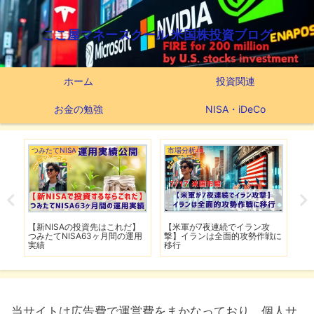
ここ屋マネースクール 米国株投資ブログ
ホーム
投資関連
お金の勉強
NISA・iDeCo
つみたてNISA
市場分析
市
で爆
【新NISAの投資先はこれだ】
【米軍が7夜連続でイラン攻
【
し
つみたてNISA63ヶ月間の運用
撃】イランは全面的攻勢作戦に
下
実績
移行
は
当サイトは広告費で運営費をまかなっており、個人サ