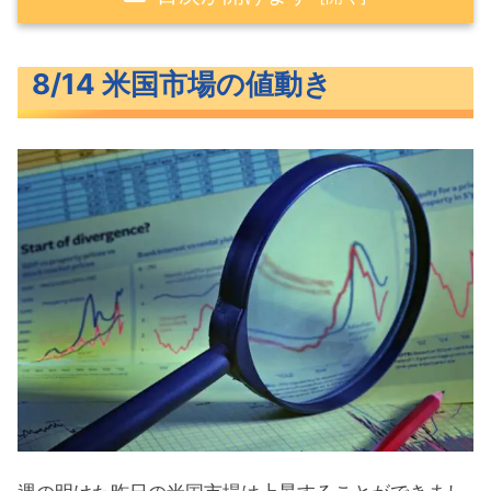
8/14 米国市場の値動き
8/14 米国市場の値動き
米主要3指数
長期金利（米10年債利回り）
S&P500ヒートマップ
セクター別パフォーマンス
S&P500チャート分析
米国市場のトピックス
米国債ETFからの資金流出続く
Q2実質GDP6％増で3期連続の上昇
テスラ中国で主力のモデルＹ値下げ
8月の注目イベントについて