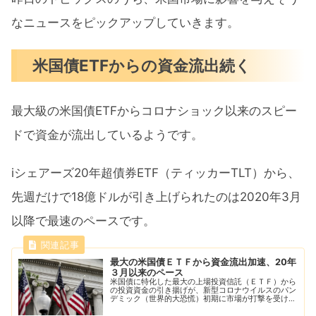
なニュースをピックアップしていきます。
米国債ETFからの資金流出続く
最大級の米国債ETFからコロナショック以来のスピー
ドで資金が流出しているようです。
iシェアーズ20年超債券ETF（ティッカーTLT）から、
先週だけで18億ドルが引き上げられたのは2020年3月
以降で最速のペースです。
最大の米国債ＥＴＦから資金流出加速、20年
３月以来のペース
米国債に特化した最大の上場投資信託（ＥＴＦ）から
の投資資金の引き揚げが、新型コロナウイルスのパン
デミック（世界的大恐慌）初期に市場が打撃を受けて
以来最速のペースとなっている。