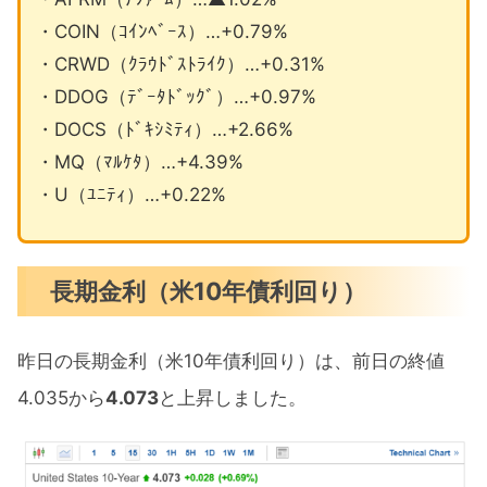
・COIN（ｺｲﾝﾍﾞｰｽ）…+0.79%
・CRWD（ｸﾗｳﾄﾞｽﾄﾗｲｸ）…+0.31%
・DDOG（ﾃﾞｰﾀﾄﾞｯｸﾞ）…+0.97%
・DOCS（ﾄﾞｷｼﾐﾃｨ）…+2.66%
・MQ（ﾏﾙｹﾀ）…+4.39%
・U（ﾕﾆﾃｨ）…+0.22%
長期金利（米10年債利回り）
昨日の長期金利（米10年債利回り）は、前日の終値
4.035から
4.073
と上昇しました。