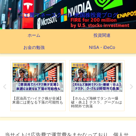
ここ屋マネースクール 米国株投資ブログ
ホーム
投資関連
お金の勉強
NISA・iDeCo
市場分析
市場分析
市
げ】
【原油高でハイテク株が全滅】
【ホルムズ海峡でタンカー爆
【
明暗
来週には更なる下落の可能性も
破・炎上】テスラ、グーグルは
上
時間外で急落
上
当サイトは広告費で運営費をまかなっており、個人サ