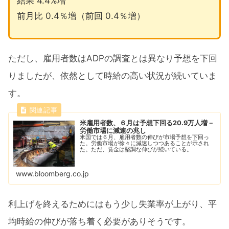
結果 4.4%増
前月比 0.4％増（前回 0.4％増）
ただし、雇用者数はADPの調査とは異なり予想を下回
りましたが、依然として時給の高い状況が続いていま
す。
米雇用者数、６月は予想下回る20.9万人増－
労働市場に減速の兆し
米国では６月、雇用者数の伸びが市場予想を下回っ
た。労働市場が徐々に減速しつつあることが示され
た。ただ、賃金は堅調な伸びが続いている。
www.bloomberg.co.jp
利上げを終えるためにはもう少し失業率が上がり、平
均時給の伸びが落ち着く必要がありそうです。