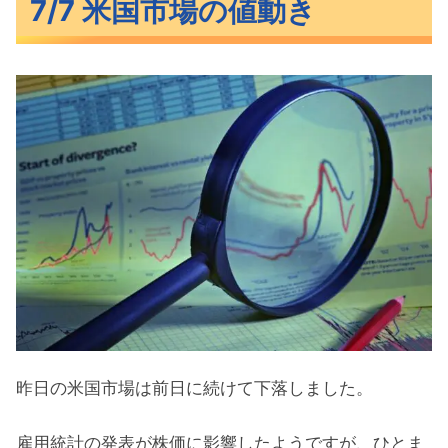
7/7 米国市場の値動き
わずかに下落した米主要3指数
長期金利（米10年債利回り）
S&P500ヒートマップ
セクター別パフォーマンス
S&P500チャート分析
米国市場のトピックス
予想を下回った6月の雇用統計
7月の注目イベントについて
まとめ
昨日の米国市場は前日に続けて下落しました。
雇用統計の発表が株価に影響したようですが、ひとま