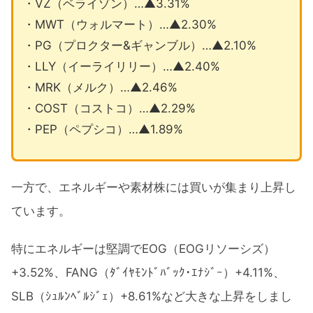
・VZ（ベライゾン）…▲3.31%
・MWT（ウォルマート）…▲2.30%
・PG（プロクター&ギャンブル）…▲2.10%
・LLY（イーライリリー）…▲2.40%
・MRK（メルク）…▲2.46%
・COST（コストコ）…▲2.29%
・PEP（ペプシコ）…▲1.89%
一方で、エネルギーや素材株には買いが集まり上昇し
ています。
特にエネルギーは堅調でEOG（EOGリソーシズ）
+3.52%、FANG（ﾀﾞｲﾔﾓﾝﾄﾞﾊﾞｯｸ･ｴﾅｼﾞｰ）+4.11%、
SLB（ｼｭﾙﾝﾍﾞﾙｼﾞｪ）+8.61%など大きな上昇をしまし