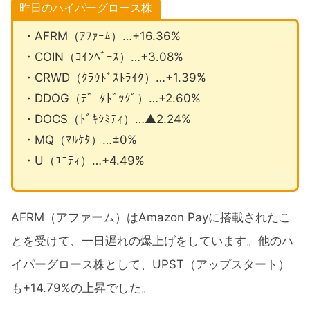
昨日のハイパーグロース株
・AFRM（ｱﾌｧｰﾑ）…+16.36%
・COIN（ｺｲﾝﾍﾞｰｽ）…+3.08%
・CRWD（ｸﾗｳﾄﾞｽﾄﾗｲｸ）…+1.39%
・DDOG（ﾃﾞｰﾀﾄﾞｯｸﾞ）…+2.60%
・DOCS（ﾄﾞｷｼﾐﾃｨ）…▲2.24%
・MQ（ﾏﾙｹﾀ）…±0%
・U（ﾕﾆﾃｨ）…+4.49%
AFRM（アファーム）はAmazon Payに搭載されたこ
とを受けて、一日遅れの爆上げをしています。他のハ
イパーグロース株として、UPST（アップスタート）
も+14.79%の上昇でした。