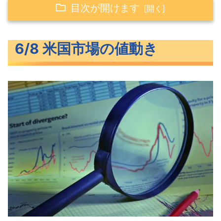
目次が開けます
6/8 米国市場の値動き
6/8 米国市場の値動き
上昇した米主要3指数
反落した長期金利
S&P500ヒートマップ
セクター別パフォーマンス
強気相場入りしたS&P500
米国市場のトピックス
米新規失業保険申請件数が急増
AIブームでテックファンド高騰
GMがテスラのEV充電ネットワークに