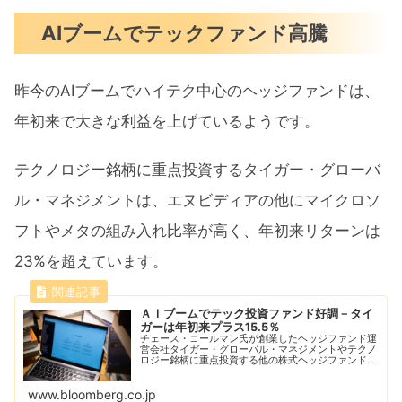
AIブームでテックファンド高騰
昨今のAIブームでハイテク中心のヘッジファンドは、
年初来で大きな利益を上げているようです。
テクノロジー銘柄に重点投資するタイガー・グローバ
ル・マネジメントは、エヌビディアの他にマイクロソ
フトやメタの組み入れ比率が高く、年初来リターンは
23%を超えています。
ＡＩブームでテック投資ファンド好調－タイ
ガーは年初来プラス15.5％
チェース・コールマン氏が創業したヘッジファンド運
営会社タイガー・グローバル・マネジメントやテクノ
ロジー銘柄に重点投資する他の株式ヘッジファンド
は、人工知能（ＡＩ）ブームの中で５月も好調が続
き、年初来のパフォーマンスは昨年の損失を取り戻す
www.bloomberg.co.jp
勢い...