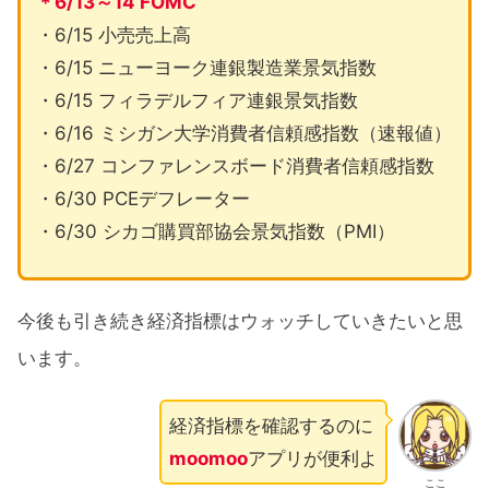
＊6/13～14 FOMC
・6/15 小売売上高
・6/15 ニューヨーク連銀製造業景気指数
・6/15 フィラデルフィア連銀景気指数
・6/16 ミシガン大学消費者信頼感指数（速報値）
・6/27 コンファレンスボード消費者信頼感指数
・6/30 PCEデフレーター
・6/30 シカゴ購買部協会景気指数（PMI）
今後も引き続き経済指標はウォッチしていきたいと思
います。
経済指標を確認するのに
moomoo
アプリが便利よ
ここ