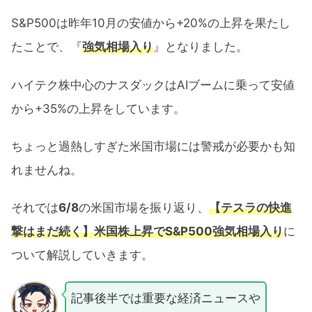
S&P500は昨年10月の安値から+20%の上昇を果たし
たことで、『
強気相場入り
』となりました。
ハイテク株中心のナスダックはAIブームに乗って安値
から+35%の上昇をしています。
ちょっと過熱しすぎた米国市場には警戒が必要かも知
れませんね。
それでは
6/8
の米国市場を振り返り、
【テスラの快進
撃はまだ続く】米国株上昇でS&P500強気相場入り
に
ついて解説していきます。
記事後半では重要な経済ニュースや