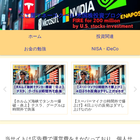
ここ屋マネースクール 米国株投資ブログ
ホーム
投資関連
お金の勉強
NISA・iDeCo
市場分析
市場分析
つ
滅】
【ホルムズ海峡でタンカー爆
【スーパーマイクロ時間外で爆
【
性も
破・炎上】テスラ、グーグルは
上げ】4日ぶりの反発はダマし
つ
時間外で急落
上げなのか
実
当サイトは広告費で運営費をまかなっており、個人サ