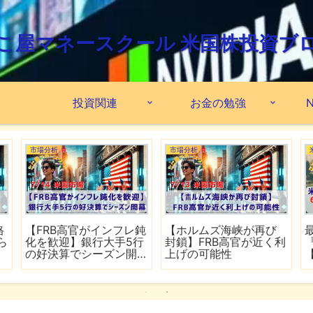
こ屋マネースクール 米国株投資ブ
投資関連
お金の勉強
N
市場分析
市場分析
格
【FRB高官がインフレ鈍
【ホルムズ海峡が再び
ら
化を歓迎】銀行大手5行
封鎖】FRB高官が近く利
の好決算でシーズン開
上げの可能性
幕