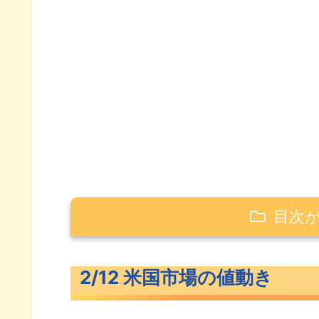
目次
2/12 米国市場の値動き
2/12 米国市場の値動き
米主要3指数の値動き
10年債利回り（長期金利）