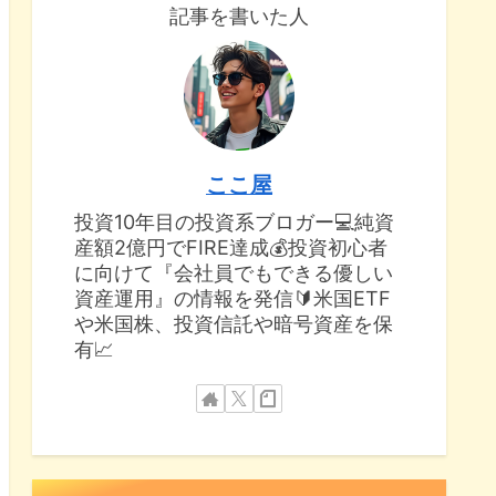
記事を書いた人
ここ屋
投資10年目の投資系ブロガー💻純資
産額2億円でFIRE達成💰投資初心者
に向けて『会社員でもできる優しい
資産運用』の情報を発信🔰米国ETF
や米国株、投資信託や暗号資産を保
有📈