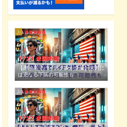
【原油高でハイテク株が全滅】来週に
は更なる下落の可能性も