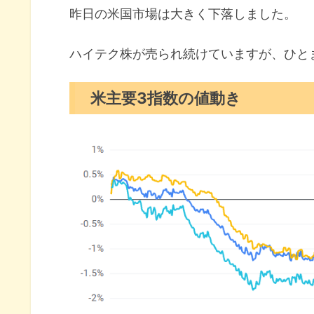
昨日の米国市場は大きく下落しました。
S&P500ヒートマップ
セクター別パフォーマンス
ハイテク株が売られ続けていますが、ひと
S&P500チャート分析
米主要3指数の値動き
米国市場のトピックス
AI脅威論が広域セクターに拡大
アンソロピックがAI責任ある候
ダイモン氏にカード金利引き下
2月の注目イベントについて
まとめ