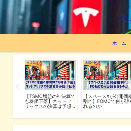
こ
ホーム
市場分析
市場分析
続でイラ
【TSMC増益の神決算で
【スペースXが公開価
は全面
も株価下落】ネットフ
割れ】FOMCで何が語
行
リックスの決算は予想
れるのか
下回る