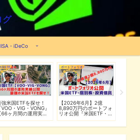
ログ
ISA・iDeCo
米国ETF
ポートフォリオ
市場分析
最強米国ETFを探せ！
【2026年6月】2億
【マイ
『VOO・VIG・VONG』
8,890万円のポートフォ
爆上げ
【66ヶ月間の運用実績
リオ公開『米国ETF・個
マゾン
公開】
別株・投資信託』
れる