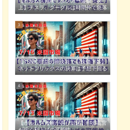
【ホルムズ海峡でタンカー爆破・炎
上】テスラ、グーグルは時間外で急落
【TSMC増益の神決算でも株価下落】
ネットフリックスの決算は予想下回る
【ホルムズ海峡が再び封鎖】FRB高官
が近く利上げの可能性