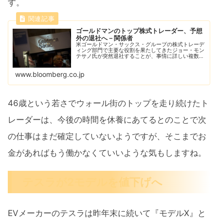
す。
ゴールドマンのトップ株式トレーダー、予想
外の退社へ－関係者
米ゴールドマン・サックス・グループの株式トレーデ
ィング部門で主要な役割を果たしてきたジョー・モン
テサノ氏が突然退社することが、事情に詳しい複数の
関係者の話で分かった。ゴールドマンの株式事業は直
近の２年連続で業界首位に輝き、同氏はその原動力
www.bloomberg.co.jp
と...
46歳という若さでウォール街のトップを走り続けたト
レーダーは、今後の時間を休養にあてるとのことで次
の仕事はまだ確定していないようですが、そこまでお
金があればもう働かなくていいような気もしますね。
テスラが2モデルを値下げへ
EVメーカーのテスラは昨年末に続いて『モデルX』と