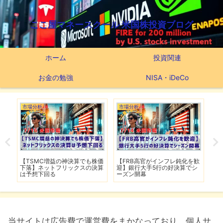
ここ屋マネースクール 米国株投資ブログ
ホーム
投資関連
お金の勉強
NISA・iDeCo
市場分析
市場分析
市
【TSMC増益の神決算でも株価
【FRB高官がインフレ鈍化を歓
【
戦に
下落】ネットフリックスの決算
迎】銀行大手5行の好決算でシ
F
は予想下回る
ーズン開幕
当サイトは広告費で運営費をまかなっており、個人サ