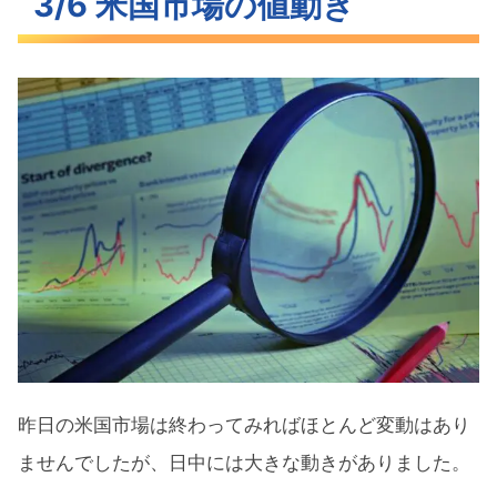
3/6 米国市場の値動き
上がり切れなかった米主要3指数
4%は越えなかった長期金利
S&P500ヒートマップ
セクター別パフォーマンス
上昇トレンドから抜けたS&P500
米国市場のトピックス
パウエル議長の議会証言前に伸び悩ん
だ米国市場
ゴールドマンがアップルを買い推奨に
ゴールドマンのトップトレーダー突然
昨日の米国市場は終わってみればほとんど変動はあり
の退社へ
ませんでしたが、日中には大きな動きがありました。
テスラが2モデルを値下げへ