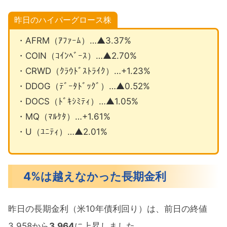
昨日のハイパーグロース株
・AFRM（ｱﾌｧｰﾑ）…▲3.37%
・COIN（ｺｲﾝﾍﾞｰｽ）…▲2.70%
・CRWD（ｸﾗｳﾄﾞｽﾄﾗｲｸ）…+1.23%
・DDOG（ﾃﾞｰﾀﾄﾞｯｸﾞ）…▲0.52%
・DOCS（ﾄﾞｷｼﾐﾃｨ）…▲1.05%
・MQ（ﾏﾙｹﾀ）…+1.61%
・U（ﾕﾆﾃｨ）…▲2.01%
4%は越えなかった長期金利
昨日の長期金利（米10年債利回り）は、前日の終値
3.958から
3.964
に上昇しました。