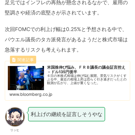
足元ではインフレの再熱が懸念されるなかで、雇用の
堅調さや経済の底堅さが示されています。
次回FOMCでの利上げ幅は0.25%と予想される中で、
パウエル議長のタカ派発言があるようだと株式市場は
急落するリスクも考えられます。
米国株伸び悩み、ＦＲＢ議長の議会証言控え
－ドル135円後半
６日の米株式相場は伸び悩む展開。景気リスクがくす
ぶる中、最近の相場上昇は恐らく行き過ぎだったとの
観測が広がり、上値が重くなった。
www.bloomberg.co.jp
利上げの継続を証言しそうやな
リッヒ