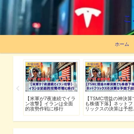
こ
ホーム
市場分析
市場分析
資先はこ
【米軍が7夜連続でイラ
【TSMC増益の神決算
ISA63
ン攻撃】イランは全面
も株価下落】ネットフ
績
的攻勢作戦に移行
リックスの決算は予想
下回る