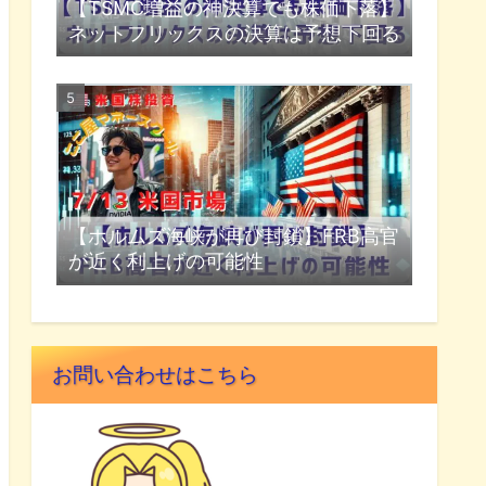
【TSMC増益の神決算でも株価下落】
ネットフリックスの決算は予想下回る
【ホルムズ海峡が再び封鎖】FRB高官
が近く利上げの可能性
お問い合わせはこちら