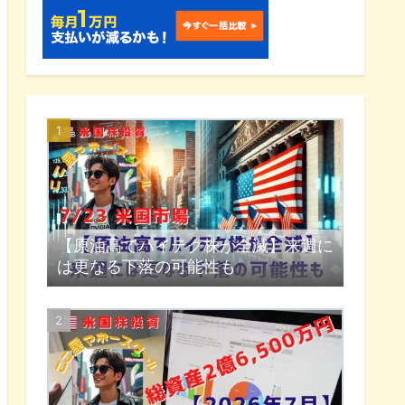
【原油高でハイテク株が全滅】来週に
は更なる下落の可能性も