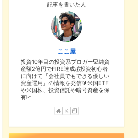
記事を書いた人
ここ屋
投資10年目の投資系ブロガー💻純資
産額2億円でFIRE達成💰投資初心者
に向けて『会社員でもできる優しい
資産運用』の情報を発信🔰米国ETF
や米国株、投資信託や暗号資産を保
有📈