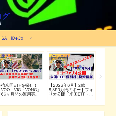
ログ
ISA・iDeCo
米国ETF
ポートフォリオ
ポートフォ
最強米国ETFを探せ！
【2026年6月】2億
【202
『VOO・VIG・VONG』
8,890万円のポートフォ
6,50
【66ヶ月間の運用実績
リオ公開『米国ETF・個
リオ公開
公開】
別株・投資信託』
別株・