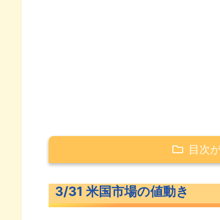
目次
3/31 米国市場の値動き
3/31 米国市場の値動き
米主要3指数の値動き
10年債利回り（長期金利）