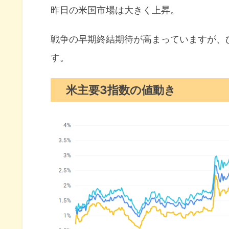
昨日の米国市場は大きく上昇。
為替（ドル円）
S&P500ヒートマップ
戦争の早期終結期待が高まっていますが、
す。
セクター別パフォーマンス
S&P500チャート分析
米主要3指数の値動き
米国市場のトピックス
トランプ大統領2-3週間以内に
予想外に改善した消費者信頼感
過去最大の資金調達OpenAIの評
4月の注目イベントについて
まとめ