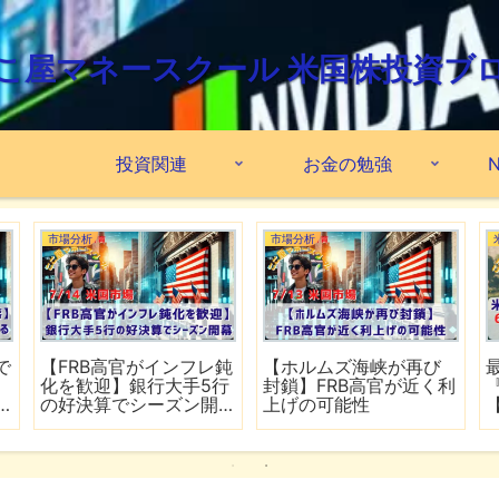
こ屋マネースクール 米国株投資ブ
投資関連
お金の勉強
N
市場分析
市場分析
で
【FRB高官がインフレ鈍
【ホルムズ海峡が再び
化を歓迎】銀行大手5行
封鎖】FRB高官が近く利
の好決算でシーズン開
上げの可能性
幕