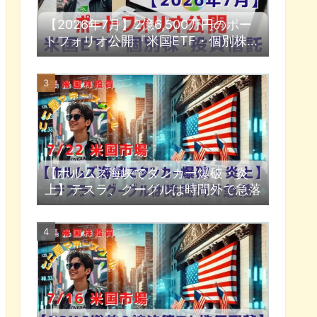
【2026年7月】2億6,500万円のポー
トフォリオ公開『米国ETF・個別株・
投資信託』
【ホルムズ海峡でタンカー爆破・炎
上】テスラ、グーグルは時間外で急落