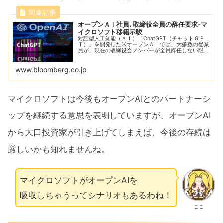
オープンＡＩ社員､取締役全員の辞任要求-マ
イクロソフト移籍示唆
対話型人工知能（ＡＩ）「ChatGPT（チャットＧＰ
Ｔ）」を開発した米オープンＡＩでは、大多数の従業
員が、現在の取締役会メンバーが全員辞任しない限
り、最高経営責任者（ＣＥＯ）を解任されたサム・ア
ルトマン氏に続いてマイクロソフトに移籍すると書...
www.bloomberg.co.jp
マイクロソフトは今後もオープンAIとのパートナーシ
ップを継続する意思を表明していますが、オープンAI
から大口投資家が引き上げてしまえば、今後の存続は
厳しいかも知れませんね。
マイクロソフトがオープンAIを
吸収しちゃうってシナリオもあるわね！
ここ