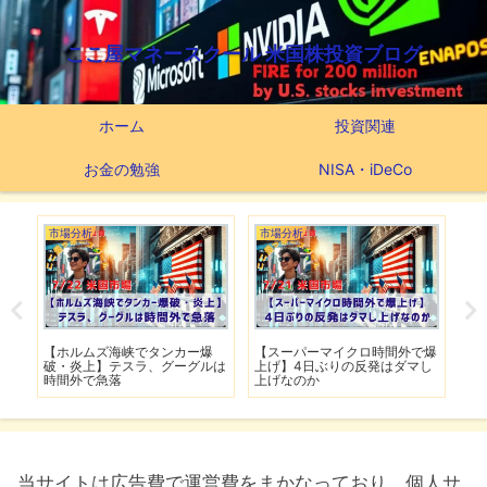
ここ屋マネースクール 米国株投資ブログ
ホーム
投資関連
お金の勉強
NISA・iDeCo
市場分析
市場分析
つ
滅】
【ホルムズ海峡でタンカー爆
【スーパーマイクロ時間外で爆
【
性も
破・炎上】テスラ、グーグルは
上げ】4日ぶりの反発はダマし
つ
時間外で急落
上げなのか
実
当サイトは広告費で運営費をまかなっており、個人サ