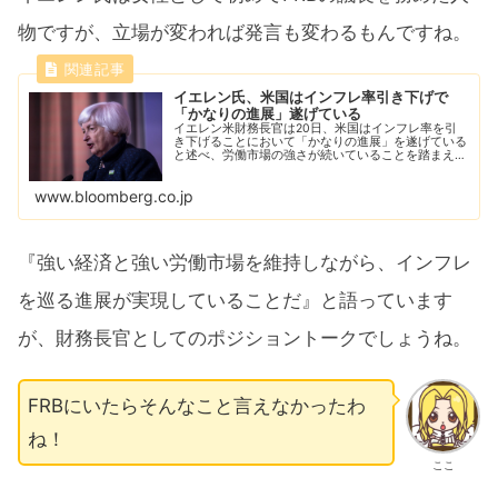
物ですが、立場が変われば発言も変わるもんですね。
イエレン氏、米国はインフレ率引き下げで
「かなりの進展」遂げている
イエレン米財務長官は20日、米国はインフレ率を引
き下げることにおいて「かなりの進展」を遂げている
と述べ、労働市場の強さが続いていることを踏まえれ
ば特筆すべきことだとの考えを示した。
www.bloomberg.co.jp
『強い経済と強い労働市場を維持しながら、インフレ
を巡る進展が実現していることだ』と語っています
が、財務長官としてのポジショントークでしょうね。
FRBにいたらそんなこと言えなかったわ
ね！
ここ