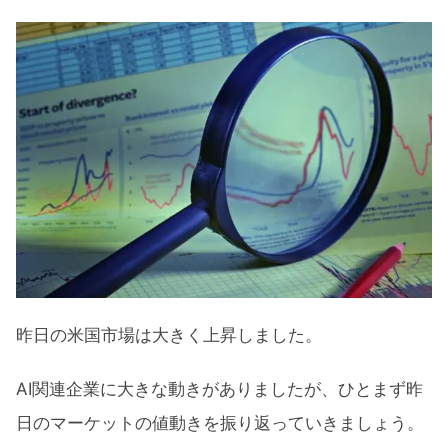
長期金利（米10年債利回り）
S&P500ヒートマップ
セクター別パフォーマンス
S&P500チャート分析
米国市場のトピックス
マイクロソフトがアルトマン受け入れ
オープンAI崩壊の危機
勝利宣言にはまだ早いとリッチモンド
連銀総裁
昨日の米国市場は大きく上昇しました。
インフレ低下の進展喜ばしいとイエレ
ン財務長官
AI関連企業に大きな動きがありましたが、ひとまず昨
日のマーケットの値動きを振り返っていきましょう。
11月の注目イベントについて