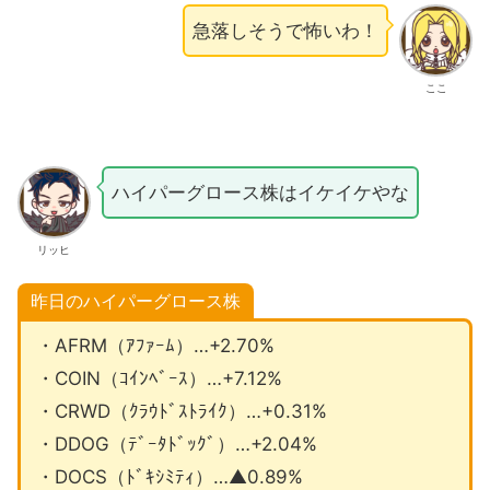
急落しそうで怖いわ！
ここ
ハイパーグロース株はイケイケやな
リッヒ
昨日のハイパーグロース株
・AFRM（ｱﾌｧｰﾑ）…+2.70%
・COIN（ｺｲﾝﾍﾞｰｽ）…+7.12%
・CRWD（ｸﾗｳﾄﾞｽﾄﾗｲｸ）…+0.31%
・DDOG（ﾃﾞｰﾀﾄﾞｯｸﾞ）…+2.04%
・DOCS（ﾄﾞｷｼﾐﾃｨ）…▲0.89%