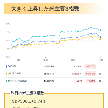
まとめ
大きく上昇した米主要3指数
昨日の米主要3指数
・S&P500…+0.74%