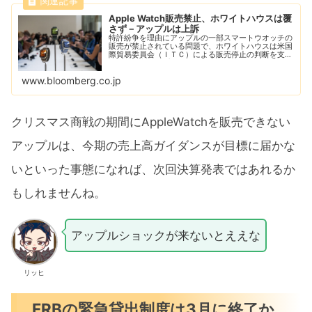
Apple Watch販売禁止、ホワイトハウスは覆
さず－アップルは上訴
特許紛争を理由にアップルの一部スマートウオッチの
販売が禁止されている問題で、ホワイトハウスは米国
際貿易委員会（ＩＴＣ）による販売停止の判断を支持
した。一方アップルは26日、ＩＴＣの判断を不服と
し米連邦特別行政高裁に上訴した。
www.bloomberg.co.jp
クリスマス商戦の期間にAppleWatchを販売できない
アップルは、今期の売上高ガイダンスが目標に届かな
いといった事態になれば、次回決算発表ではあれるか
もしれませんね。
アップルショックが来ないとええな
リッヒ
FRBの緊急貸出制度は3月に終了か