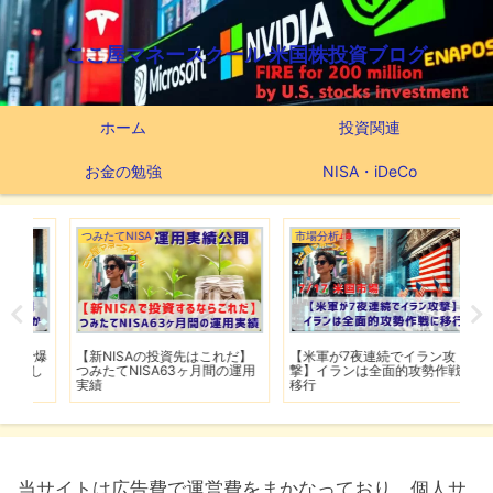
ここ屋マネースクール 米国株投資ブログ
ホーム
投資関連
お金の勉強
NISA・iDeCo
つみたてNISA
市場分析
市
で爆
【新NISAの投資先はこれだ】
【米軍が7夜連続でイラン攻
【
し
つみたてNISA63ヶ月間の運用
撃】イランは全面的攻勢作戦に
下
実績
移行
は
当サイトは広告費で運営費をまかなっており、個人サ