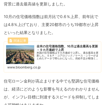
背景に過去最高値を更新しました。
10月の住宅価格指数は前月比で0.6％上昇、前年比で
は4.8％上げており、主要20都市のうち19都市が上昇
といった結果となりました。
全米の住宅価格指数、10月は過去最高を更新
－９カ月連続で上昇
米国の住宅価格は９カ月連続で上昇し、過去最高を更
新した。Ｓ＆Ｐ・コアロジック／ケース・シラーがま
とめたデータで明らかになった。供給不足が根強く続
く中、物件を巡って争奪戦の様相を呈している。
www.bloomberg.co.jp
住宅ローン金利が高止まりする中でも堅調な住宅価格
は、経済にどのような影響を与えるのかわかりません
が、インフレ目標に到達するスピードを抑制してしま