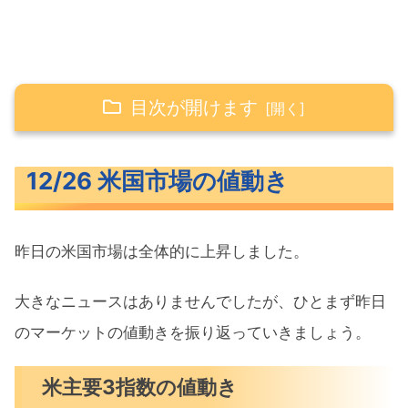
目次が開けます
12/26 米国市場の値動き
12/26 米国市場の値動き
米主要3指数の値動き
長期金利（米10年債利回り）
昨日の米国市場は全体的に上昇しました。
S&P500ヒートマップ
セクター別パフォーマンス
大きなニュースはありませんでしたが、ひとまず昨日
S&P500チャート分析
のマーケットの値動きを振り返っていきましょう。
米国市場のトピックス
米主要3指数の値動き
住宅価格指数が過去最高を更新