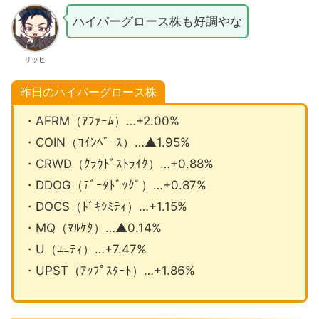
ハイパーグロース株も好調やな
リッヒ
昨日のハイパーグロース株
・AFRM（ｱﾌｧｰﾑ）…+2.00%
・COIN（ｺｲﾝﾍﾞｰｽ）…▲1.95%
・CRWD（ｸﾗｳﾄﾞｽﾄﾗｲｸ）…+0.88%
・DDOG（ﾃﾞｰﾀﾄﾞｯｸﾞ）…+0.87%
・DOCS（ﾄﾞｷｼﾐﾃｨ）…+1.15%
・MQ（ﾏﾙｹﾀ）…▲0.14%
・U（ﾕﾆﾃｨ）…+7.47%
・UPST（ｱｯﾌﾟｽﾀｰﾄ）…+1.86%