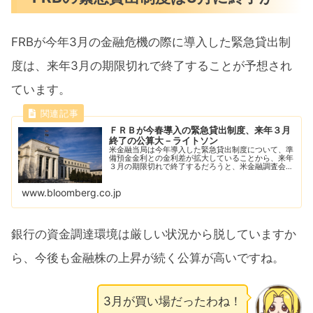
FRBが今年3月の金融危機の際に導入した緊急貸出制
度は、来年3月の期限切れで終了することが予想され
ています。
ＦＲＢが今春導入の緊急貸出制度、来年３月
終了の公算大－ライトソン
米金融当局は今年導入した緊急貸出制度について、準
備預金金利との金利差が拡大していることから、来年
３月の期限切れで終了するだろうと、米金融調査会社
ライトソンＩＣＡＰは指摘した。
www.bloomberg.co.jp
銀行の資金調達環境は厳しい状況から脱していますか
ら、今後も金融株の上昇が続く公算が高いですね。
3月が買い場だったわね！