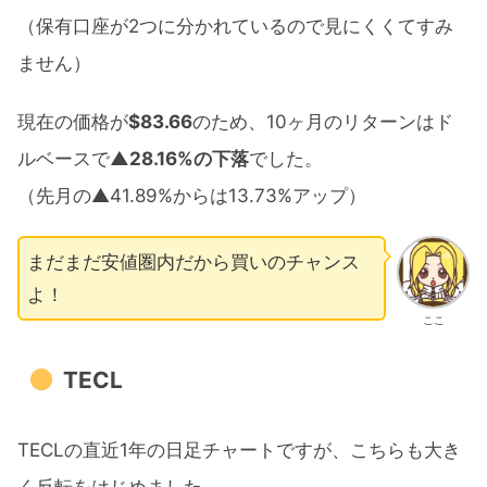
（保有口座が2つに分かれているので見にくくてすみ
ません）
現在の価格が
$83.66
のため、10ヶ月のリターンはド
ルベースで
▲28.16%の下落
でした。
（先月の▲41.89%からは13.73%アップ）
まだまだ安値圏内だから買いのチャンス
よ！
ここ
TECL
TECLの直近1年の日足チャートですが、こちらも大き
く反転をはじめました。