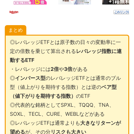
まとめ
◎レバレッジETFとは原子数の日々の変動率に一
定の倍数を乗じて算出される
レバレッジ指数に連
動するETF
・レバレッジには
2倍
や
3倍
がある
◎
インバース型
のレバレッジETFとは通常のブル
型（値上がりを期待する指数）とは逆の
ベア型
（値下がりを期待する指数）
のETF
◎代表的な銘柄としてSPXL、TQQQ、TNA、
SOXL、TECL、CURE、WEBLなどがある
◎レバレッジETFは通常よりも
大きなリターンが
望める
が、その分
リスクも大きい