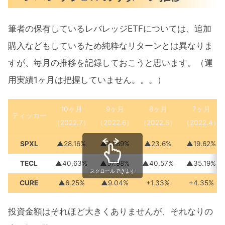
筆者の保有しているレバレッジETFについては、追加
購入などもしているため純粋なリターンとは異なりま
すが、毎月の推移を記録しておこうと思います。（運
用実績1ヶ月は把握していません。。。）
10ヶ月
9ヶ月
8ヶ月
7ヶ月
ティッカー
（2022.7）
（2022.6）
（2022.5）
（2022.4）
SPXL
▲28.16%
▲41.89%
▲23.6%
▲19.62%
TECL
▲40.63%
▲57.98%
▲40.57%
▲35.19%
スクロールできます
CURE
▲6.25%
▲9.04%
+1.33%
+4.35%
投資金額はそれほど大きくありませんが、それなりの