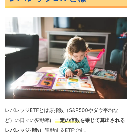
レバレッジETFとは原指数（S&P500やダウ平均な
ど）の日々の変動率に
一定の倍数
を乗じて算出される
レバレッジ指数
に連動するETFです。