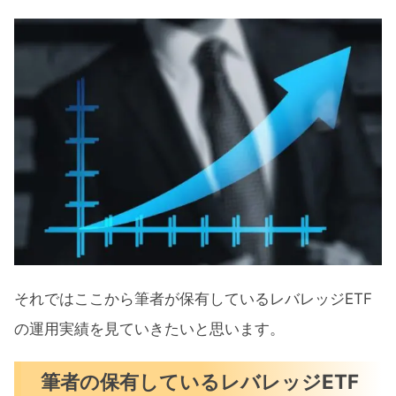
レバレッジETFのリターン推移
それでも売却する気はありません
レバレッジETFとは
どんなレバレッジETFがあるの？
レバレッジETF10ヶ月運用実績公開
『SPXL・TECL・CURE』まとめ
それではここから筆者が保有しているレバレッジETF
の運用実績を見ていきたいと思います。
筆者の保有しているレバレッジETF