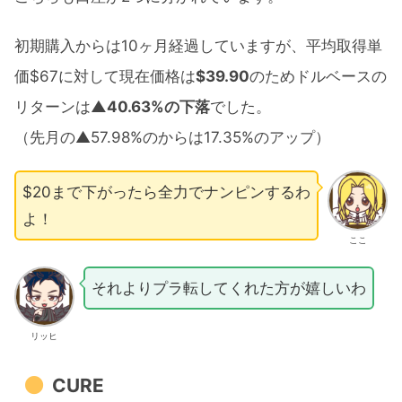
初期購入からは10ヶ月経過していますが、平均取得単
価$67に対して現在価格は
$39.90
のためドルベースの
リターンは
▲40.63%の下落
でした。
（先月の▲57.98%のからは17.35%のアップ）
$20まで下がったら全力でナンピンするわ
よ！
ここ
それよりプラ転してくれた方が嬉しいわ
リッヒ
CURE