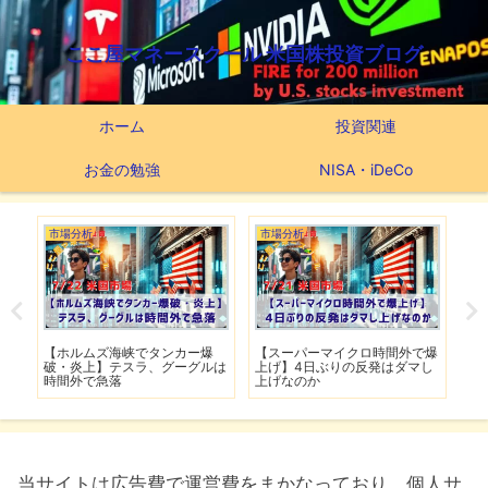
ここ屋マネースクール 米国株投資ブログ
ホーム
投資関連
お金の勉強
NISA・iDeCo
市場分析
市場分析
つ
滅】
【ホルムズ海峡でタンカー爆
【スーパーマイクロ時間外で爆
【
性も
破・炎上】テスラ、グーグルは
上げ】4日ぶりの反発はダマし
つ
時間外で急落
上げなのか
実
当サイトは広告費で運営費をまかなっており、個人サ