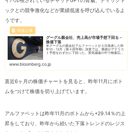
イバル視されているチャットGPTの脅威、ティックト
ックとの競争激化などが業績低迷を呼び込んでいるよ
うです。
グーグル親会社、売上高が市場予想下回る－
株価下落
米グーグルの親会社アルファベットが２日発表した昨
年10－12月（第４四半期）決算では、業績がアナリス
ト予想をわずかに下回った。景気減速の中で検索広告
の低調な需要を示唆した。
www.bloomberg.co.jp
直近6ヶ月の株価チャートを見ると、昨年11月にボト
ムをつけて株価を切り上げています。
アルファベットは昨年11月のボトムから+29.14％の上
昇をしており、昨年から続いた下落トレンドのレジス