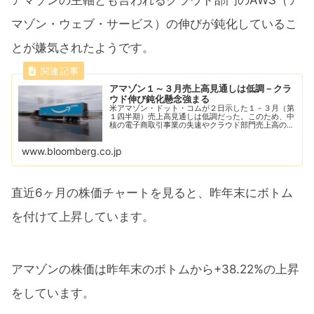
マゾン・ウェブ・サービス）の伸びが鈍化しているこ
とが嫌気されたようです。
アマゾン１～３月売上高見通しは低調－クラ
ウド伸び鈍化懸念強まる
米アマゾン・ドット・コムが２日示した１－３月（第
１四半期）売上高見通しは低調だった。このため、中
核の電子商取引事業の失速やクラウド部門売上高の伸
び鈍化を巡る投資家の懸念が強まった。米株式市場の
時間外取引で株価は下落した。
www.bloomberg.co.jp
直近6ヶ月の株価チャートを見ると、昨年末にボトム
を付けて上昇しています。
アマゾンの株価は昨年末のボトムから+38.22%の上昇
をしています。