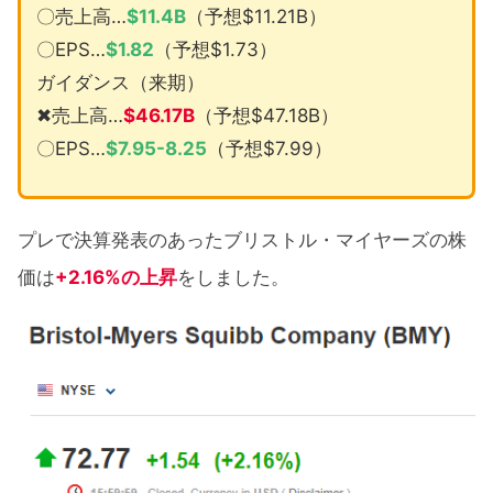
〇売上高…
$
11.4B
（予想$11.21B）
〇EPS…
$
1.82
（予想$1.73）
ガイダンス（来期）
✖売上高…
$46.17B
（予想$47.18B）
〇EPS…
$7.95-8.25
（予想$7.99）
プレで決算発表のあったブリストル・マイヤーズの株
価は
+2.16%の上昇
をしました。