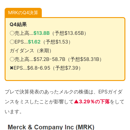
MRKのQ4決算
Q4結果
〇売上高…
$
13.8B
（予想$13.65B）
〇EPS…
$
1.62
（予想$1.53）
ガイダンス（来期）
〇売上高…$57.2Bｰ58.7B（予想$58.31B）
✖EPS…$6.8-6.95（予想$7.39）
プレで決算発表のあったメルクの株価は、EPSガイダ
ンスをミスしたことが影響して
▲3.29％の下落
をして
います。