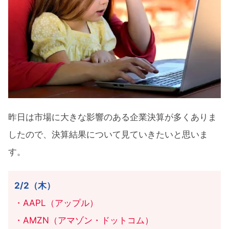
LLY（イーライリリー）のQ4決算
MRK（メルク）のQ4決算
BMY（ブリストル・マイヤーズ）のQ4
決算
GILD（ギリアド・サイエンシズ）のQ4
決算
COP（コノコ・フィリップス）のQ4決
昨日は市場に大きな影響のある企業決算が多くありま
算
したので、決算結果について見ていきたいと思いま
EL（エスティローダー）のQ2決算
す。
F（フォード・モーター）のQ4決算
2/2（木）
QCOM（クアルコム）のQ1決算
・AAPL（アップル）
SBUX（スターバックス）のQ1決算
・AMZN（アマゾン・ドットコム）