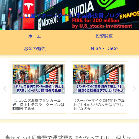
ここ屋マネースクール 米国株投資ブログ
ホーム
投資関連
お金の勉強
NISA・iDeCo
市場分析
市場分析
つ
滅】
【ホルムズ海峡でタンカー爆
【スーパーマイクロ時間外で爆
【
性も
破・炎上】テスラ、グーグルは
上げ】4日ぶりの反発はダマし
つ
時間外で急落
上げなのか
実
当サイトは広告費で運営費をまかなっており、個人サ