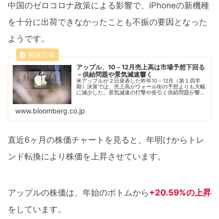
中国のゼロコロナ政策による影響で、iPhoneの新機種
を十分に出荷できなかったことも不振の要因となった
ようです。
アップル、10－12月売上高は市場予想下回る
－供給問題や景気減速響く
米アップルが２日発表した昨年10－12月（第１四半
期）決算では、売上高がウォール街の予想よりも大幅
に減少した。景気減速の打撃や長引く供給問題が響
き、2019年以来の減収となった。
www.bloomberg.co.jp
直近6ヶ月の株価チャートを見ると、年明けからトレ
ンド転換により株価を上昇させています。
アップルの株価は、年始のボトムから
+20.59%の上昇
をしています。