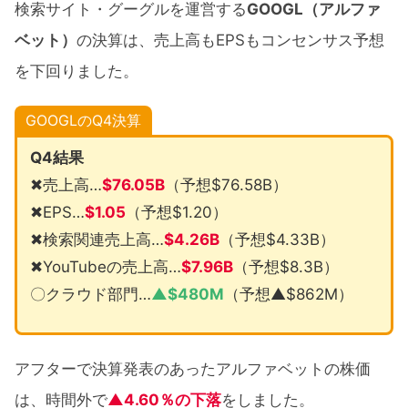
検索サイト・グーグルを運営する
GOOGL（アルファ
ベット）
の決算は、売上高もEPSもコンセンサス予想
を下回りました。
GOOGL
のQ4決算
Q4結果
✖売上高…
$76.05B
（予想$76.58B）
✖EPS…
$1.05
（予想$1.20）
✖検索関連売上高…
$4.26B
（予想$4.33B）
✖YouTubeの売上高…
$7.96B
（予想$8.3B）
〇クラウド部門…
▲$480M
（予想▲$862M）
アフターで決算発表のあったアルファベットの株価
は、時間外で
▲4.60％の下落
をしました。