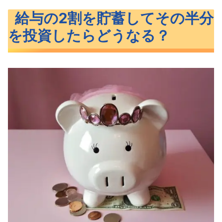
給与の2割を貯蓄してその半分を投資したら
給与の2割を貯蓄してその半分
どうなる？
を投資したらどうなる？
年代別の平均給与
給与の2割を貯蓄した場合
給与の2割を貯蓄して半分を投資に回し
たら
収入の2割を貯蓄してそのうち半分を投資し
たら余裕で富裕層になれる まとめ