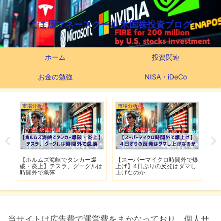
ここ屋マネースクール 米国株投資ブログ
ホーム
投資関連
お金の勉強
NISA・iDeCo
市場分析
市場分析
つ
滅】
【ホルムズ海峡でタンカー爆
【スーパーマイクロ時間外で爆
【
性も
破・炎上】テスラ、グーグルは
上げ】4日ぶりの反発はダマし
つ
時間外で急落
上げなのか
実
当サイトは広告費で運営費をまかなっており、個人サ