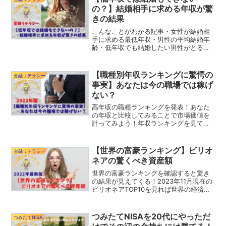
断しよう！
の？】結婚相手に求める年収が驚
きの結果
こんなことがわかる記事・女性が結婚相
手に求める最低年収・男性の平均結婚年
齢・低年収でも結婚したい男性がとるべ
き行動⇩クリックでランキングの応援をし
てください。（応援してくれるみなさ
ん、いつもありがとうございます。）こ
【職種別年収ランキングに驚愕の
金融リテラシー
ここんにちは！年収はそこ...
事実】あなたは今の職場では稼げ
ない？
高年収の職種ランキングを発表！あなた
の年収と比較してみることで市場価値を
計ってみよう！年収ランキングを見てあ
なたに合った転職先を探そう！
【世界の富豪ランキング】ビリオ
金融リテラシー
ネアの驚くべき資産額
世界の富豪ランキングを確認すると驚き
の結果が見えてくる！2023年11月現在の
ビリオネアTOP10を見れば世界の経済が
見える！日本人のランキングは何位？気
になるあの人の順位を確認してみよう！
つみたてNISAを20代にやっただ
つみたてNISA