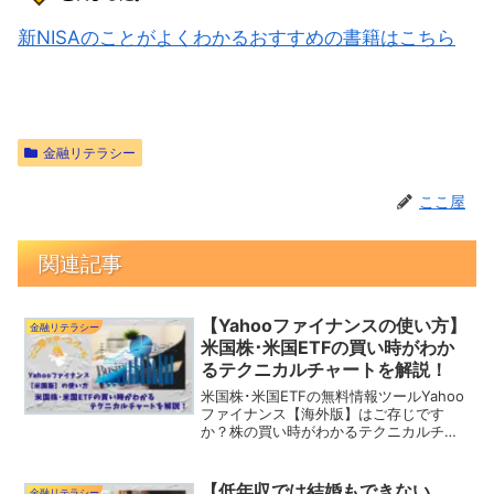
新NISAのことがよくわかるおすすめの書籍はこちら
金融リテラシー
ここ屋
関連記事
【Yahooファイナンスの使い方】
金融リテラシー
米国株･米国ETFの買い時がわか
るテクニカルチャートを解説！
米国株･米国ETFの無料情報ツールYahoo
ファイナンス【海外版】はご存じです
か？株の買い時がわかるテクニカルチャ
ートを解説！Yahooファイナンスの使い
方【初級編】RSI指数やボリンジャーバン
ド、恐怖指数を利用して株の買い時を判
【低年収では結婚もできない
金融リテラシー