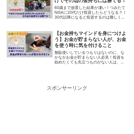
けでその辺の金持ちには勝てる！
60歳まで放置した結果が凄い！つみたて
NISAに20代だけ投資したらどうなる？！
30代以降になると投資するのは難しくな
る？！それなら20代で老後資金を貯めて
しまおう！10年間の投資金額400万円が
10倍になる？！これであなたの老後は安
【お金持ちマインドを身につけよ
金融リテラシー
泰です
う】お金が貯まらない人が、お金
を使う時に気を付けること
無駄使いしているつもりはないのに、な
かなかお金が貯まらない人必見！投資を
始めたくても先立つものがない人は、浪
費を抑えて投資に回そう！無駄な出費が
減れば、それほどお金はいらないのか
も？無理して稼ぐ時間を減らして、自由
な時間をつかみ取ろう！
スポンサーリンク