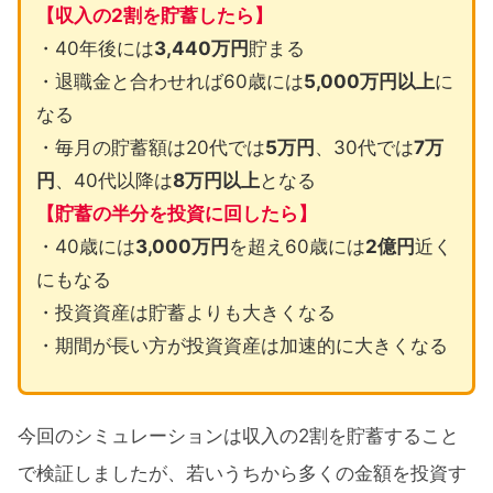
【収入の2割を貯蓄したら】
・40年後には
3,440万円
貯まる
・退職金と合わせれば60歳には
5,000万円以上
に
なる
・毎月の貯蓄額は20代では
5万円
、30代では
7万
円
、40代以降は
8万円以上
となる
【貯蓄の半分を投資に回したら】
・40歳には
3,000万円
を超え60歳には
2億円
近く
にもなる
・投資資産は貯蓄よりも大きくなる
・期間が長い方が投資資産は加速的に大きくなる
今回のシミュレーションは収入の2割を貯蓄すること
で検証しましたが、若いうちから多くの金額を投資す