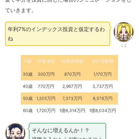
ていきます。
年利7%のインデックス投資と仮定するわ
ね
ここ
年齢
貯蓄金額
投資資産額
合計資産額
30歳
300万円
870万円
1,170万円
40歳
770万円
2,967万円
3,737万円
50歳
1,205万円
7,373万円
8,578万円
60歳
1,720万円
1億6,314万円
1億8,034万円
そんなに増えるんか！？