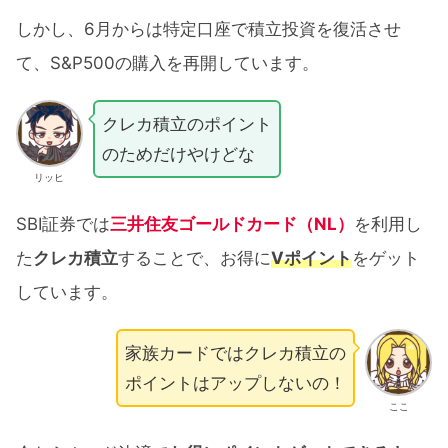
しかし、6月からは特定口座で積立投資を復活させ
て、S&P500の購入を再開しています。
クレカ積立のポイント
のためだけやけどな
リッヒ
SBI証券では
三井住友ゴールドカード（NL）
を利用し
た
クレカ積立
することで、お得に
Vポイント
をゲット
しています。
家族カードではクレカ積立の
ポイントはアップしないの！
ここ