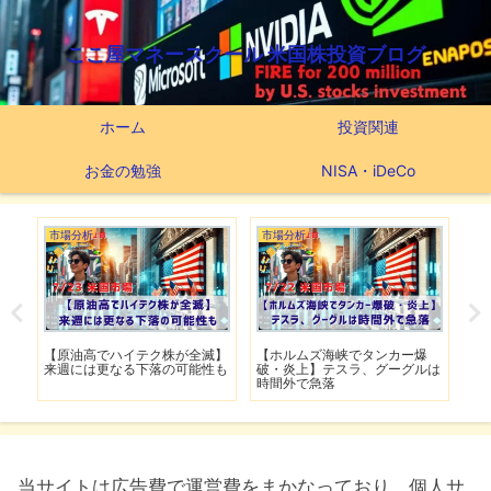
ここ屋マネースクール 米国株投資ブログ
ホーム
投資関連
お金の勉強
NISA・iDeCo
市場分析
市場分析
市
げ】
【原油高でハイテク株が全滅】
【ホルムズ海峡でタンカー爆
【
明暗
来週には更なる下落の可能性も
破・炎上】テスラ、グーグルは
上
時間外で急落
上
当サイトは広告費で運営費をまかなっており、個人サ