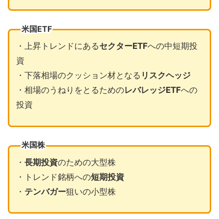
米国ETF
・上昇トレンドにある
セクターETF
への中短期投
資
・下落相場のクッション材となる
リスクヘッジ
・相場のうねりをとるための
レバレッジETF
への
投資
米国株
・
長期投資
のための大型株
・トレンド銘柄への
短期投資
・
テンバガー
狙いの小型株