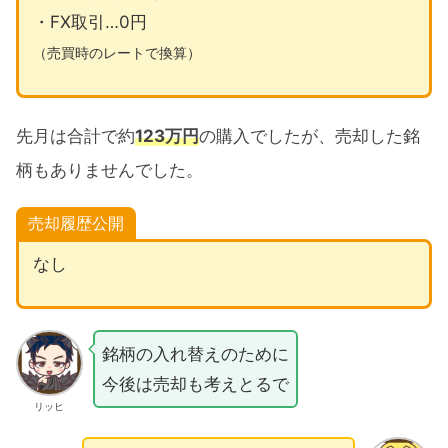
資へ』
・FX取引…0円
2025年も新NISAに集中
（売買時のレートで換算）
最短で非課税枠に投資する
新NISAのための種銭を確保する
先月は合計で約
123万円
の購入でしたが、売却した銘
2025年9月売買銘柄公開まとめ
柄もありませんでした。
売却履歴公開
なし
銘柄の入れ替えのために
今後は売却も考えとるで
リッヒ