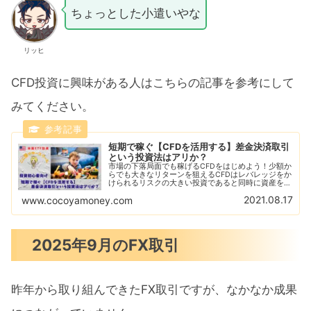
ちょっとした小遣いやな
リッヒ
CFD投資に興味がある人はこちらの記事を参考にして
みてください。
短期で稼ぐ【CFDを活用する】差金決済取引
という投資法はアリか？
市場の下落局面でも稼げるCFDをはじめよう！少額か
らでも大きなリターンを狙えるCFDはレバレッジをか
けられるリスクの大きい投資であると同時に資産を急
増させることができる！CFDをはじめるならGMOク
2021.08.17
www.cocoyamoney.com
リック証券がおすすめ！デモ取引で練習しよう！
2025年9月のFX取引
昨年から取り組んできたFX取引ですが、なかなか成果