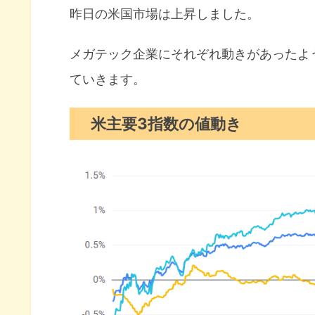
昨日の米国市場は上昇しました。
S&P500ヒートマップ
セクター別パフォーマンス
メガテック企業にそれぞれ動きがあったよ
ていきます。
S&P500チャート分析
米国市場のトピックス
米主要3指数の値動き
グーグルが世界で大型起債に着
ヘッジファンドが米株ショート
スペースXが月探査を優先で火
2月の注目イベントについて
まとめ