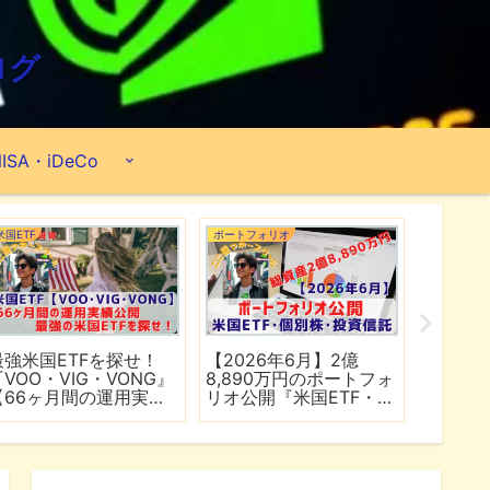
ログ
ISA・iDeCo
米国ETF
ポートフォリオ
市場分析
最強米国ETFを探せ！
【2026年6月】2億
【マイ
『VOO・VIG・VONG』
8,890万円のポートフォ
爆上げ
【66ヶ月間の運用実績
リオ公開『米国ETF・個
マゾン
公開】
別株・投資信託』
れる