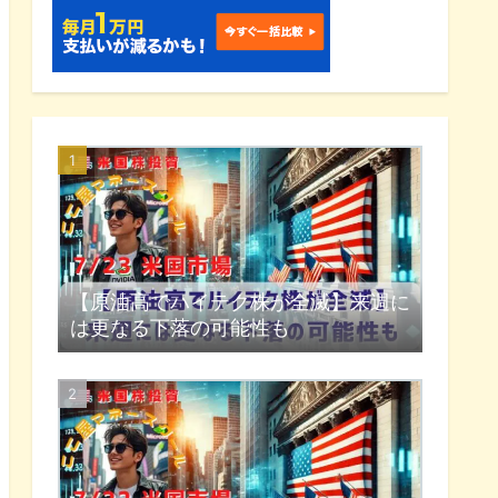
【原油高でハイテク株が全滅】来週に
は更なる下落の可能性も