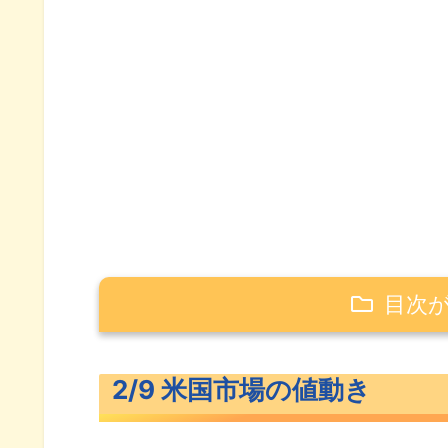
目次
2/9 米国市場の値動き
2/9 米国市場の値動き
米主要3指数の値動き
10年債利回り（長期金利）