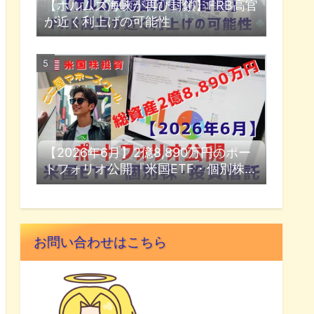
【ホルムズ海峡が再び封鎖】FRB高官
が近く利上げの可能性
【2026年6月】2億8,890万円のポー
トフォリオ公開『米国ETF・個別株・
投資信託』
お問い合わせはこちら