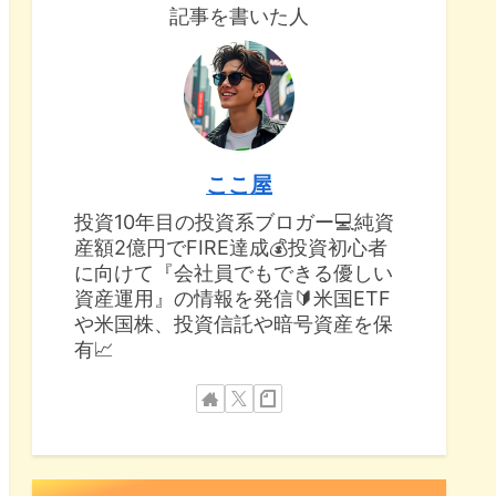
記事を書いた人
ここ屋
投資10年目の投資系ブロガー💻純資
産額2億円でFIRE達成💰投資初心者
に向けて『会社員でもできる優しい
資産運用』の情報を発信🔰米国ETF
や米国株、投資信託や暗号資産を保
有📈