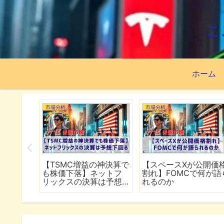
こ
ホーム
市場分析
市場分析
続でイラ
【TSMC増益の神決算で
【スペースXが公開価
は全面
も株価下落】ネットフ
割れ】FOMCで何が語
行
リックスの決算は予想
れるのか
下回る