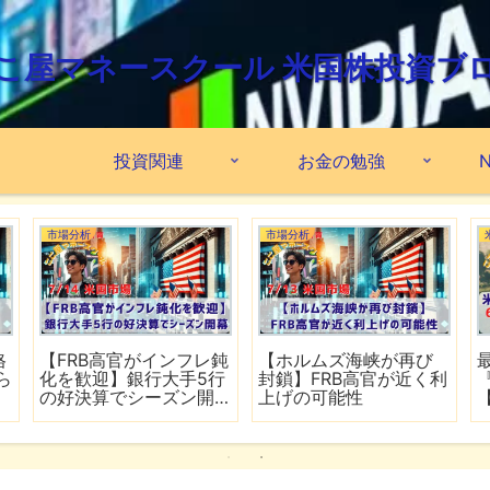
こ屋マネースクール 米国株投資ブ
投資関連
お金の勉強
N
市場分析
市場分析
格
【FRB高官がインフレ鈍
【ホルムズ海峡が再び
ら
化を歓迎】銀行大手5行
封鎖】FRB高官が近く利
の好決算でシーズン開
上げの可能性
幕