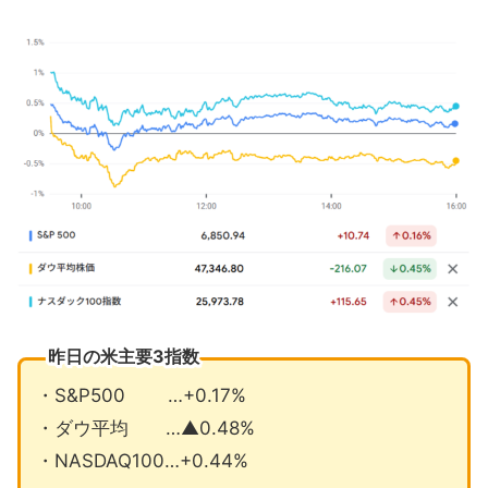
調査終了
アマゾンがOpenAIと大規模契約
ISM製造業景気指数は8ヶ月連続で活動
縮小
11月の注目イベントについて
まとめ
昨日の米主要3指数
・S&P500 …+0.17%
・ダウ平均 …▲0.48%
・NASDAQ100…+0.44%