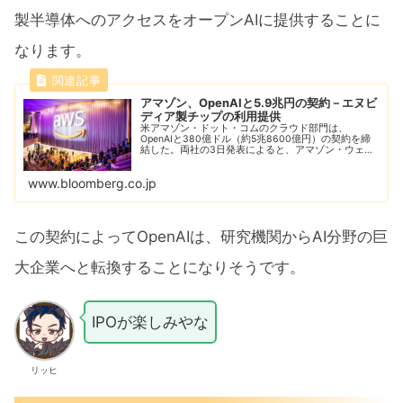
製半導体へのアクセスをオープンAIに提供することに
なります。
アマゾン、OpenAIと5.9兆円の契約－エヌビ
ディア製チップの利用提供
米アマゾン・ドット・コムのクラウド部門は、
OpenAIと380億ドル（約5兆8600億円）の契約を締
結した。両社の3日発表によると、アマゾン・ウェ
ブ・サービス（AWS）は今後7年間にわたり、同社が
持つエヌビディア製半導体へのアクセスをオープ...
www.bloomberg.co.jp
この契約によってOpenAIは、研究機関からAI分野の巨
大企業へと転換することになりそうです。
IPOが楽しみやな
リッヒ