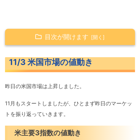
目次が開けます
11/3 米国市場の値動き
11/3 米国市場の値動き
米主要3指数の値動き
10年債利回り（長期金利）
昨日の米国市場は上昇しました。
S&P500ヒートマップ
セクター別パフォーマンス
11月もスタートしましたが、ひとまず昨日のマーケッ
S&P500チャート分析
トを振り返っていきます。
米国市場のトピックス
米主要3指数の値動き
中国レアアース規制停止と半導体企業