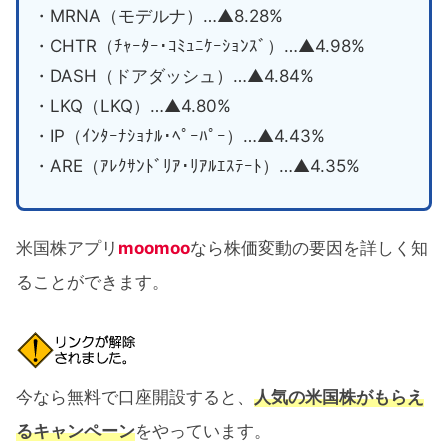
・MRNA（モデルナ）…▲8.28%
・CHTR（ﾁｬｰﾀｰ･ｺﾐｭﾆｹｰｼｮﾝｽﾞ）…▲4.98%
・DASH（ドアダッシュ）…▲4.84%
・LKQ（LKQ）…▲4.80%
・IP（ｲﾝﾀｰﾅｼｮﾅﾙ･ﾍﾟｰﾊﾟｰ）…▲4.43%
・ARE（ｱﾚｸｻﾝﾄﾞﾘｱ･ﾘｱﾙｴｽﾃｰﾄ）…▲4.35%
米国株アプリ
moomoo
なら株価変動の要因を詳しく知
ることができます。
今なら無料で口座開設すると、
人気の米国株がもらえ
るキャンペーン
をやっています。