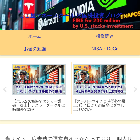
ここ屋マネースクール 米国株投資ブログ
ホーム
投資関連
お金の勉強
NISA・iDeCo
市場分析
つみたてNISA
タンカー爆
【スーパーマイクロ時間外で爆
【新NISAの投資先はこれだ】
、グーグルは
上げ】4日ぶりの反発はダマし
つみたてNISA63ヶ月間の運用
上げなのか
実績
当サイトは広告費で運営費をまかなっており、個人サ