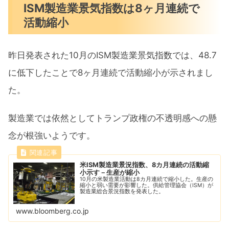
ISM製造業景気指数は8ヶ月連続で
活動縮小
昨日発表された10月のISM製造業景気指数では、48.7
に低下したことで8ヶ月連続で活動縮小が示されまし
た。
製造業では依然としてトランプ政権の不透明感への懸
念が根強いようです。
米ISM製造業景況指数、8カ月連続の活動縮
小示す－生産が縮小
10月の米製造業活動は8カ月連続で縮小した。生産の
縮小と弱い需要が影響した。供給管理協会（ISM）が
製造業総合景況指数を発表した。
www.bloomberg.co.jp