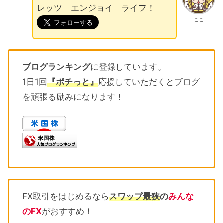
レッツ エンジョイ ライフ！
ここ
ブログランキング
に登録しています。
1日1回
『ポチっと』
応援していただくとブログ
を頑張る励みになります！
FX取引をはじめるなら
スワップ最狭
の
みんな
のFX
がおすすめ！