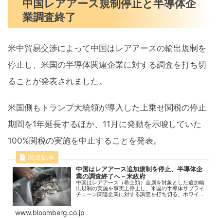
中国レアアース規制停止と半導体企
業調査終了
米中貿易交渉によって中国はレアアースの輸出規制を
停止し、米国の半導体関連企業に対する調査を打ち切
ることが発表されました。
米国側もトランプ大統領が導入した上乗せ関税の停止
期間を1年延長するほか、11月に発動を示唆していた
100%関税の実施を中止することを発表。
中国はレアアース追加規制を停止、半導体企
業の調査終了へ－米政府
中国はレアアース（希土類）金属を対象とした追加輸
出規制の実施を事実上停止し、米国の半導体サプライ
チェーン関連企業に対する調査を打ち切る。ホワイト
ハウスが発表した。
www.bloomberg.co.jp