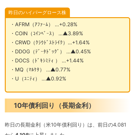
昨日のハイパーグロース株
・AFRM（ｱﾌｧｰﾑ） …+0.28%
・COIN（ｺｲﾝﾍﾞｰｽ） …▲3.89%
・CRWD（ｸﾗｳﾄﾞｽﾄﾗｲｸ）…+1.64%
・DDOG（ﾃﾞｰﾀﾄﾞｯｸﾞ） …▲0.45%
・DOCS（ﾄﾞｷｼﾐﾃｨ ） …+1.44%
・MQ（ﾏﾙｹﾀ） …▲0.77%
・U（ﾕﾆﾃｨ） …▲0.92%
10年債利回り（長期金利）
昨日の長期金利（米10年債利回り）は、前日の4.081
から
4.108
に上昇しました。