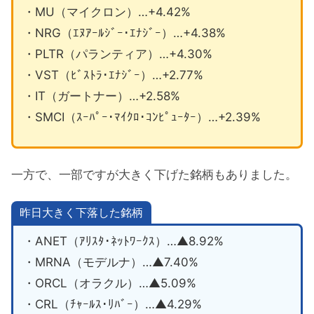
・MU（マイクロン）…+4.42%
・NRG（ｴﾇｱｰﾙｼﾞｰ･ｴﾅｼﾞｰ）…+4.38%
・PLTR（パランティア）…+4.30%
・VST（ﾋﾞｽﾄﾗ･ｴﾅｼﾞｰ）…+2.77%
・IT（ガートナー）…+2.58%
・SMCI（ｽｰﾊﾟｰ･ﾏｲｸﾛ･ｺﾝﾋﾟｭｰﾀｰ）…+2.39%
一方で、一部ですが大きく下げた銘柄もありました。
昨日大きく下落した銘柄
・ANET（ｱﾘｽﾀ･ﾈｯﾄﾜｰｸｽ）…▲8.92%
・MRNA（モデルナ）…▲7.40%
・ORCL（オラクル）…▲5.09%
・CRL（ﾁｬｰﾙｽ･ﾘﾊﾞｰ）…▲4.29%