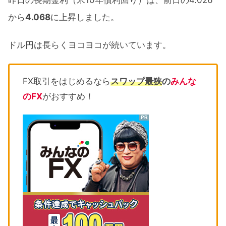
昨日の長期金利（米10年債利回り）は、前日の4.026
から
4.068
に上昇しました。
ドル円は長らくヨコヨコが続いています。
FX取引をはじめるなら
スワップ最狭
の
みんな
のFX
がおすすめ！