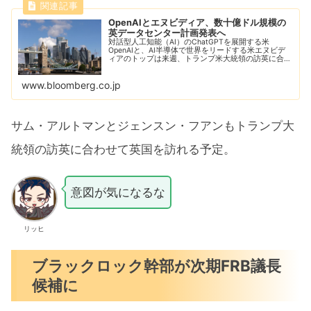
OpenAIとエヌビディア、数十億ドル規模の
英データセンター計画発表へ
対話型人工知能（AI）のChatGPTを展開する米
OpenAIと、AI半導体で世界をリードする米エヌビデ
ィアのトップは来週、トランプ米大統領の訪英に合わ
せ、英国における数十億ドル規模のデータセンター投
資を発表する見通しだ。事情に詳しい関係者...
www.bloomberg.co.jp
サム・アルトマンとジェンスン・フアンもトランプ大
統領の訪英に合わせて英国を訪れる予定。
意図が気になるな
リッヒ
ブラックロック幹部が次期FRB議長
候補に