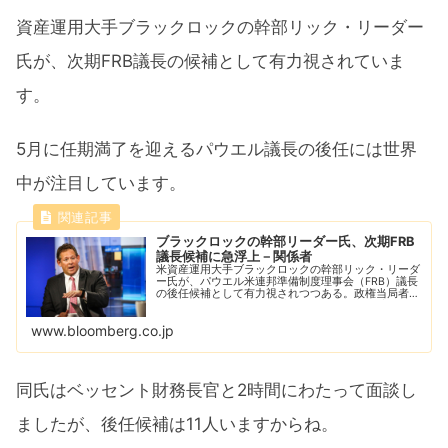
資産運用大手ブラックロックの幹部リック・リーダー
氏が、次期FRB議長の候補として有力視されていま
す。
5月に任期満了を迎えるパウエル議長の後任には世界
中が注目しています。
ブラックロックの幹部リーダー氏、次期FRB
議長候補に急浮上－関係者
米資産運用大手ブラックロックの幹部リック・リーダ
ー氏が、パウエル米連邦準備制度理事会（FRB）議長
の後任候補として有力視されつつある。政権当局者が
明らかにした。パウエル氏は5月に任期満了を迎え
る。
www.bloomberg.co.jp
同氏はベッセント財務長官と2時間にわたって面談し
ましたが、後任候補は11人いますからね。