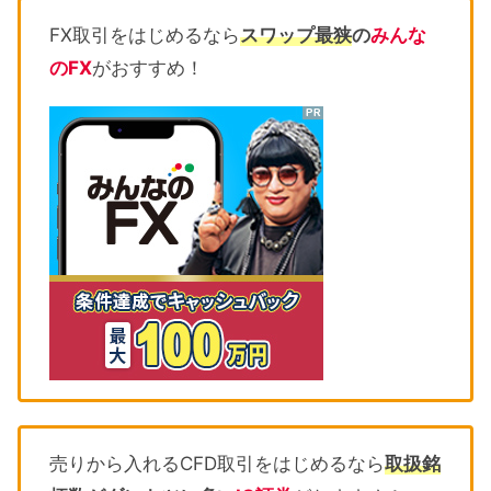
FX取引をはじめるなら
スワップ最狭
の
みんな
のFX
がおすすめ！
売りから入れるCFD取引をはじめるなら
取扱銘