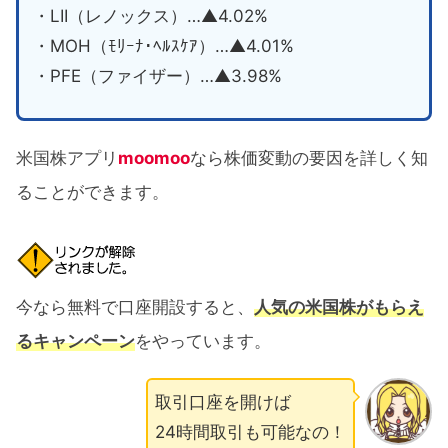
・LII（レノックス）…▲4.02%
・MOH（ﾓﾘｰﾅ･ﾍﾙｽｹｱ）…▲4.01%
・PFE（ファイザー）…▲3.98%
米国株アプリ
moomoo
なら株価変動の要因を詳しく知
ることができます。
今なら無料で口座開設すると、
人気の米国株がもらえ
るキャンペーン
をやっています。
取引口座を開けば
24時間取引も可能なの！