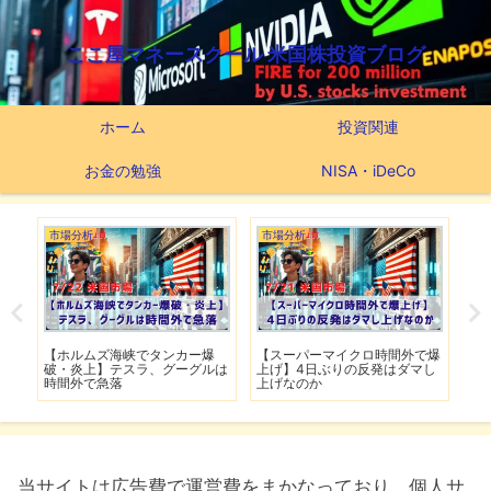
ここ屋マネースクール 米国株投資ブログ
ホーム
投資関連
お金の勉強
NISA・iDeCo
市場分析
市場分析
つ
滅】
【ホルムズ海峡でタンカー爆
【スーパーマイクロ時間外で爆
【
性も
破・炎上】テスラ、グーグルは
上げ】4日ぶりの反発はダマし
つ
時間外で急落
上げなのか
実
当サイトは広告費で運営費をまかなっており、個人サ