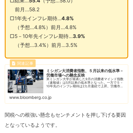
□結果…
55.4
（予想…58.0）
前月…58.2
□1年先インフレ期待…
4.8%
（予想…4.8%）前月…4.8%
□5－10年先インフレ期待…
3.9%
（予想…3.4%）前月…3.5%
ミシガン大消費者指数、５月以来の低水準－
労働市場への懸念反映
米ミシガン大学が発表した9月の消費者マインド指数
（速報値）は5月以来の低水準となった。一方で５－
10年先のインフレ期待は2カ月連続で上昇。労働市場
と物価に関する懸念が景気見通しを圧迫する格好とな
った。
www.bloomberg.co.jp
関税への根強い懸念もセンチメントを押し下げる要因
となっているようです。