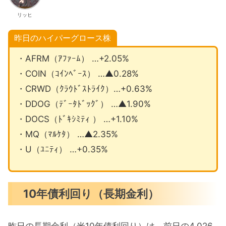
リッヒ
昨日のハイパーグロース株
・AFRM（ｱﾌｧｰﾑ） …+2.05%
・COIN（ｺｲﾝﾍﾞｰｽ） …▲0.28%
・CRWD（ｸﾗｳﾄﾞｽﾄﾗｲｸ）…+0.63%
・DDOG（ﾃﾞｰﾀﾄﾞｯｸﾞ） …▲1.90%
・DOCS（ﾄﾞｷｼﾐﾃｨ ） …+1.10%
・MQ（ﾏﾙｹﾀ） …▲2.35%
・U（ﾕﾆﾃｨ） …+0.35%
10年債利回り（長期金利）