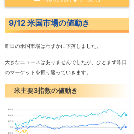
9/12 米国市場の値動き
9/12 米国市場の値動き
米主要3指数の値動き
10年債利回り（長期金利）
昨日の米国市場はわずかに下落しました。
S&P500ヒートマップ
セクター別パフォーマンス
大きなニュースはありませんでしたが、ひとまず昨日
S&P500チャート分析
のマーケットを振り返っていきます。
米国市場のトピックス
米主要3指数の値動き
消費者マインド指数は5月以来の低水準
OpenAIとエヌビディアが英国にデータ
センター計画
ブラックロック幹部が次期FRB議長候