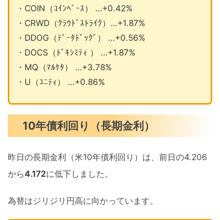
・COIN（ｺｲﾝﾍﾞｰｽ） …+0.42%
・CRWD（ｸﾗｳﾄﾞｽﾄﾗｲｸ）…+1.87%
・DDOG（ﾃﾞｰﾀﾄﾞｯｸﾞ） …+0.56%
・DOCS（ﾄﾞｷｼﾐﾃｨ ） …+1.87%
・MQ（ﾏﾙｹﾀ） …+3.78%
・U（ﾕﾆﾃｨ） …+0.86%
10年債利回り（長期金利）
昨日の長期金利（米10年債利回り）は、前日の4.206
から
4.172
に低下しました。
為替はジリジリ円高に向かっています。