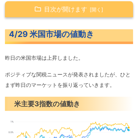
目次が開けます
4/29 米国市場の値動き
4/29 米国市場の値動き
米主要3指数の値動き
10年債利回り（長期金利）
昨日の米国市場は上昇しました。
S&P500ヒートマップ
セクター別パフォーマンス
ポジティブな関税ニュースが発表されましたが、ひと
S&P500チャート分析
まず昨日のマーケットを振り返っていきます。
米国市場のトピックス
米主要3指数の値動き
自動車業界の関税負担を軽減
消費者信頼感5年ぶりの低水準
アマゾン関税コスト表示報道を否定