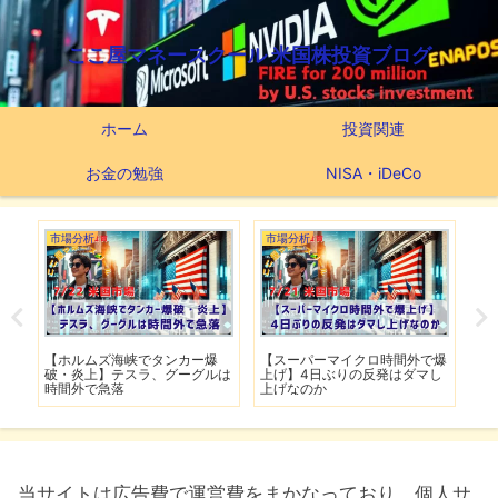
ここ屋マネースクール 米国株投資ブログ
ホーム
投資関連
お金の勉強
NISA・iDeCo
市場分析
市場分析
つ
滅】
【ホルムズ海峡でタンカー爆
【スーパーマイクロ時間外で爆
【
性も
破・炎上】テスラ、グーグルは
上げ】4日ぶりの反発はダマし
つ
時間外で急落
上げなのか
実
当サイトは広告費で運営費をまかなっており、個人サ