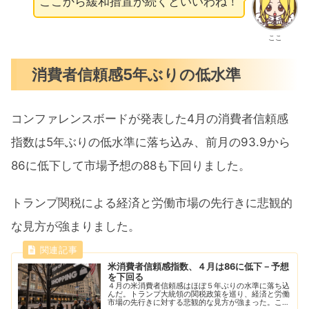
ここから緩和措置が続くといいわね！
ここ
消費者信頼感5年ぶりの低水準
コンファレンスボードが発表した4月の消費者信頼感
指数は5年ぶりの低水準に落ち込み、前月の93.9から
86に低下して市場予想の88も下回りました。
トランプ関税による経済と労働市場の先行きに悲観的
な見方が強まりました。
米消費者信頼感指数、４月は86に低下－予想
を下回る
４月の米消費者信頼感はほぼ５年ぶりの水準に落ち込
んだ。トランプ大統領の関税政策を巡り、経済と労働
市場の先行きに対する悲観的な見方が強まった。これ