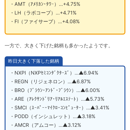
・AMT（ｱﾒﾘｶﾝ･ﾀﾜｰ）…+4.75%
・LH（ラボコープ）…+4.71%
・FI（ファイサーブ）…+4.08%
一方で、大きく下げた銘柄も多かったようです。
昨日大きく下落した銘柄
・NXPI（NXPｾﾐｺﾝﾀﾞｸﾀｰｽﾞ）…▲6.94%
・REGN（リジェネロン）…▲6.87%
・BRO（ﾌﾞﾗｳﾝ･ｱﾝﾄﾞ･ﾌﾞﾗｳﾝ）…▲6.00%
・ARE（ｱﾚｸｻﾝﾄﾞﾘｱ･ﾘｱﾙｴｽﾃｰﾄ）…▲5.73%
・SMCI（ｽｰﾊﾟｰ･ﾏｲｸﾛ･ｺﾝﾋﾟｭｰﾀｰ）…▲3.41%
・PODD（インシュレット）…▲3.18%
・AMCR（アムコー）…▲3.12%