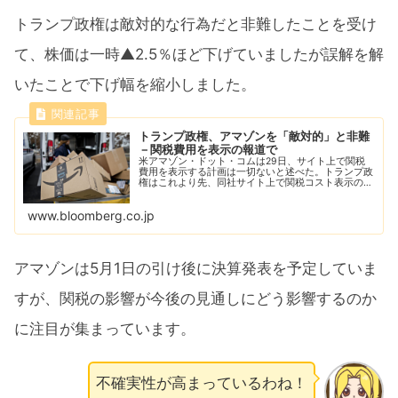
トランプ政権は敵対的な行為だと非難したことを受け
て、株価は一時▲2.5％ほど下げていましたが誤解を解
いたことで下げ幅を縮小しました。
トランプ政権、アマゾンを「敵対的」と非難
－関税費用を表示の報道で
米アマゾン・ドット・コムは29日、サイト上で関税
費用を表示する計画は一切ないと述べた。トランプ政
権はこれより先、同社サイト上で関税コスト表示の計
画があるとの報道を受け、敵対的な行為だと非難して
いた。
www.bloomberg.co.jp
アマゾンは5月1日の引け後に決算発表を予定していま
すが、関税の影響が今後の見通しにどう影響するのか
に注目が集まっています。
不確実性が高まっているわね！