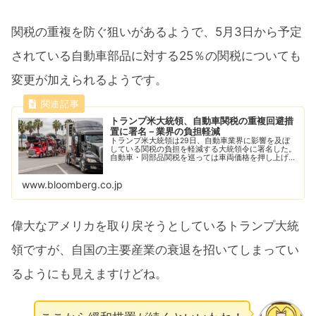
関税の重複を防ぐ狙いがあるようで、5月3日から予定
されている自動車部品に対する25％の関税についても
変更が加えられるようです。
トランプ米大統領、自動車関税の重複回避措
置に署名－業界の負担軽減
トランプ米大統領は29日、自動車業界に影響を及ぼ
している関税の負担を軽減する大統領令に署名した。
自動車・同部品関税を巡っては車両価格を押し上げ、
工場閉鎖や雇用喪失を招く恐れがあるとして自動車メ
ーカーや部品サプライヤー、販売会社が強力なロビ
www.bloomberg.co.jp
ー...
偉大なアメリカを取り戻そうとしているトランプ大統
領ですが、自国の主要産業の衰退を招いてしまってい
るようにも見えますけどね。