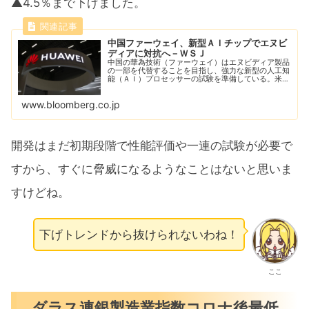
▲4.5％まで下げました。
中国ファーウェイ、新型ＡＩチップでエヌビ
ディアに対抗へ－ＷＳＪ
中国の華為技術（ファーウェイ）はエヌビディア製品
の一部を代替することを目指し、強力な新型の人工知
能（ＡＩ）プロセッサーの試験を準備している。米紙
ウォールストリート・ジャーナル（ＷＳＪ）が報じ
た。
www.bloomberg.co.jp
開発はまだ初期段階で性能評価や一連の試験が必要で
すから、すぐに脅威になるようなことはないと思いま
すけどね。
下げトレンドから抜けられないわね！
ここ
ダラス連銀製造業指数コロナ後最低