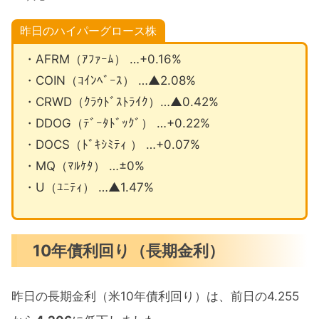
昨日のハイパーグロース株
・AFRM（ｱﾌｧｰﾑ） …+0.16%
・COIN（ｺｲﾝﾍﾞｰｽ） …▲2.08%
・CRWD（ｸﾗｳﾄﾞｽﾄﾗｲｸ）…▲0.42%
・DDOG（ﾃﾞｰﾀﾄﾞｯｸﾞ） …+0.22%
・DOCS（ﾄﾞｷｼﾐﾃｨ ） …+0.07%
・MQ（ﾏﾙｹﾀ） …±0%
・U（ﾕﾆﾃｨ） …▲1.47%
10年債利回り（長期金利）
昨日の長期金利（米10年債利回り）は、前日の4.255