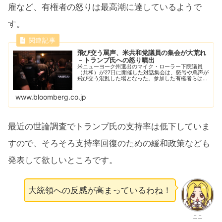
雇など、有権者の怒りは最高潮に達しているようで
す。
飛び交う罵声、米共和党議員の集会が大荒れ
－トランプ氏への怒り噴出
米ニューヨーク州選出のマイク・ローラー下院議員
（共和）が27日に開催した対話集会は、怒号や罵声が
飛び交う混乱した場となった。参加した有権者らは、
トランプ大統領や共和党議員に対する不満や怒りをあ
らわにした。
www.bloomberg.co.jp
最近の世論調査でトランプ氏の支持率は低下していま
すので、そろそろ支持率回復のための緩和政策なども
発表して欲しいところです。
大統領への反感が高まっているわね！
ここ