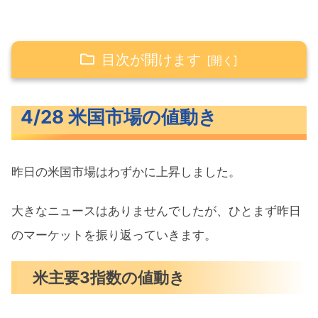
目次が開けます
4/28 米国市場の値動き
4/28 米国市場の値動き
米主要3指数の値動き
10年債利回り（長期金利）
昨日の米国市場はわずかに上昇しました。
S&P500ヒートマップ
セクター別パフォーマンス
大きなニュースはありませんでしたが、ひとまず昨日
S&P500チャート分析
のマーケットを振り返っていきます。
米国市場のトピックス
米主要3指数の値動き
中国ファーウェイがエヌビディアに対
抗するAIチップ