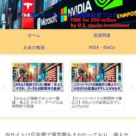
ここ屋マネースクール 米国株投資ブログ
ホーム
投資関連
お金の勉強
NISA・iDeCo
市場分析
市場分析
つ
滅】
【ホルムズ海峡でタンカー爆
【スーパーマイクロ時間外で爆
【
性も
破・炎上】テスラ、グーグルは
上げ】4日ぶりの反発はダマし
つ
時間外で急落
上げなのか
実
当サイトは広告費で運営費をまかなっており、個人サ