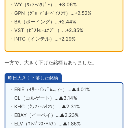
・WY（ｳｪｱｰﾊｳｻﾞｰ）…+3.06%
・GPN（ｸﾞﾛｰﾊﾞﾙ･ﾍﾟｲﾒﾝﾂ）…+2.52%
・BA（ボーイング）…+2.44%
・VST（ﾋﾞｽﾄﾛ･ｴﾅｼﾞｰ）…+2.35%
・INTC（インテル）…+2.29%
一方で、大きく下げた銘柄もありました。
昨日大きく下落した銘柄
・ERIE（ｲﾘｰ･ｲﾝﾃﾞﾑﾆﾃｨｰ）…▲4.01%
・CL（コルゲート）…▲3.14%
・KHC（ｸﾗﾌﾄ･ﾊｲﾝﾂ）…▲2.31%
・EBAY（イーベイ）…▲2.23%
・ELV（ｴﾚﾊﾞﾝｽ･ﾍﾙｽ）…▲1.86%