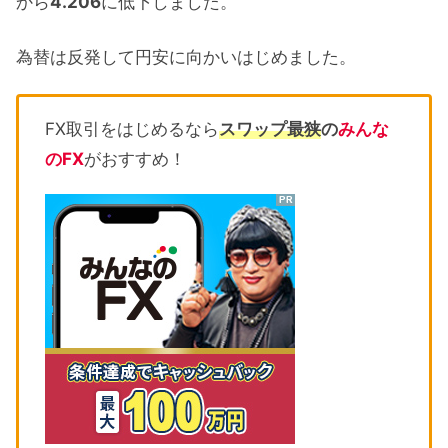
から
4.206
に低下しました。
為替は反発して円安に向かいはじめました。
FX取引をはじめるなら
スワップ最狭
の
みんな
のFX
がおすすめ！