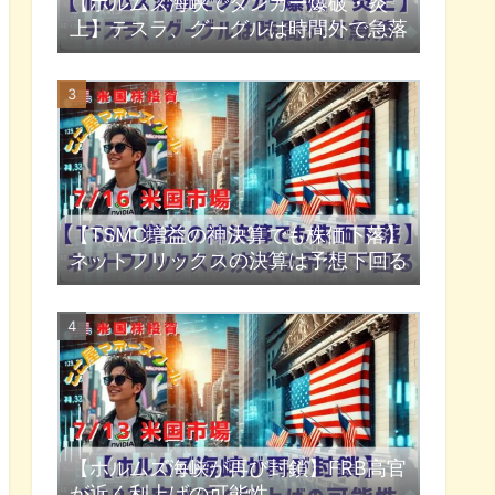
【ホルムズ海峡でタンカー爆破・炎
上】テスラ、グーグルは時間外で急落
【TSMC増益の神決算でも株価下落】
ネットフリックスの決算は予想下回る
【ホルムズ海峡が再び封鎖】FRB高官
が近く利上げの可能性