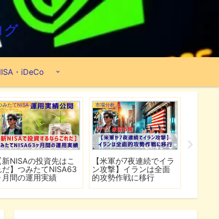
ログ
ISA・iDeCo
つみたてNISA
市場分析
市場分析
【新NISAの投資先はこ
【米軍が7夜連続でイラ
【TSM
れだ】つみたてNISA63
ン攻撃】イランは全面
も株価
ヶ月間の運用実績
的攻勢作戦に移行
リック
下回る