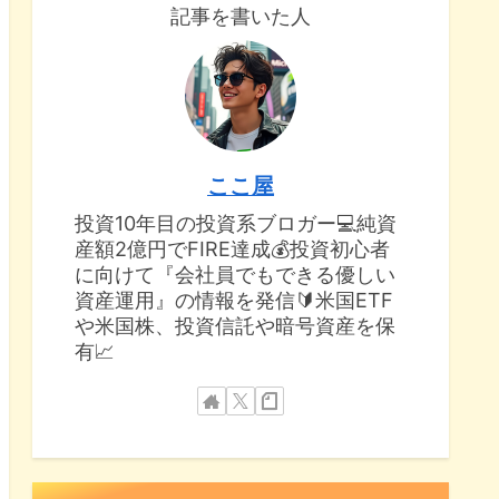
記事を書いた人
ここ屋
投資10年目の投資系ブロガー💻純資
産額2億円でFIRE達成💰投資初心者
に向けて『会社員でもできる優しい
資産運用』の情報を発信🔰米国ETF
や米国株、投資信託や暗号資産を保
有📈