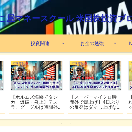
こ屋マネースクール 米国株投資ブ
投資関連
お金の勉強
N
市場分析
市場分析
【ホルムズ海峡でタン
【スーパーマイクロ時
カー爆破・炎上】テス
間外で爆上げ】4日ぶり
ラ、グーグルは時間外
の反発はダマし上げな
で急落
のか