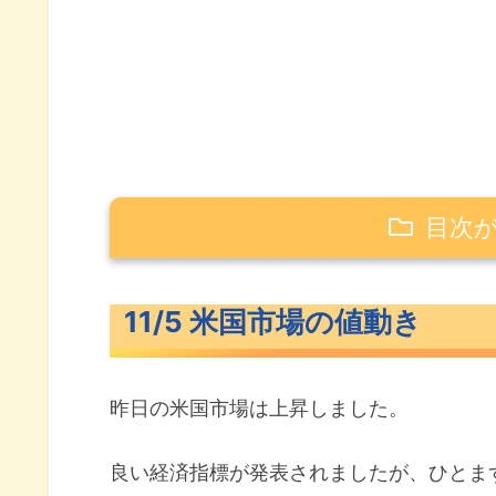
目次
11/5 米国市場の値動き
11/5 米国市場の値動き
米主要3指数の値動き
10年債利回り（長期金利）
昨日の米国市場は上昇しました。
S&P500ヒートマップ
セクター別パフォーマンス
良い経済指標が発表されましたが、ひとま