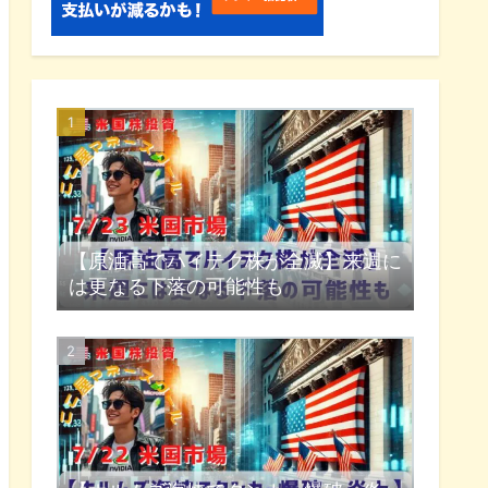
【原油高でハイテク株が全滅】来週に
は更なる下落の可能性も