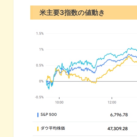
S&P500チャート分析
米主要3指数の値動き
米国市場のトピックス
ISM非製造業景気指数は8ヶ月
民間雇用統計4万2000人増
マスク氏への1兆ドル報酬は株
11月の注目イベントについて
まとめ