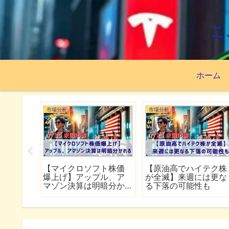
こ
ホーム
市場分析
市場分析
2億
【マイクロソフト株価
【原油高でハイテク株
ポートフォ
爆上げ】アップル、ア
が全滅】来週には更な
TF・個
マゾン決算は明暗分か
る下落の可能性も
』
れる