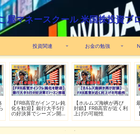
こ屋マネースクール 米国株投資ブ
投資関連
お金の勉強
N
市場分析
市場分析
格
【FRB高官がインフレ鈍
【ホルムズ海峡が再び
ら
化を歓迎】銀行大手5行
封鎖】FRB高官が近く利
の好決算でシーズン開
上げの可能性
幕