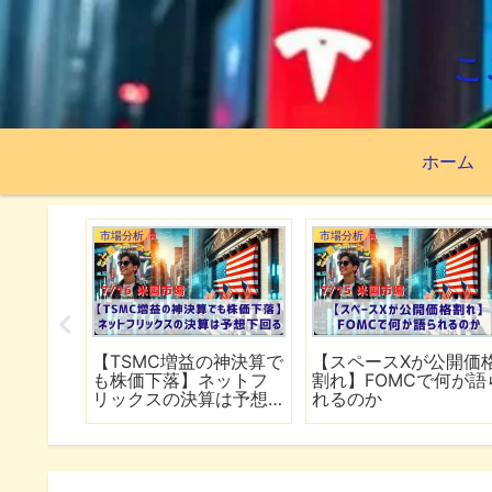
こ
ホーム
市場分析
市場分析
続でイラ
【TSMC増益の神決算で
【スペースXが公開価
は全面
も株価下落】ネットフ
割れ】FOMCで何が語
行
リックスの決算は予想
れるのか
下回る