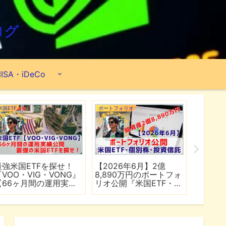
ログ
ISA・iDeCo
米国ETF
ポートフォリオ
市場分析
最強米国ETFを探せ！
【2026年6月】2億
【マイ
『VOO・VIG・VONG』
8,890万円のポートフォ
爆上げ
【66ヶ月間の運用実績
リオ公開『米国ETF・個
マゾン
公開】
別株・投資信託』
れる