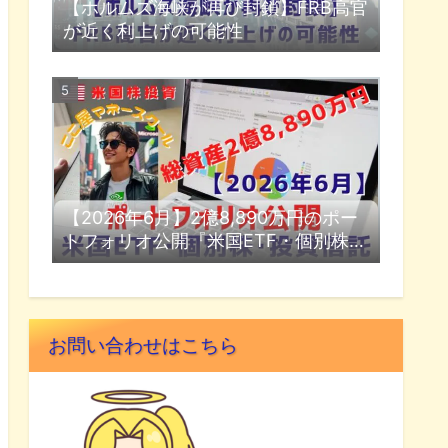
【ホルムズ海峡が再び封鎖】FRB高官
が近く利上げの可能性
【2026年6月】2億8,890万円のポー
トフォリオ公開『米国ETF・個別株・
投資信託』
お問い合わせはこちら