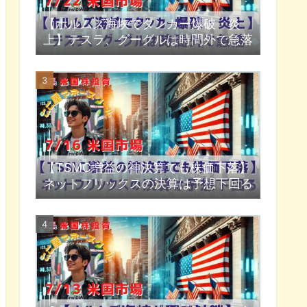
【ホルムズ海峡でタンカー爆破・炎
上】テスラ、グーグルは時間外で急落
【TSMC増益の神決算でも株価下落】
ネットフリックスの決算は予想下回る