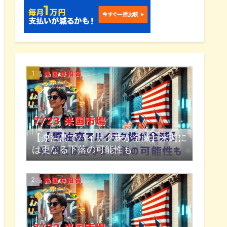
【原油高でハイテク株が全滅】来週に
は更なる下落の可能性も