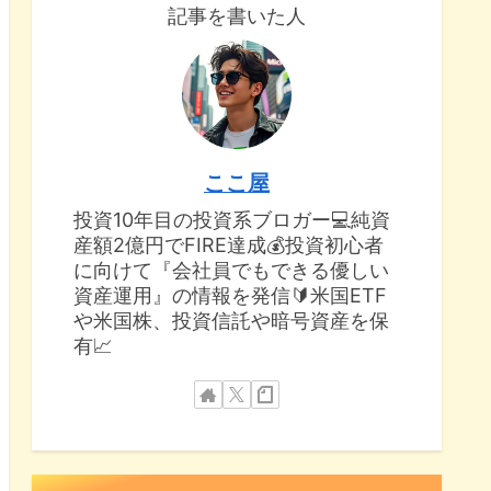
記事を書いた人
ここ屋
投資10年目の投資系ブロガー💻純資
産額2億円でFIRE達成💰投資初心者
に向けて『会社員でもできる優しい
資産運用』の情報を発信🔰米国ETF
や米国株、投資信託や暗号資産を保
有📈