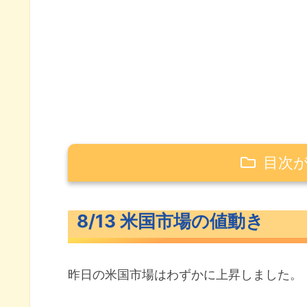
目次
8/13 米国市場の値動き
8/13 米国市場の値動き
米主要3指数の値動き
10年債利回り（長期金利）
昨日の米国市場はわずかに上昇しました。
S&P500ヒートマップ