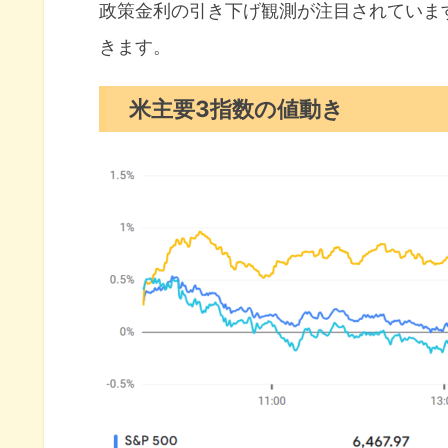
セクター別パフォーマンス
政策金利の引き下げ観測が注目されていま
きます。
S&P500チャート分析
米国市場のトピックス
米主要3指数の値動き
ベッセント氏FRBに1.5％の利
アマゾン食料品の当日配送サー
FRB議長を早めに指名する可能
8月の注目イベントについて
まとめ