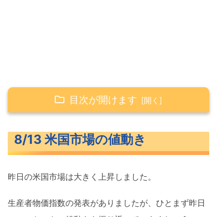
目次が開けます
8/13 米国市場の値動き
8/13 米国市場の値動き
米主要3指数の値動き
長期金利（米10年債利回り）
昨日の米国市場は大きく上昇しました。
S&P500ヒートマップ
セクター別パフォーマンス
生産者物価指数の発表がありましたが、ひとまず昨日