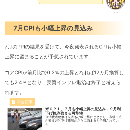
ここ
7月CPIも小幅上昇の見込み
7月のPPIの結果を受けて、今夜発表されるCPIも小幅
上昇に留まることが予想されています。
コアCPIが前月比で0.2％の上昇となれば12カ月換算し
ても2.4％となり、実質インフレ退治は終了と考えら
れます。
米ＣＰＩ、７月も小幅上昇の見込み－９月利
下げ観測強まる可能性
米消費者物価は先月も小幅上昇にとどまり、市場に広
がる９月利下げ観測がさらに強まると予想されてい
る。