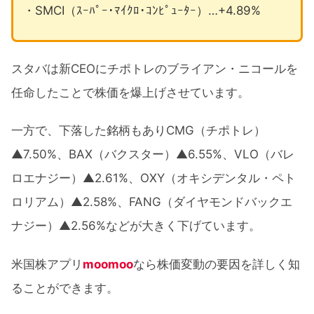
・SMCI（ｽｰﾊﾟｰ･ﾏｲｸﾛ･ｺﾝﾋﾟｭｰﾀｰ）…+4.89%
スタバは新CEOにチポトレのブライアン・ニコールを
任命したことで株価を爆上げさせています。
一方で、下落した銘柄もありCMG（チポトレ）
▲7.50%、BAX（バクスター）▲6.55%、VLO（バレ
ロエナジー）▲2.61%、OXY（オキシデンタル・ペト
ロリアム）▲2.58%、FANG（ダイヤモンドバックエ
ナジー）▲2.56%などが大きく下げています。
米国株アプリ
moomoo
なら株価変動の要因を詳しく知
ることができます。