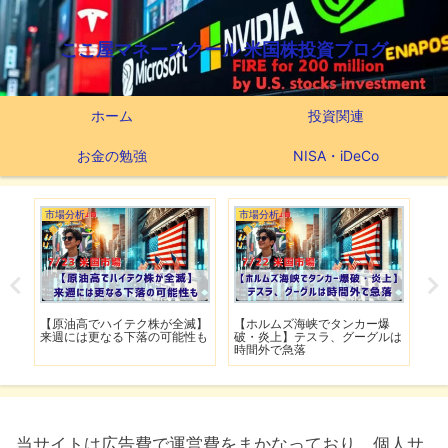
ここ屋マネースクール 米国株投資ブログ
ホーム
投資関連
お金の勉強
NISA・iDeCo
市場分析
市場分析
市
げ】
【原油高でハイテク株が全滅】
【ホルムズ海峡でタンカー爆
【
明暗
来週には更なる下落の可能性も
破・炎上】テスラ、グーグルは
上
時間外で急落
上
当サイトは広告費で運営費をまかなっており、個人サ