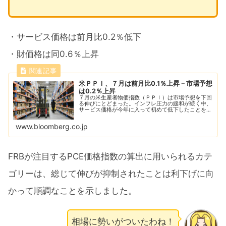
・サービス価格は前月比0.2％低下
・財価格は同0.6％上昇
米ＰＰＩ、７月は前月比0.1％上昇－市場予想
は0.2％上昇
７月の米生産者物価指数（ＰＰＩ）は市場予想を下回
る伸びにとどまった。インフレ圧力の緩和が続く中、
サービス価格が今年に入って初めて低下したことを反
映した。
www.bloomberg.co.jp
FRBが注目するPCE価格指数の算出に用いられるカテ
ゴリーは、総じて伸びが抑制されたことは利下げに向
かって順調なことを示しました。
相場に勢いがついたわね！