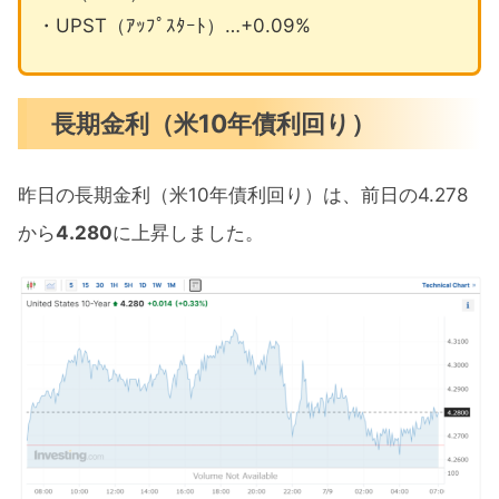
・UPST（ｱｯﾌﾟｽﾀｰﾄ）…+0.09%
長期金利（米10年債利回り）
昨日の長期金利（米10年債利回り）は、前日の4.278
から
4.280
に上昇しました。