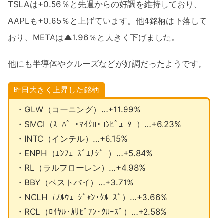
TSLAは+0.56％と先週からの好調を維持しており、
AAPLも+0.65％と上げています。他4銘柄は下落して
おり、METAは▲1.96％と大きく下げました。
他にも半導体やクルーズなどが好調だったようです。
昨日大きく上昇した銘柄
・GLW（コーニング）…+11.99%
・SMCI（ｽｰﾊﾟｰ･ﾏｲｸﾛ･ｺﾝﾋﾟｭｰﾀｰ）…+6.23%
・INTC（インテル）…+6.15%
・ENPH（ｴﾝﾌｪｰｽﾞｴﾅｼﾞｰ）…+5.84%
・RL（ラルフローレン）…+4.98%
・BBY（ベストバイ）…+3.71%
・NCLH（ﾉﾙｳｪｰｼﾞｬﾝ･ｸﾙｰｽﾞ）…+3.66%
・RCL（ﾛｲﾔﾙ･ｶﾘﾋﾞｱﾝ･ｸﾙｰｽﾞ）…+2.58%