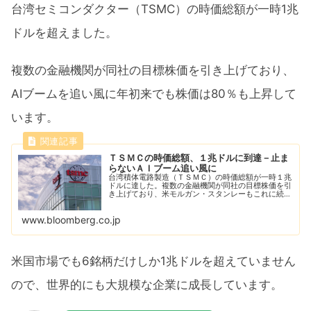
台湾セミコンダクター（TSMC）の時価総額が一時1兆
ドルを超えました。
複数の金融機関が同社の目標株価を引き上げており、
AIブームを追い風に年初来でも株価は80％も上昇して
います。
ＴＳＭＣの時価総額、１兆ドルに到達－止ま
らないＡＩブーム追い風に
台湾積体電路製造（ＴＳＭＣ）の時価総額が一時１兆
ドルに達した。複数の金融機関が同社の目標株価を引
き上げており、米モルガン・スタンレーもこれに続い
た。
www.bloomberg.co.jp
米国市場でも6銘柄だけしか1兆ドルを超えていません
ので、世界的にも大規模な企業に成長しています。