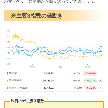
S&P500チャート分析
のマーケットの値動きを振り返っていきましょう。
米国市場のトピックス
米主要3指数の値動き
NY連銀調査は1年先インフレ3％に低下
台湾セミコンダクター1兆ドルクラブ入
りか
マイクロソフト中国従業員にiPhone使
用を指示
7月の注目イベントについて
まとめ
昨日の米主要3指数