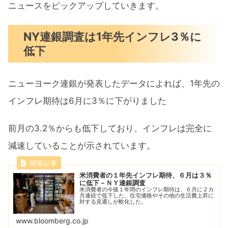
ニュースをピックアップしていきます。
NY連銀調査は1年先インフレ3％に
低下
ニューヨーク連銀が発表したデータによれば、1年先の
インフレ期待は6月に3％に下がりました
前月の3.2％からも低下しており、インフレは完全に
減速していることが示されています。
米消費者の１年先インフレ期待、６月は３％
に低下－ＮＹ連銀調査
米消費者の今後１年間のインフレ期待は、６月に２カ
月連続で低下した。住宅価格やその他の生活費上昇に
対する見通しが軟化した。
www.bloomberg.co.jp