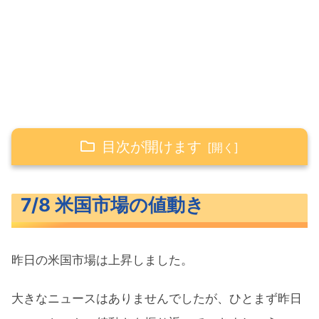
目次が開けます
7/8 米国市場の値動き
7/8 米国市場の値動き
米主要3指数の値動き
長期金利（米10年債利回り）
昨日の米国市場は上昇しました。
S&P500ヒートマップ
セクター別パフォーマンス
大きなニュースはありませんでしたが、ひとまず昨日