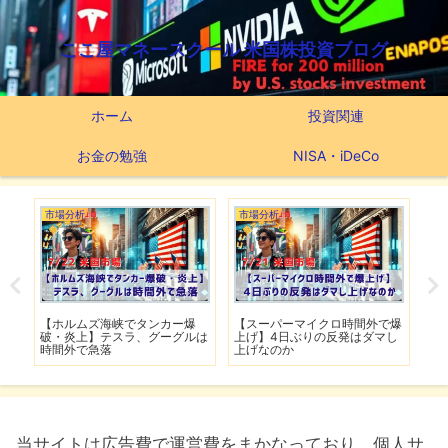
ここ屋マネースクール 米国株投資ブログ
ホーム
投資関連
お金の勉強
NISA・iDeCo
市場分析
市場分析
つ
滅】
【ホルムズ海峡でタンカー爆
【スーパーマイクロ時間外で爆
【
性も
破・炎上】テスラ、グーグルは
上げ】4日ぶりの反発はダマし
つ
時間外で急落
上げなのか
実
当サイトは広告費で運営費をまかなっており、個人サ