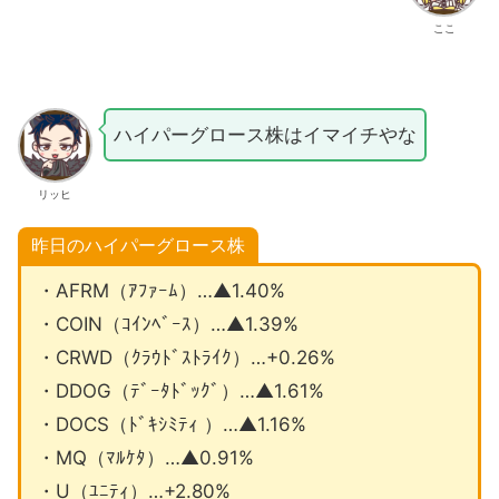
ここ
ハイパーグロース株はイマイチやな
リッヒ
昨日のハイパーグロース株
・AFRM（ｱﾌｧｰﾑ）…▲1.40%
・COIN（ｺｲﾝﾍﾞｰｽ）…▲1.39%
・CRWD（ｸﾗｳﾄﾞｽﾄﾗｲｸ）…+0.26%
・DDOG（ﾃﾞｰﾀﾄﾞｯｸﾞ）…▲1.61%
・DOCS（ﾄﾞｷｼﾐﾃｨ ）…▲1.16%
・MQ（ﾏﾙｹﾀ）…▲0.91%
・U（ﾕﾆﾃｨ）…+2.80%