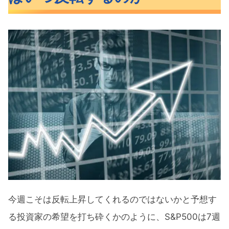
復調の兆しが見える米3指数
利上げが確実視されることで落ち着き
始めた長期金利
高止まりするVIXは相場の恐怖を物語る
大型テック中心に大きく下落した
S&P500
場況が変わったセクター別パフォーマ
ンス
三角持ち合いを下に抜けたビットコイ
ンは下値を固める
米国市場の回復は遅くとも秋には・・・
今週こそは反転上昇してくれるのではないかと予想す
そろそろ底打ちのサインが出るか
る投資家の希望を打ち砕くかのように、S&P500は7週