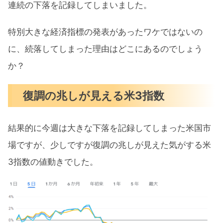
秋には4連続の50bp利上げが完了する
連続の下落を記録してしまいました。
インフレのピークアウトは過ぎている
特別大きな経済指標の発表があったワケではないの
不透明な世界情勢
に、続落してしまった理由はどこにあるのでしょう
米国の中間選挙11月8日
か？
【上昇は秋から？】7週連続で下落した米国
復調の兆しが見える米3指数
市場は暴落の何合目なの？まとめ
結果的に今週は大きな下落を記録してしまった米国市
場ですが、少しですが復調の兆しが見えた気がする米
3指数の値動きでした。