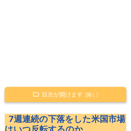
目次が開けます
7週連続の下落をした米国市場はいつ反転す
7週連続の下落をした米国市場
るのか
はいつ反転するのか