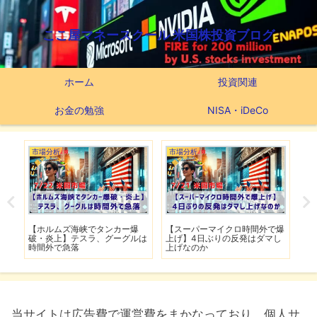
ここ屋マネースクール 米国株投資ブログ
ホーム
投資関連
お金の勉強
NISA・iDeCo
市場分析
市場分析
つ
滅】
【ホルムズ海峡でタンカー爆
【スーパーマイクロ時間外で爆
【
性も
破・炎上】テスラ、グーグルは
上げ】4日ぶりの反発はダマし
つ
時間外で急落
上げなのか
実
当サイトは広告費で運営費をまかなっており、個人サ