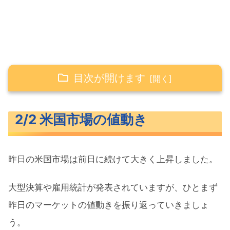
目次が開けます
2/2 米国市場の値動き
2/2 米国市場の値動き
米主要3指数の値動き
長期金利（米10年債利回り）
昨日の米国市場は前日に続けて大きく上昇しました。
S&P500ヒートマップ
セクター別パフォーマンス
大型決算や雇用統計が発表されていますが、ひとまず
S&P500チャート分析
昨日のマーケットの値動きを振り返っていきましょ
う。
米国市場のトピックス