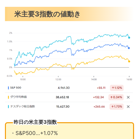
雇用と賃金が加速で利下げ遠のく
米主要3指数の値動き
消費者マインド大幅上昇
FRBボウマン理事「利下げ検討段階で
はない」
昨日の注目決算
来週注目の決算発表について
2月の注目イベントについて
まとめ
昨日の米主要3指数
・S&P500…+1.07%