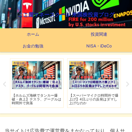
ここ屋マネースクール 米国株投資ブログ
ホーム
投資関連
お金の勉強
NISA・iDeCo
市場分析
市場分析
つ
滅】
【ホルムズ海峡でタンカー爆
【スーパーマイクロ時間外で爆
【
性も
破・炎上】テスラ、グーグルは
上げ】4日ぶりの反発はダマし
つ
時間外で急落
上げなのか
実
当サイトは広告費で運営費をまかなっており、個人サ