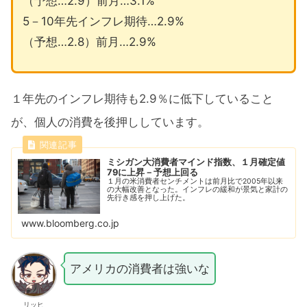
（予想…2.9）前月…3.1%
5－10年先インフレ期待…2.9%
（予想…2.8）前月…2.9%
１年先のインフレ期待も2.9％に低下していること
が、個人の消費を後押ししています。
ミシガン大消費者マインド指数、１月確定値
79に上昇－予想上回る
１月の米消費者センチメントは前月比で2005年以来
の大幅改善となった。インフレの緩和が景気と家計の
先行き感を押し上げた。
www.bloomberg.co.jp
アメリカの消費者は強いな
リッヒ