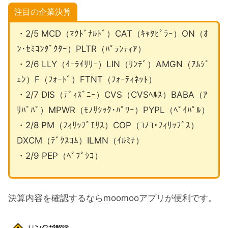
注目の企業決算
・2/5 MCD（ﾏｸﾄﾞﾅﾙﾄﾞ）CAT（ｷｬﾀﾋﾟﾗｰ）ON（ｵ
ﾝ･ｾﾐｺﾝﾀﾞｸﾀｰ）PLTR（ﾊﾟﾗﾝﾃｨｱ）
・2/6 LLY（ｲｰﾗｲﾘﾘｰ）LIN（ﾘﾝﾃﾞ）AMGN（ｱﾑｼﾞ
ｪﾝ）F（ﾌｫｰﾄﾞ）FTNT（ﾌｫｰﾃｨﾈｯﾄ）
・2/7 DIS（ﾃﾞｨｽﾞﾆｰ）CVS（CVSﾍﾙｽ）BABA（ｱ
ﾘﾊﾞﾊﾞ）MPWR（ﾓﾉﾘｼｯｸ･ﾊﾟﾜｰ）PYPL（ﾍﾟｲﾊﾟﾙ）
・2/8 PM（ﾌｨﾘｯﾌﾟﾓﾘｽ）COP（ｺﾉｺ･ﾌｨﾘｯﾌﾟｽ）
DXCM（ﾃﾞｸｽｺﾑ）ILMN（ｲﾙﾐﾅ）
・2/9 PEP（ﾍﾟﾌﾟｼｺ）
決算内容を確認するならmoomooアプリが便利です。