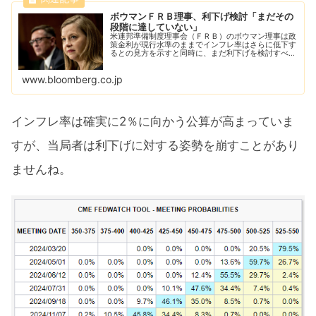
ボウマンＦＲＢ理事、利下げ検討「まだその
段階に達していない」
米連邦準備制度理事会（ＦＲＢ）のボウマン理事は政
策金利が現行水準のままでインフレ率はさらに低下す
るとの見方を示すと同時に、まだ利下げを検討すべき
時期ではないと述べた。
www.bloomberg.co.jp
インフレ率は確実に2％に向かう公算が高まっていま
すが、当局者は利下げに対する姿勢を崩すことがあり
ませんね。