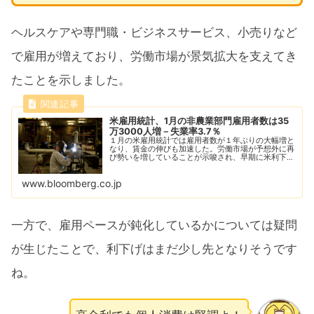
ヘルスケアや専門職・ビジネスサービス、小売りなど
で雇用が増えており、労働市場が景気拡大を支えてき
たことを示しました。
米雇用統計、1月の非農業部門雇用者数は35
万3000人増－失業率3.7％
１月の米雇用統計では雇用者数が１年ぶりの大幅増と
なり、賃金の伸びも加速した。労働市場が予想外に再
び勢いを増していることが示唆され、早期に米利下げ
が行われる可能性が一段と低下した。
www.bloomberg.co.jp
一方で、雇用ペースが鈍化しているかについては疑問
が生じたことで、利下げはまだ少し先となりそうです
ね。