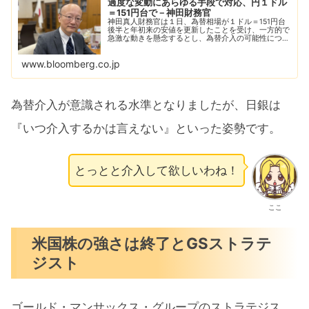
過度な変動にあらゆる手段で対応、円１ドル
＝151円台で－神田財務官
神田真人財務官は１日、為替相場が１ドル＝151円台
後半と年初来の安値を更新したことを受け、一方的で
急激な動きを懸念するとし、為替介入の可能性につい
て「スタンバイしている」と市場をけん制した。財務
省内で記者団に語った。
www.bloomberg.co.jp
為替介入が意識される水準となりましたが、日銀は
『いつ介入するかは言えない』といった姿勢です。
とっとと介入して欲しいわね！
ここ
米国株の強さは終了とGSストラテ
ジスト
ゴールド・マンサックス・グループのストラテジス