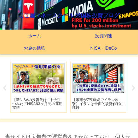
ここ屋マネースクール 米国株投資ブログ
ホーム
投資関連
お金の勉強
NISA・iDeCo
つみたてNISA
市場分析
市
で爆
【新NISAの投資先はこれだ】
【米軍が7夜連続でイラン攻
【
し
つみたてNISA63ヶ月間の運用
撃】イランは全面的攻勢作戦に
下
実績
移行
は
当サイトは広告費で運営費をまかなっており、個人サ