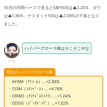
10月の月間ベースで見るとS&P500は▲2.20%、ダウ
は▲1.36%、ナスダック100は▲2.08%の下落となり
ました。
ハイパーグロース株はそこそこやな
リッヒ
昨日のハイパーグロース株
・AFRM（ｱﾌｧｰﾑ）…+2.98%
・COIN（ｺｲﾝﾍﾞｰｽ）…+4.78%
・CRWD（ｸﾗｳﾄﾞｽﾄﾗｲｸ）…+1.24%
・DDOG（ﾃﾞｰﾀﾄﾞｯｸﾞ）…+1.32%