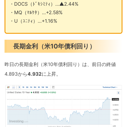
・DOCS（ﾄﾞｷｼﾐﾃｨ）…▲2.44%
・MQ（ﾏﾙｹﾀ）…+2.58%
・U（ﾕﾆﾃｨ）…+1.16%
長期金利（米10年債利回り）
昨日の長期金利（米10年債利回り）は、前日の終値
4.893から
4.932
に上昇。