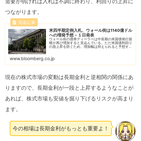
需要が弱ければ入札は不調に終わり、利回りの上昇に
つながります。
米四半期定例入札、ウォール街は1140億ドル
への増発予想－１日発表
ウォール街の債券ディーラーは中長期の米国債発行規
模が再び増加すると見込んでいる。ただ米国債利回り
の急上昇を防ぐため、増加幅は抑えられると予想する
ディーラーも少数派ながらいる。
www.bloomberg.co.jp
現在の株式市場の変動は長期金利と逆相関の関係にあ
りますので、長期金利が一段と上昇するようなことが
あれば、株式市場も安値を掘り下げるリスクが高まり
ます。
今の相場は長期金利がもっとも重要よ！