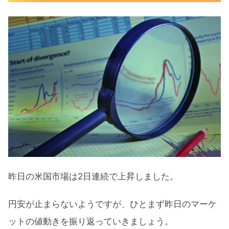
長期金利（米10年債利回り）
S&P500ヒートマップ
セクター別パフォーマンス
S&P500チャート分析
米国市場のトピックス
1ドル151円後半で為替介入にスタンバ
イ
米国株の強さは終了とGSストラテジス
ト
昨日の米国市場は2日連続で上昇しました。
米長期債発行数増加で長期金利上昇の
恐れ
円安が止まらないようですが、ひとまず昨日のマーケ
ットの値動きを振り返っていきましょう。
今週注目の企業決算